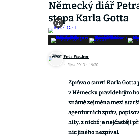
Německý diář Petr
stopa Karla Gotta
Petr Fischer
4. října 2019
·
19:30
Zpráva o smrti Karla Gotta
v Německu pravidelným hos
známé zejména mezi starší
agenturních zpráv, popisov
hity, z nichž je nejčastěji
nic jiného nezpíval.