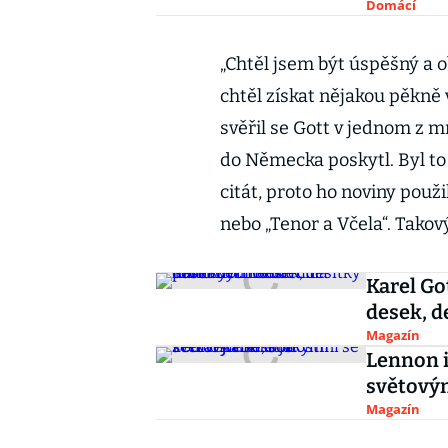
Domácí
„Chtěl jsem být úspěšný a 
chtěl získat nějakou pěkně 
svěřil se Gott v jednom z 
do Německa poskytl. Byl to
citát, proto ho noviny použil
nebo „Tenor a Včela“. Takov
Karel Go
desek, d
Magazín
Lennon i
světovým
Magazín