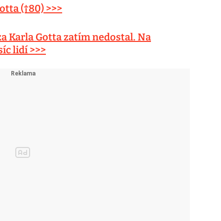
tta (†80) >>>
a Karla Gotta zatím nedostal. Na
íc lidí >>>