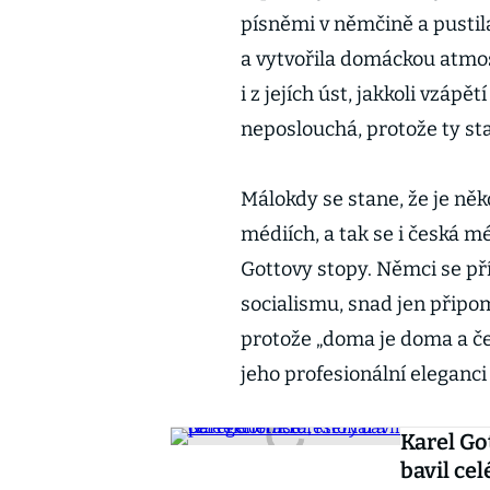
písněmi v němčině a pustila
a vytvořila domáckou atmo
i z jejích úst, jakkoli vzápě
neposlouchá, protože ty sta
Málokdy se stane, že je ně
médiích, a tak se i česká m
Gottovy stopy. Němci se pří
socialismu, snad jen připo
protože „doma je doma a čes
jeho profesionální eleganc
Karel Go
bavil ce