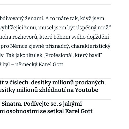
obdivovaný ženami. A to máte tak, když jsem
vyhlížející ženu, musel jsem být úspěšný muž,“
mnoha rozhovorů, které během svého dojíždění
 pro Němce zjevně příznačný, charakteristický
y. Tak jako titulek „Profesionál, který bavil“
ý byl – německý Karel Gott.
tt v číslech: desítky milionů prodaných
esítky milionů zhlédnutí na Youtube
 Sinatra. Podívejte se, s jakými
i osobnostmi se setkal Karel Gott