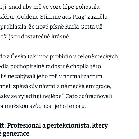
 ji, snad aby mě ve voze lépe pohostila
sféru. „Goldene Stimme aus Prag“ zaznělo
tí prohlásila, že nové písně Karla Gotta už
rší jsou dostatečně krásné.
kdo z Česka tak moc probírán v celoněmeckých
édia pochopitelně radostně chopila této
liš nezabývali jeho rolí v normalizačním
mněli zpěvákův návrat z německé emigrace,
ky se vyjadřuji nejlépe“. Zato zdůrazňovali
i a mužskou svůdnost jeho tenoru.
tt: Profesionál a perfekcionista, který
lé generace