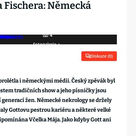
a Fischera: Německá
4
Fotogalerie
Diskuze (
0
)
 prolétla i německými médii. Český zpěvák byl
tem tradičních show a jeho písničky jsou
 generací žen. Německé nekrology se držely
aly Gottovu pestrou kariéru a některé velké
 připomínána Včelka Mája. Jako kdyby Gott ani