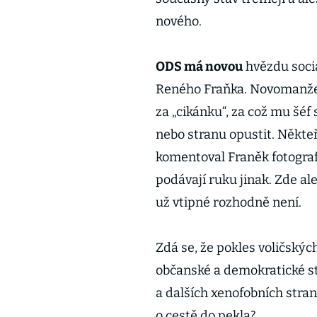
nového.
ODS má novou
hvězdu sociá
Reného Fraňka. Novomanžel
za „cikánku“, za což mu šéf 
nebo stranu opustit. Někteří 
komentoval Franěk fotografi
podávají ruku jinak. Zde al
už vtipné rozhodně není.
Zdá se, že pokles voličskýc
občanské a demokratické s
a dalších xenofobních stran
o cestě do pekla?