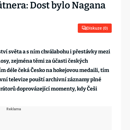
tnera: Dost bylo Nagana
Diskuze (
0
)
tví světa a s ním chválabohu i přestávky mezi
osy, zejména těmi za účasti českých
čím déle čeká Česko na hokejovou medaili, tím
ávní televize pouští archivní záznamy plné
rátorů doprovázející momenty, kdy Češi