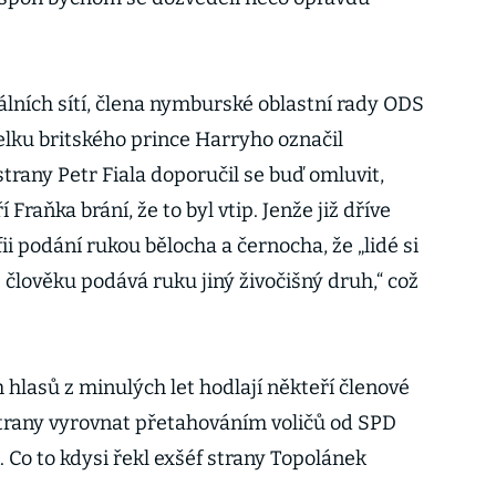
lních sítí, člena nymburské oblastní rady ODS
ku britského prince Harryho označil
strany Petr Fiala doporučil se buď omluvit,
Fraňka brání, že to byl vtip. Jenže již dříve
i podání rukou bělocha a černocha, že „lidé si
e člověku podává ruku jiný živočišný druh,“ což
h hlasů z minulých let hodlají někteří členové
trany vyrovnat přetahováním voličů od SPD
. Co to kdysi řekl exšéf strany Topolánek