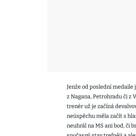
Jenže od poslední medaile j
z Nagana, Petrohradu či z V
trenér už je začíná devalv
neúspěchu měla začít s hla
neuhrál na MS ani bod, či br
současný stav trefněji a a