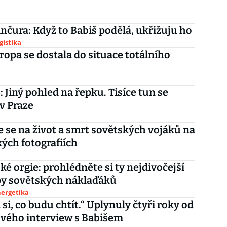
nčura: Když to Babiš podělá, ukřižuju ho
gistika
ropa se dostala do situace totálního
: Jiný pohled na řepku. Tisíce tun se
i v Praze
e se na život a smrt sovětských vojáků na
kých fotografiích
ké orgie: prohlédněte si ty nejdivočejší
py sovětských náklaďáků
nergetika
si, co budu chtít.“ Uplynuly čtyři roky od
vého interview s Babišem