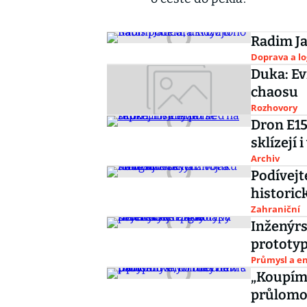
Radim Ja
Doprava a lo
Duka: Ev
chaosu
Rozhovory
Dron E15
sklízejí 
Archiv
Podívejt
historic
Zahraniční
Inženýrs
prototy
Průmysl a e
„Koupím 
průlomo