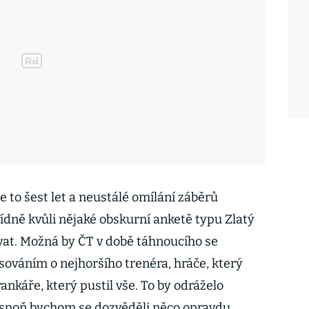
e to šest let a neustálé omílání záběrů
ídně kvůli nějaké obskurní anketě typu Zlatý
ovat. Možná by ČT v době táhnoucího se
sováním o nejhoršího trenéra, hráče, který
ankáře, který pustil vše. To by odráželo
lespoň bychom se dozvěděli něco opravdu