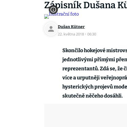
Zápisník Dušana Kü
Dušan Kütner
22. května 2018
·
06:30
Skončilo hokejové mistrovs
jednotlivými přímými přen
reprezentantů. Zdá se, že 
více a urputněji veřejnopr
hysterických projevů mode
skutečně něčeho dosáhli.