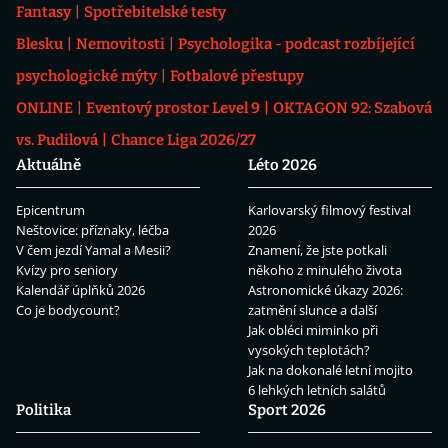
Fantasy
Spotřebitelské testy
Blesku
Nemovitosti
Psychologika - podcast rozbíjející
psychologické mýty
Fotbalové přestupy
ONLINE
Eventový prostor Level 9
OKTAGON 92: Szabová
vs. Pudilová
Chance Liga 2026/27
Aktuálně
Léto 2026
Epicentrum
Karlovarský filmový festival
Neštovice: příznaky, léčba
2026
V čem jezdí Yamal a Mesii?
Znamení, že jste potkali
Kvízy pro seniory
někoho z minulého života
Kalendář úplňků 2026
Astronomické úkazy 2026:
Co je bodycount?
zatmění slunce a další
Jak obléci miminko při
vysokých teplotách?
Jak na dokonalé letní mojito
6 lehkých letních salátů
Politika
Sport 2026