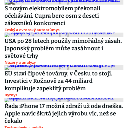
S novým elektromobilem překonali
očekávání. Cupra bere osm z deseti
zákazníků konkurenci
Český a evropský autoprůmysl
USA po 28 letech použily mimořádný zásah.
Japonský problém může zasáhnout i
světové trhy
Názory a analýzy
EU staví čipové továrny, v Česku to stojí.
Investici v Rožnově za 44 miliard
komplikuje zapeklitý problém
Byznys
Řada iPhone 17 možná zdraží už ode dneška.
Apple navíc škrtá jejich výrobu víc, než se
čekalo
Technologie a média