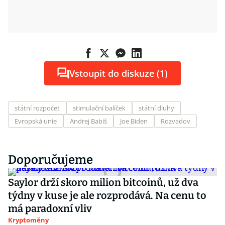
Vstoupit do diskuze (1)
státní rozpočet
stimulační balíček
státní dluhy
Evropská unie
Andrej Babiš
Joe Biden
Rozvadov
Doporučujeme
Saylor drží skoro milion bitcoinů, už dva
týdny v kuse je ale rozprodává. Na cenu to
má paradoxní vliv
Kryptoměny