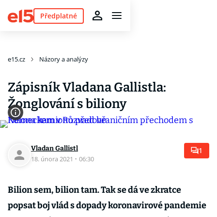
Předplatné
e15.cz
Názory a analýzy
Zápisník Vladana Gallistla:
Žonglování s biliony
Vladan Gallistl
1
18. února 2021
·
06:30
Bilion sem, bilion tam. Tak se dá ve zkratce
popsat boj vlád s dopady koronavirové pandemie