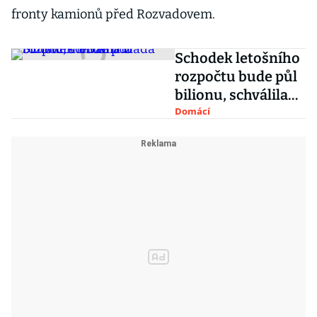
fronty kamionů před Rozvadovem.
Schodek letošního
rozpočtu bude půl
bilionu, schválila
vláda
Domácí