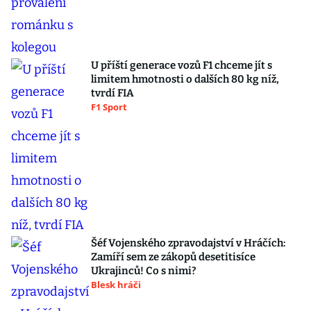
U příští generace vozů F1 chceme jít s
limitem hmotnosti o dalších 80 kg níž,
tvrdí FIA
F1 Sport
Šéf Vojenského zpravodajství v Hráčích:
Zamíří sem ze zákopů desetitisíce
Ukrajinců! Co s nimi?
Blesk hráči