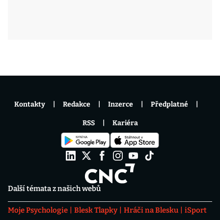
Kontakty
Redakce
Inzerce
Předplatné
RSS
Kariéra
Další témata z našich webů
Moje Psychologie
Blesk Tlapky
Hráči na Blesku
iSport