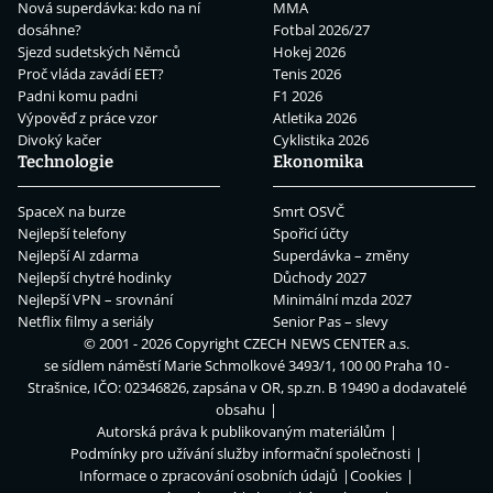
Nová superdávka: kdo na ní
MMA
dosáhne?
Fotbal 2026/27
Sjezd sudetských Němců
Hokej 2026
Proč vláda zavádí EET?
Tenis 2026
Padni komu padni
F1 2026
Výpověď z práce vzor
Atletika 2026
Divoký kačer
Cyklistika 2026
Technologie
Ekonomika
SpaceX na burze
Smrt OSVČ
Nejlepší telefony
Spořicí účty
Nejlepší AI zdarma
Superdávka – změny
Nejlepší chytré hodinky
Důchody 2027
Nejlepší VPN – srovnání
Minimální mzda 2027
Netflix filmy a seriály
Senior Pas – slevy
© 2001 - 2026 Copyright
CZECH NEWS CENTER a.s.
se sídlem náměstí Marie Schmolkové 3493/1, 100 00 Praha 10 -
Strašnice, IČO: 02346826, zapsána v OR, sp.zn. B 19490 a dodavatelé
obsahu
Autorská práva k publikovaným materiálům
Podmínky pro užívání služby informační společnosti
Informace o zpracování osobních údajů
Cookies