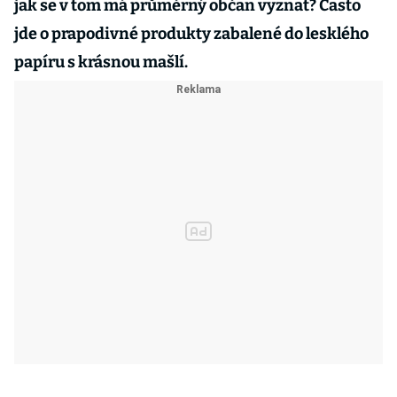
jak se v tom má průměrný občan vyznat? Často
jde o prapodivné produkty zabalené do lesklého
papíru s krásnou mašlí.