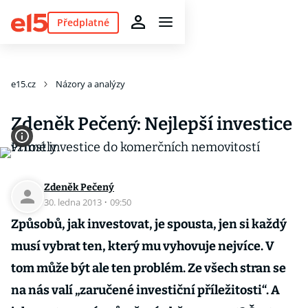
Předplatné
e15.cz
Názory a analýzy
Zdeněk Pečený: Nejlepší investice
Zdeněk Pečený
30. ledna 2013
·
09:50
Způsobů, jak investovat, je spousta, jen si každý
musí vybrat ten, který mu vyhovuje nejvíce. V
tom může být ale ten problém. Ze všech stran se
na nás valí „zaručené investiční příležitosti“. A