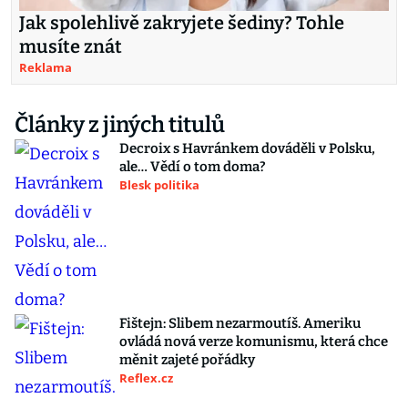
Jak spolehlivě zakryjete šediny? Tohle
musíte znát
Reklama
Články z jiných titulů
Decroix s Havránkem dováděli v Polsku,
ale… Vědí o tom doma?
Blesk politika
Fištejn: Slibem nezarmoutíš. Ameriku
ovládá nová verze komunismu, která chce
měnit zajeté pořádky
Reflex.cz