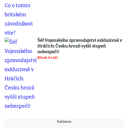
Šéf Vojenského zpravodajství exkluzivně v
Hráčích: Česku hrozil vyšší stupeň
nebezpečí!
Blesk hráči