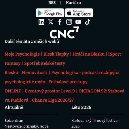
RSS
Kariéra
Další témata z našich webů
Moje Psychologie
Blesk Tlapky
Hráči na Blesku
iSport
Fantasy
Spotřebitelské testy
Blesku
Nemovitosti
Psychologika - podcast rozbíjející
psychologické mýty
Fotbalové přestupy
ONLINE
Eventový prostor Level 9
OKTAGON 92: Szabová
vs. Pudilová
Chance Liga 2026/27
Aktuálně
Léto 2026
Epicentrum
Karlovarský filmový festival
Neštovice: příznaky, léčba
2026