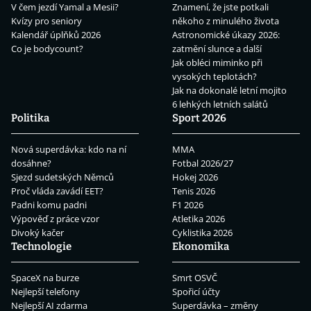
V čem jezdí Yamal a Mesii?
Znamení, že jste potkali
Kvízy pro seniory
někoho z minulého života
Kalendář úplňků 2026
Astronomické úkazy 2026:
Co je bodycount?
zatmění slunce a další
Jak obléci miminko při
vysokých teplotách?
Jak na dokonalé letní mojito
6 lehkých letních salátů
Politika
Sport 2026
Nová superdávka: kdo na ní
MMA
dosáhne?
Fotbal 2026/27
Sjezd sudetských Němců
Hokej 2026
Proč vláda zavádí EET?
Tenis 2026
Padni komu padni
F1 2026
Výpověď z práce vzor
Atletika 2026
Divoký kačer
Cyklistika 2026
Technologie
Ekonomika
SpaceX na burze
Smrt OSVČ
Nejlepší telefony
Spořicí účty
Nejlepší AI zdarma
Superdávka – změny