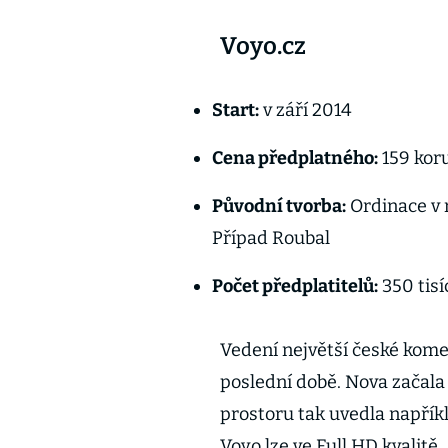
Voyo.cz
Start:
v září 2014
Cena předplatného:
159 kor
Původní tvorba:
Ordinace v 
Případ Roubal
Počet předplatitelů:
350 tis
Vedení největší české kome
poslední době. Nova začala
prostoru tak uvedla napřík
Voyo lze ve Full HD kvalitě.