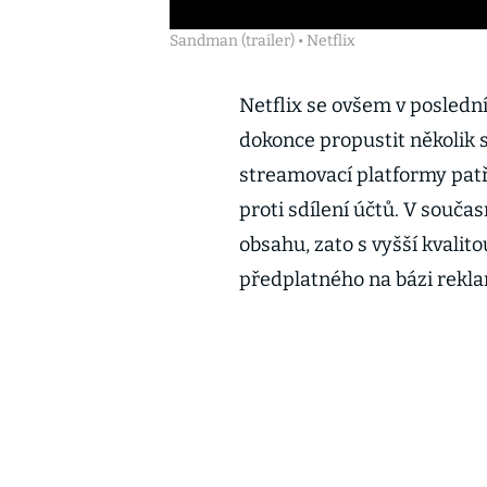
Sandman (trailer) • Netflix
Netflix se ovšem v posledn
dokonce propustit několik 
streamovací platformy patř
proti sdílení účtů. V souča
obsahu, zato s vyšší kvali
předplatného na bázi rekla