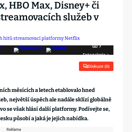
, HBO Max, Disney+ či
treamovacích služeb v
7
Fotogalerie
Diskuze (
0
)
ních měsících a letech etablovalo hned
b, největší úspěch ale nadále sklízí globálně
vo se však hlásí další platformy. Podívejte se,
esku působí a jaká je jejich nabídka.