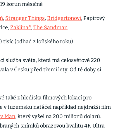
319 korun měsíčně
eň
,
Stranger Things
,
Bridgertonovi
, Papírový
ice,
Zaklínač
,
The Sandman
 tisíc (odhad z loňského roku)
í služba světa, která má celosvětově 220
vala v Česku před třemi lety. Od té doby si
vé také z hlediska filmových lokací pro
e v tuzemsku natáčel například nejdražší film
ay Man
, který vyšel na 200 milionů dolarů.
ybraných snímků obrazovou kvalitu 4K Ultra