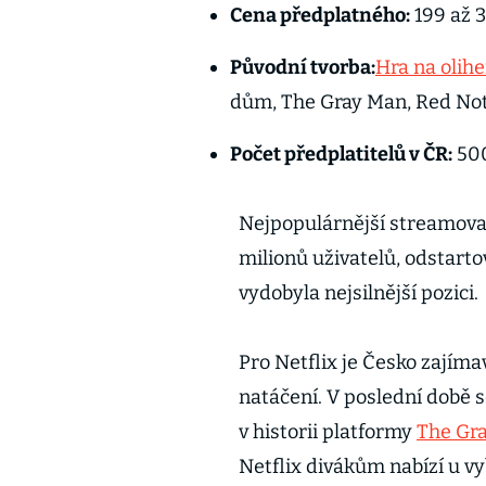
Cena předplatného:
199 až 
Původní tvorba:
Hra na olih
dům, The Gray Man, Red Not
Počet předplatitelů v ČR:
500
Nejpopulárnější streamovac
milionů uživatelů, odstarto
vydobyla nejsilnější pozici.
Pro Netflix je Česko zajíma
natáčení. V poslední době s
v historii platformy
The Gr
Netflix divákům nabízí u v