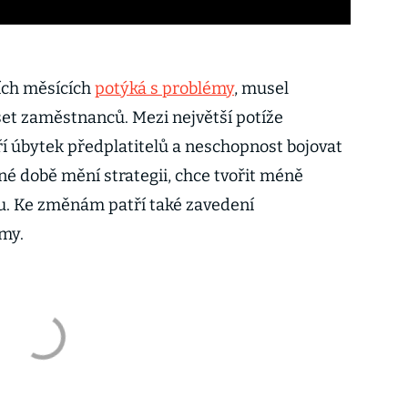
ích měsících
potýká s problémy
, musel
set zaměstnanců. Mezi největší potíže
í úbytek předplatitelů a neschopnost bojovat
sné době mění strategii, chce tvořit méně
tou. Ke změnám patří také zavedení
my.