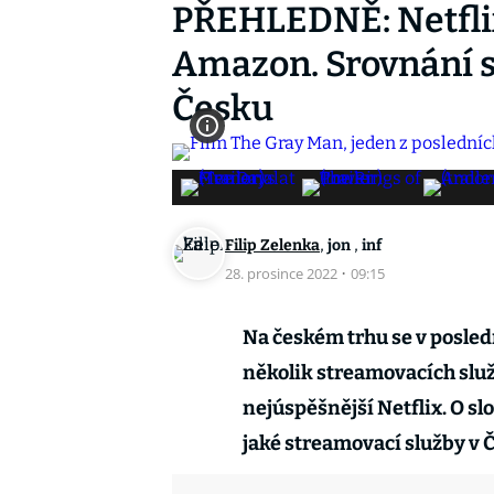
PŘEHLEDNĚ: Netflix
Amazon. Srovnání s
Česku
,
,
Filip Zelenka
jon
inf
28. prosince 2022
·
09:15
Na českém trhu se v posled
několik streamovacích služe
nejúspěšnější Netflix. O slo
jaké streamovací služby v Č