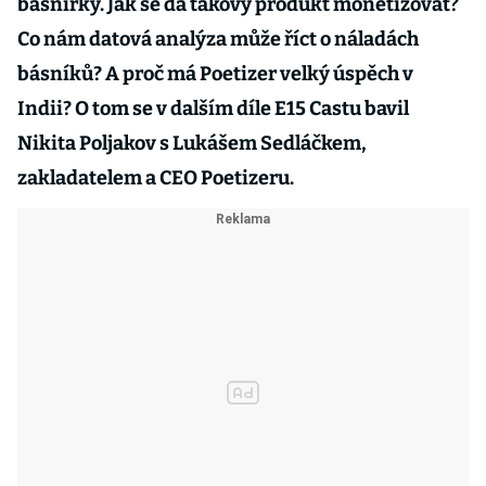
básnířky. Jak se dá takový produkt monetizovat?
Co nám datová analýza může říct o náladách
básníků? A proč má Poetizer velký úspěch v
Indii? O tom se v dalším díle E15 Castu bavil
Nikita Poljakov s Lukášem Sedláčkem,
zakladatelem a CEO Poetizeru.