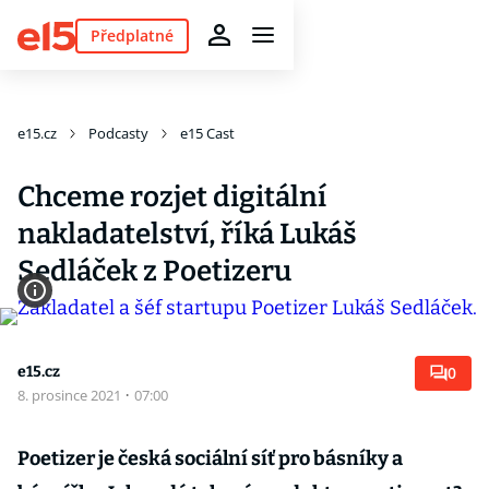
Předplatné
e15.cz
Podcasty
e15 Cast
Chceme rozjet digitální
nakladatelství, říká Lukáš
Sedláček z Poetizeru
e15.cz
0
8. prosince 2021
·
07:00
Poetizer je česká sociální síť pro básníky a