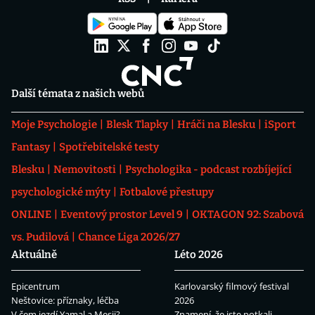
Další témata z našich webů
Moje Psychologie
Blesk Tlapky
Hráči na Blesku
iSport
Fantasy
Spotřebitelské testy
Blesku
Nemovitosti
Psychologika - podcast rozbíjející
psychologické mýty
Fotbalové přestupy
ONLINE
Eventový prostor Level 9
OKTAGON 92: Szabová
vs. Pudilová
Chance Liga 2026/27
Aktuálně
Léto 2026
Epicentrum
Karlovarský filmový festival
Neštovice: příznaky, léčba
2026
V čem jezdí Yamal a Mesii?
Znamení, že jste potkali