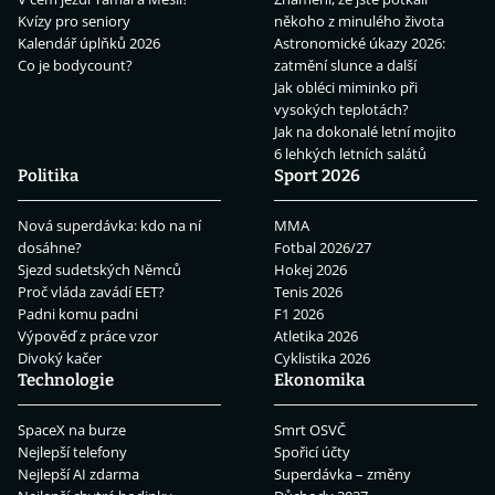
Kvízy pro seniory
někoho z minulého života
Kalendář úplňků 2026
Astronomické úkazy 2026:
Co je bodycount?
zatmění slunce a další
Jak obléci miminko při
vysokých teplotách?
Jak na dokonalé letní mojito
6 lehkých letních salátů
Politika
Sport 2026
Nová superdávka: kdo na ní
MMA
dosáhne?
Fotbal 2026/27
Sjezd sudetských Němců
Hokej 2026
Proč vláda zavádí EET?
Tenis 2026
Padni komu padni
F1 2026
Výpověď z práce vzor
Atletika 2026
Divoký kačer
Cyklistika 2026
Technologie
Ekonomika
SpaceX na burze
Smrt OSVČ
Nejlepší telefony
Spořicí účty
Nejlepší AI zdarma
Superdávka – změny