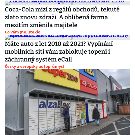
Coca-Cola mizí z regálů obchodů, tekuté
zlato znovu zdraží. A oblíbená farma
mezitím změnila majitele
Co vám (ne)uteklo
Máte auto z let 2010 až 2021? Vypínání
mobilních sítí vám zablokuje topení i
záchranný systém eCall
Český a evropský autoprůmysl