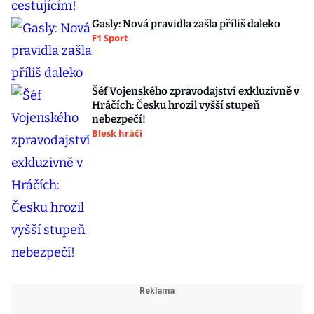
Gasly: Nová pravidla zašla příliš daleko
F1 Sport
Šéf Vojenského zpravodajství exkluzivně v
Hráčích: Česku hrozil vyšší stupeň
nebezpečí!
Blesk hráči