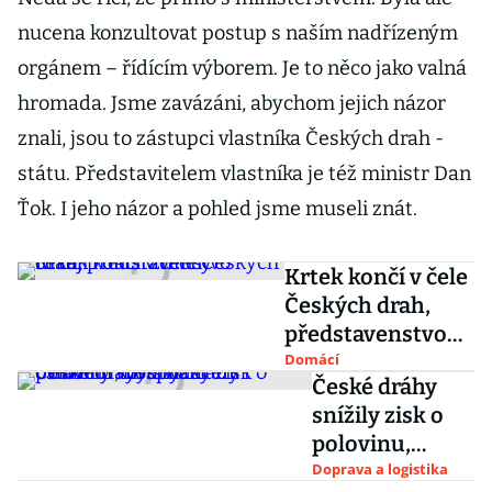
nucena konzultovat postup s naším nadřízeným
orgánem – řídícím výborem. Je to něco jako valná
hromada. Jsme zavázáni, abychom jejich názor
znali, jsou to zástupci vlastníka Českých drah -
státu. Představitelem vlastníka je též ministr Dan
Ťok. I jeho názor a pohled jsme museli znát.
Krtek končí v čele
Českých drah,
představenstvo
čekají i další
Domácí
České dráhy
změny
snížily zisk o
polovinu,
hospodaření
Doprava a logistika