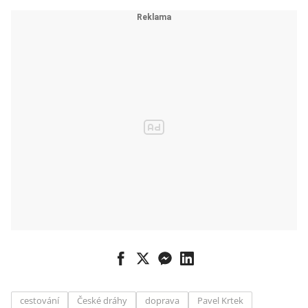
ovlivnily vyšší
náklady i
oslabení
koruny
cestování
České dráhy
doprava
Pavel Krtek