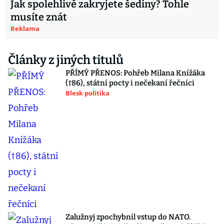
Jak spolehlivě zakryjete šediny? Tohle
musíte znát
Reklama
Články z jiných titulů
PŘÍMÝ PŘENOS: Pohřeb Milana Knížáka
(†86), státní pocty i nečekaní řečníci
Blesk politika
Zalužnyj zpochybnil vstup do NATO.