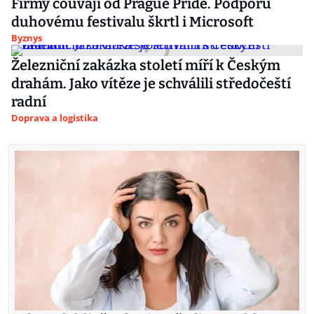
Firmy couvají od Prague Pride. Podporu
duhovému festivalu škrtl i Microsoft
Byznys
Železniční zakázka století míří k Českým
drahám. Jako vítěze je schválili středočeští
radní
Doprava a logistika