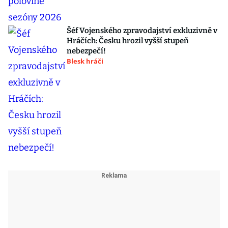
Šéf Vojenského zpravodajství exkluzivně v
Hráčích: Česku hrozil vyšší stupeň
nebezpečí!
Blesk hráči