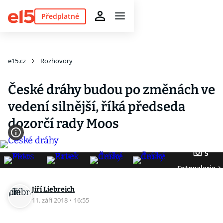
Předplatné
e15.cz
Rozhovory
České dráhy budou po změnách ve
vedení silnější, říká předseda
dozorčí rady Moos
5
Fotogalerie
Jiří Liebreich
11. září 2018
·
16:55