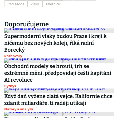
Petr Moos
vlaky
železnice
Doporučujeme
Supermoderní vlaky budou Praze i kraji k
ničemu bez nových kolejí, říká radní
Borecký
Rozhovory
Obchodní modely se hroutí, trh se
extrémně mění, předpovídají čeští kapitáni
AI revoluce
Byznys
Když daň vyžene zlatá vejce. Kalifornie chce
zdanit miliardáře, ti raději utíkají
Názory a analýzy