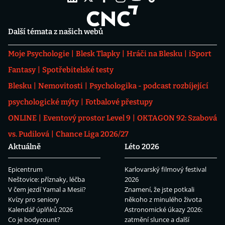
Další témata z našich webů
Moje Psychologie
Blesk Tlapky
Hráči na Blesku
iSport
Fantasy
Spotřebitelské testy
Blesku
Nemovitosti
Psychologika - podcast rozbíjející
psychologické mýty
Fotbalové přestupy
ONLINE
Eventový prostor Level 9
OKTAGON 92: Szabová
vs. Pudilová
Chance Liga 2026/27
Aktuálně
Léto 2026
Epicentrum
Karlovarský filmový festival
Neštovice: příznaky, léčba
2026
V čem jezdí Yamal a Mesii?
Znamení, že jste potkali
Kvízy pro seniory
někoho z minulého života
Kalendář úplňků 2026
Astronomické úkazy 2026:
Co je bodycount?
zatmění slunce a další