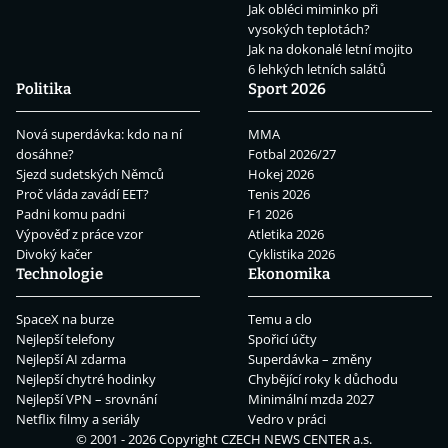
Jak obléci miminko při
vysokých teplotách?
Jak na dokonalé letní mojito
6 lehkých letních salátů
Politika
Sport 2026
Nová superdávka: kdo na ní
MMA
dosáhne?
Fotbal 2026/27
Sjezd sudetských Němců
Hokej 2026
Proč vláda zavádí EET?
Tenis 2026
Padni komu padni
F1 2026
Výpověď z práce vzor
Atletika 2026
Divoký kačer
Cyklistika 2026
Technologie
Ekonomika
SpaceX na burze
Temu a clo
Nejlepší telefony
Spořicí účty
Nejlepší AI zdarma
Superdávka – změny
Nejlepší chytré hodinky
Chybějící roky k důchodu
Nejlepší VPN – srovnání
Minimální mzda 2027
Netflix filmy a seriály
Vedro v práci
© 2001 - 2026 Copyright
CZECH NEWS CENTER a.s.