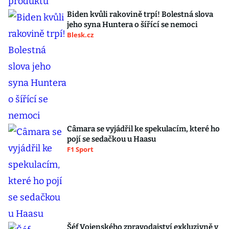
Biden kvůli rakovině trpí! Bolestná slova
jeho syna Huntera o šířící se nemoci
Blesk.cz
Câmara se vyjádřil ke spekulacím, které ho
pojí se sedačkou u Haasu
F1 Sport
Šéf Vojenského zpravodajství exkluzivně v