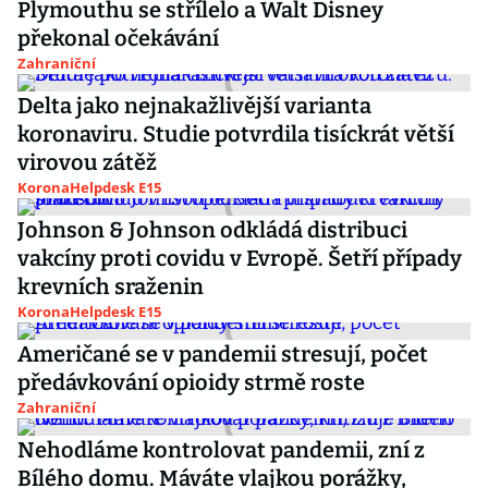
Plymouthu se střílelo a Walt Disney
překonal očekávání
Zahraniční
Delta jako nejnakažlivější varianta
koronaviru. Studie potvrdila tisíckrát větší
virovou zátěž
KoronaHelpdesk E15
Johnson & Johnson odkládá distribuci
vakcíny proti covidu v Evropě. Šetří případy
krevních sraženin
KoronaHelpdesk E15
Američané se v pandemii stresují, počet
předávkování opioidy strmě roste
Zahraniční
Nehodláme kontrolovat pandemii, zní z
Bílého domu. Máváte vlajkou porážky,