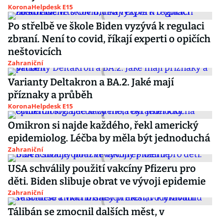
KoronaHelpdesk E15
Po střelbě ve škole Biden vyzývá k regulaci
zbraní. Není to covid, říkají experti o opičích
neštovicích
Zahraniční
Varianty Deltakron a BA.2. Jaké mají
příznaky a průběh
KoronaHelpdesk E15
Omikron si najde každého, řekl americký
epidemiolog. Léčba by měla být jednoduchá
Zahraniční
USA schválily použití vakcíny Pfizeru pro
děti. Biden slibuje obrat ve vývoji epidemie
Zahraniční
Tálibán se zmocnil dalších měst, v