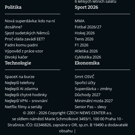
6 lehkých letních salátů
Politika
Sport 2026
Nová superdávka: kdo na ní
MMA
dosáhne?
Fotbal 2026/27
Sjezd sudetských Němců
Hokej 2026
Proč vláda zavádí EET?
Tenis 2026
Padni komu padni
F1 2026
Výpověď z práce vzor
Atletika 2026
Divoký kačer
Cyklistika 2026
Technologie
Ekonomika
SpaceX na burze
Smrt OSVČ
Nejlepší telefony
Spořicí účty
Nejlepší AI zdarma
Superdávka – změny
Nejlepší chytré hodinky
Důchody 2027
Nejlepší VPN – srovnání
Minimální mzda 2027
Netflix filmy a seriály
Senior Pas – slevy
© 2001 - 2026 Copyright
CZECH NEWS CENTER a.s.
se sídlem náměstí Marie Schmolkové 3493/1, 100 00 Praha 10 -
Strašnice, IČO: 02346826, zapsána v OR, sp.zn. B 19490 a dodavatelé
obsahu