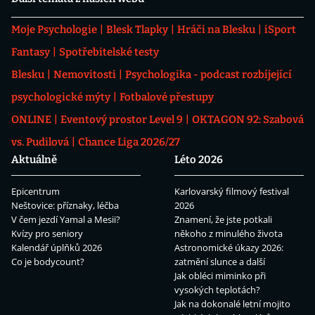
Moje Psychologie
Blesk Tlapky
Hráči na Blesku
iSport
Fantasy
Spotřebitelské testy
Blesku
Nemovitosti
Psychologika - podcast rozbíjející
psychologické mýty
Fotbalové přestupy
ONLINE
Eventový prostor Level 9
OKTAGON 92: Szabová
vs. Pudilová
Chance Liga 2026/27
Aktuálně
Léto 2026
Epicentrum
Karlovarský filmový festival
Neštovice: příznaky, léčba
2026
V čem jezdí Yamal a Mesii?
Znamení, že jste potkali
Kvízy pro seniory
někoho z minulého života
Kalendář úplňků 2026
Astronomické úkazy 2026:
Co je bodycount?
zatmění slunce a další
Jak obléci miminko při
vysokých teplotách?
Jak na dokonalé letní mojito