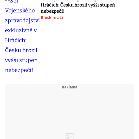
Hráčích: Česku hrozil vyšší stupeň
nebezpečí!
Blesk hráči