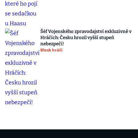
Šéf Vojenského zpravodajství exkluzivně v
Hráčích: Česku hrozil vyšší stupeň
nebezpečí!
Blesk hráči