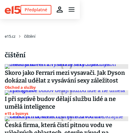
Předplatné
e15.cz
čištění
čištění
Skoro jako Ferrari mezi vysavači. Jak Dyson
dokázal udělat z vysávání sexy záležitost
Obchod a služby
I při správě budov dělají službu lidé a ne
umělá inteligence
e15 a byznys
Česká firma, která čistí pitnou vodu ve
válečných oblastech, otevře závod na