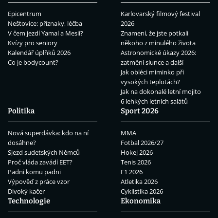
Epicentrum
Karlovarský filmový festival
Neštovice: příznaky, léčba
2026
V čem jezdí Yamal a Mesii?
Znamení, že jste potkali
Kvízy pro seniory
někoho z minulého života
Kalendář úplňků 2026
Astronomické úkazy 2026:
Co je bodycount?
zatmění slunce a další
Jak obléci miminko při
vysokých teplotách?
Jak na dokonalé letní mojito
6 lehkých letních salátů
Politika
Sport 2026
Nová superdávka: kdo na ní
MMA
dosáhne?
Fotbal 2026/27
Sjezd sudetských Němců
Hokej 2026
Proč vláda zavádí EET?
Tenis 2026
Padni komu padni
F1 2026
Výpověď z práce vzor
Atletika 2026
Divoký kačer
Cyklistika 2026
Technologie
Ekonomika