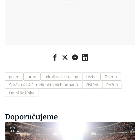
geam
uran
rekultivace krajiny
těžba
Diamo
Správa úložišť radioaktivních odpadů
čištění
Rožná
Dolní Rožínka
Doporučujeme