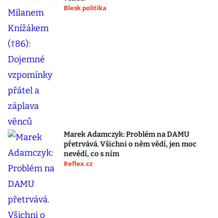
Blesk politika
Marek Adamczyk: Problém na DAMU
přetrvává. Všichni o něm vědí, jen moc
nevědí, co s ním
Reflex.cz