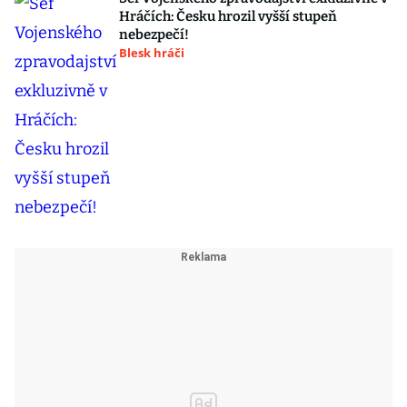
Hráčích: Česku hrozil vyšší stupeň
nebezpečí!
Blesk hráči