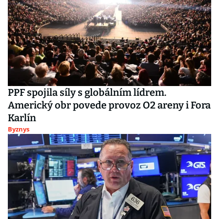
PPF spojila síly s globálním lídrem.
Americký obr povede provoz O2 areny i Fora
Karlín
Byznys