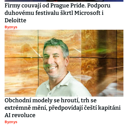
Firmy couvají od Prague Pride. Podporu
duhovému festivalu škrtl Microsoft i
Deloitte
Byznys
Obchodní modely se hroutí, trh se
extrémně mění, předpovídají čeští kapitáni
AI revoluce
Byznys