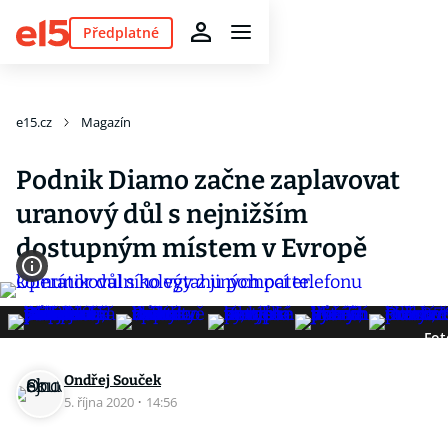
Předplatné
e15.cz
Magazín
Podnik Diamo začne zaplavovat
uranový důl s nejnižším
dostupným místem v Evropě
Fot
Ondřej Souček
5. října 2020
·
14:56