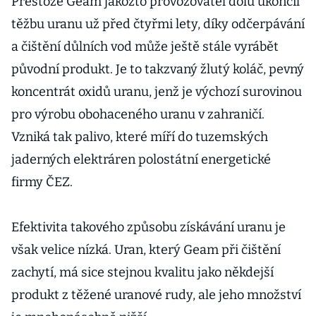
Přestože Geam jakožto provozovatel dolu ukončil
těžbu uranu už před čtyřmi lety, díky odčerpávání
a čištění důlních vod může ještě stále vyrábět
původní produkt. Je to takzvaný žlutý koláč, pevný
koncentrát oxidů uranu, jenž je výchozí surovinou
pro výrobu obohaceného uranu v zahraničí.
Vzniká tak palivo, které míří do tuzemských
jaderných elektráren polostátní energetické
firmy ČEZ.
Efektivita takového způsobu získávání uranu je
však velice nízká. Uran, který Geam při čištění
zachytí, má sice stejnou kvalitu jako někdejší
produkt z těžené uranové rudy, ale jeho množství