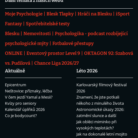
Další témata z našich webů
Moje Psychologie
Blesk Tlapky
Hráči na Blesku
iSport
Fantasy
Spotřebitelské testy
Blesku
Nemovitosti
Psychologika - podcast rozbíjející
psychologické mýty
Fotbalové přestupy
ONLINE
Eventový prostor Level 9
OKTAGON 92: Szabová
vs. Pudilová
Chance Liga 2026/27
Aktuálně
Léto 2026
Epicentrum
Karlovarský filmový festival
Neštovice: příznaky, léčba
2026
V čem jezdí Yamal a Mesii?
Znamení, že jste potkali
Kvízy pro seniory
někoho z minulého života
Kalendář úplňků 2026
Astronomické úkazy 2026:
Co je bodycount?
zatmění slunce a další
Jak obléci miminko při
vysokých teplotách?
Jak na dokonalé letní mojito