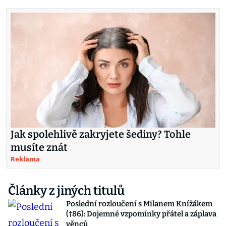
Jak spolehlivě zakryjete šediny? Tohle
musíte znát
Reklama
Články z jiných titulů
Poslední rozloučení s Milanem Knížákem
(†86): Dojemné vzpomínky přátel a záplava
věnců