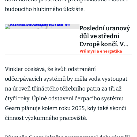
budoucího hlubinného úložiště.
Poslední uranový
důl ve střední
Evropě končí. V
Rožné se těžilo 60
Průmysl a energetika
let
Vinkler očekává, že kvůli odstranění
odčerpávacích systémů by měla voda vystoupat
na úroveň třináctého těžebního patra za tři až
čtyři roky. Úplné odstavení čerpacího systému
Geam plánuje kolem roku 2035, kdy také skončí
činnost výzkumného pracoviště.