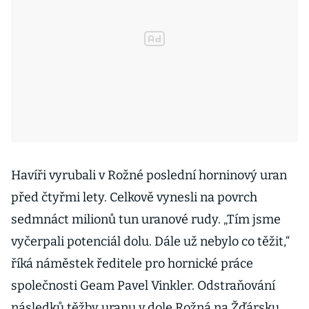
Havíři vyrubali v Rožné poslední horninový uran
před čtyřmi lety. Celkově vynesli na povrch
sedmnáct milionů tun uranové rudy. „Tím jsme
vyčerpali potenciál dolu. Dále už nebylo co těžit,“
říká náměstek ředitele pro hornické práce
společnosti Geam Pavel Vinkler. Odstraňování
následků těžby uranu v dole Rožná na Žďársku