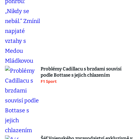
Problémy Cadillacu s brzdami souvisí
podle Bottase s jejich chlazením
F1 Sport
Šéf Vojenského zpravodajství exkluzivně v