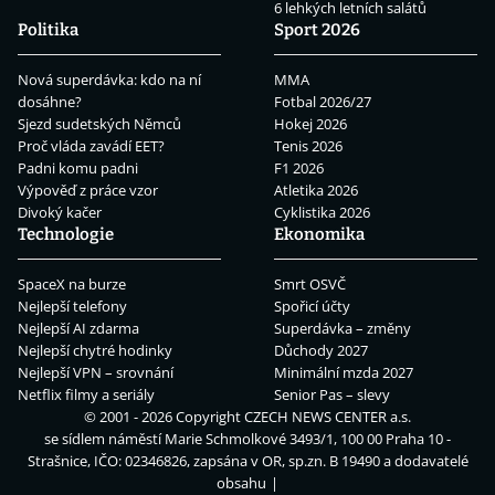
6 lehkých letních salátů
Politika
Sport 2026
Nová superdávka: kdo na ní
MMA
dosáhne?
Fotbal 2026/27
Sjezd sudetských Němců
Hokej 2026
Proč vláda zavádí EET?
Tenis 2026
Padni komu padni
F1 2026
Výpověď z práce vzor
Atletika 2026
Divoký kačer
Cyklistika 2026
Technologie
Ekonomika
SpaceX na burze
Smrt OSVČ
Nejlepší telefony
Spořicí účty
Nejlepší AI zdarma
Superdávka – změny
Nejlepší chytré hodinky
Důchody 2027
Nejlepší VPN – srovnání
Minimální mzda 2027
Netflix filmy a seriály
Senior Pas – slevy
© 2001 - 2026 Copyright
CZECH NEWS CENTER a.s.
se sídlem náměstí Marie Schmolkové 3493/1, 100 00 Praha 10 -
Strašnice, IČO: 02346826, zapsána v OR, sp.zn. B 19490 a dodavatelé
obsahu