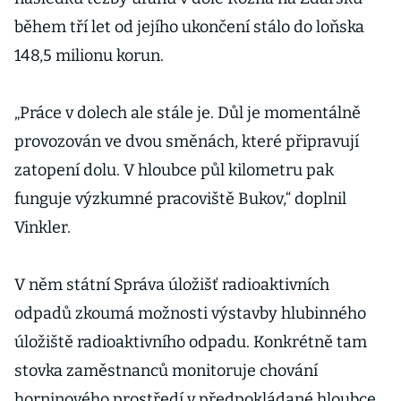
během tří let od jejího ukončení stálo do loňska
148,5 milionu korun.
„Práce v dolech ale stále je. Důl je momentálně
provozován ve dvou směnách, které připravují
zatopení dolu. V hloubce půl kilometru pak
funguje výzkumné pracoviště Bukov,“ doplnil
Vinkler.
V něm státní Správa úložišť radioaktivních
odpadů zkoumá možnosti výstavby hlubinného
úložiště radioaktivního odpadu. Konkrétně tam
stovka zaměstnanců monitoruje chování
horninového prostředí v předpokládané hloubce