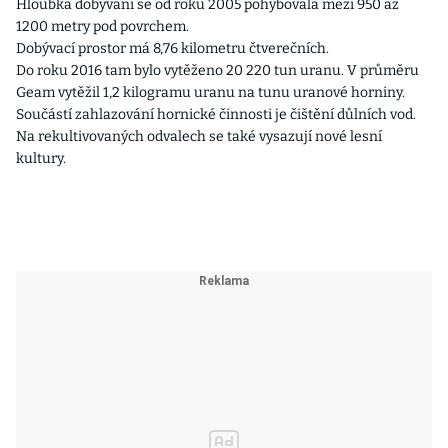
Hloubka dobývání se od roku 2005 pohybovala mezi 950 až
1200 metry pod povrchem.
Dobývací prostor má 8,76 kilometru čtverečních.
Do roku 2016 tam bylo vytěženo 20 220 tun uranu. V průměru
Geam vytěžil 1,2 kilogramu uranu na tunu uranové horniny.
Součástí zahlazování hornické činnosti je čištění důlních vod.
Na rekultivovaných odvalech se také vysazují nové lesní
kultury.