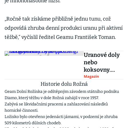
je mnohonásobně nižší.
„Ročně tak získáme přibližně jednu tunu, což
odpovídá zhruba denní produkci uranu při aktivní
těžbě,“ vyčíslil ředitel Geamu František Toman.
Uranové doly
nebo
koksovny.
Obrazy
Magazín
Historie dolu Rožná
namalované
podle
Geam Dolní Rožínka je odštěpným závodem státního podniku
Diamo, který těžbu v dole Rožná zahájil v roce 1957.
fotografa
Zabývá se likvidačními pracemi a zahlazování následků
Máchy se
hornické činnosti.
prodávají za
Ložisko bylo otevřeno jedenácti jámami, v podzemí je zhruba
tisíce eur
509 kilometrů důlních chodeb.