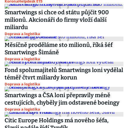
KoronaHelpdesk E15
Smartwings si chce od státu půjčit 900
milionů. Akcionáři do firmy vloží další
miliardu
Doprava a logistika
Měsíčně proděláme sto milionů, říká šéf
Smartwings Šimáně
Doprava a logistika
Fond spolumajitelů Smartwings loni vydělal
téměř čtvrt miliardy korun
Doprava a logistika
Smartwings a ČSA loni přepravily méně
cestujících, chyběly jim odstavené boeingy
Doprava a logistika
Citic Europe Holdings má nového šéfa,
Slavii nadále řídí Tvrdík