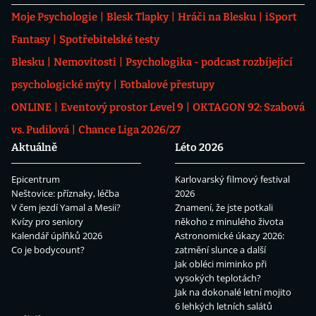
Moje Psychologie
Blesk Tlapky
Hráči na Blesku
iSport
Fantasy
Spotřebitelské testy
Blesku
Nemovitosti
Psychologika - podcast rozbíjející
psychologické mýty
Fotbalové přestupy
ONLINE
Eventový prostor Level 9
OKTAGON 92: Szabová
vs. Pudilová
Chance Liga 2026/27
Aktuálně
Léto 2026
Epicentrum
Karlovarský filmový festival
Neštovice: příznaky, léčba
2026
V čem jezdí Yamal a Mesii?
Znamení, že jste potkali
Kvízy pro seniory
někoho z minulého života
Kalendář úplňků 2026
Astronomické úkazy 2026:
Co je bodycount?
zatmění slunce a další
Jak obléci miminko při
vysokých teplotách?
Jak na dokonalé letní mojito
6 lehkých letních salátů