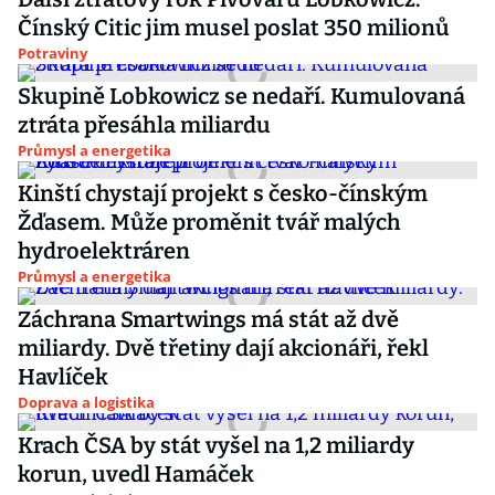
Čínský Citic jim musel poslat 350 milionů
Potraviny
Skupině Lobkowicz se nedaří. Kumulovaná
ztráta přesáhla miliardu
Průmysl a energetika
Kinští chystají projekt s česko-čínským
Žďasem. Může proměnit tvář malých
hydroelektráren
Průmysl a energetika
Záchrana Smartwings má stát až dvě
miliardy. Dvě třetiny dají akcionáři, řekl
Havlíček
Doprava a logistika
Krach ČSA by stát vyšel na 1,2 miliardy
korun, uvedl Hamáček