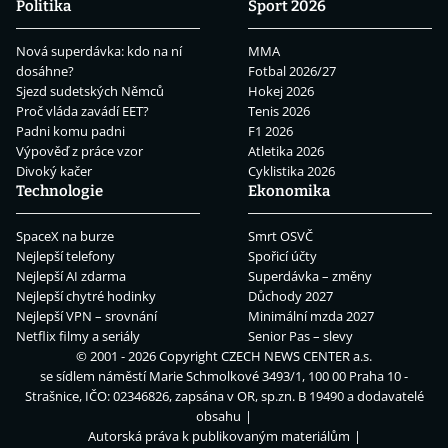
Politika
Sport 2026
Nová superdávka: kdo na ní
MMA
dosáhne?
Fotbal 2026/27
Sjezd sudetských Němců
Hokej 2026
Proč vláda zavádí EET?
Tenis 2026
Padni komu padni
F1 2026
Výpověď z práce vzor
Atletika 2026
Divoký kačer
Cyklistika 2026
Technologie
Ekonomika
SpaceX na burze
Smrt OSVČ
Nejlepší telefony
Spořicí účty
Nejlepší AI zdarma
Superdávka – změny
Nejlepší chytré hodinky
Důchody 2027
Nejlepší VPN – srovnání
Minimální mzda 2027
Netflix filmy a seriály
Senior Pas – slevy
© 2001 - 2026 Copyright
CZECH NEWS CENTER a.s.
se sídlem náměstí Marie Schmolkové 3493/1, 100 00 Praha 10 -
Strašnice, IČO: 02346826, zapsána v OR, sp.zn. B 19490 a dodavatelé
obsahu
Autorská práva k publikovaným materiálům