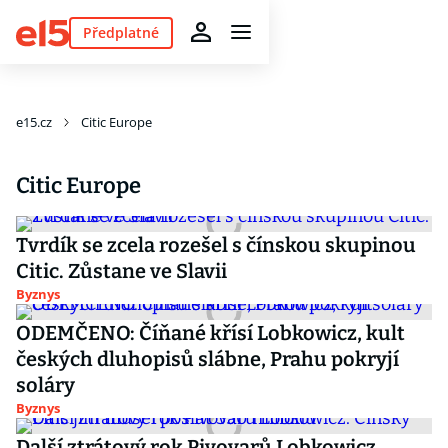
Předplatné
e15.cz
Citic Europe
Citic Europe
Tvrdík se zcela rozešel s čínskou skupinou
Citic. Zůstane ve Slavii
Byznys
ODEMČENO: Číňané křísí Lobkowicz, kult
českých dluhopisů slábne, Prahu pokryjí
soláry
Byznys
Další ztrátový rok Pivovarů Lobkowicz.