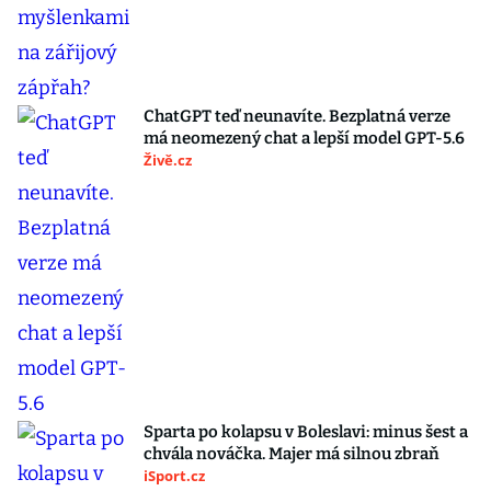
ChatGPT teď neunavíte. Bezplatná verze
má neomezený chat a lepší model GPT-5.6
Živě.cz
Sparta po kolapsu v Boleslavi: minus šest a
chvála nováčka. Majer má silnou zbraň
iSport.cz