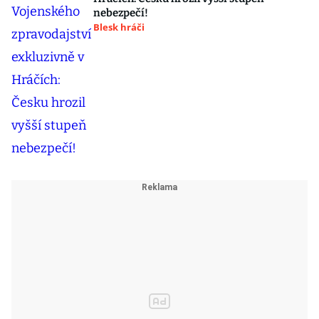
nebezpečí!
Blesk hráči