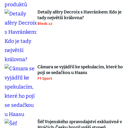
Detaily aféry Decroix s Havránkem: Kdo je
tady největší královna?
Blesk.cz
Câmara se vyjádřil ke spekulacím, které ho
pojí se sedačkou u Haasu
F1 Sport
Šéf Vojenského zpravodajství exkluzivně v
Hráčích: Česku hrozil vyšší stupeň