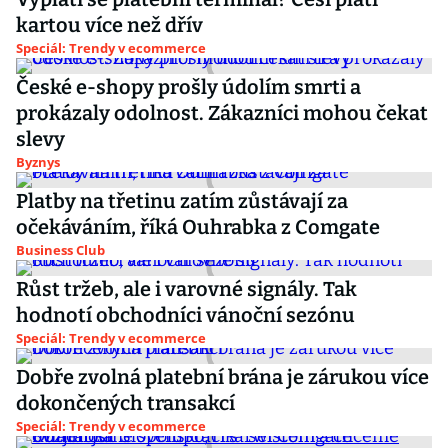
kartou více než dřív
Speciál: Trendy v ecommerce
České e-shopy prošly údolím smrti a
prokázaly odolnost. Zákazníci mohou čekat
slevy
Byznys
Platby na třetinu zatím zůstávají za
očekáváním, říká Ouhrabka z Comgate
Business Club
Růst tržeb, ale i varovné signály. Tak
hodnotí obchodníci vánoční sezónu
Speciál: Trendy v ecommerce
Dobře zvolná platební brána je zárukou více
dokončených transakcí
Speciál: Trendy v ecommerce