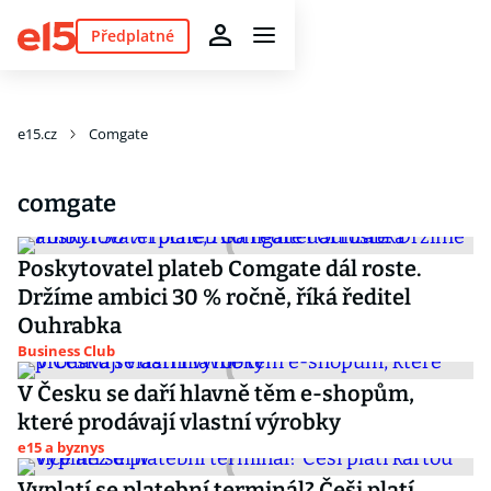
Předplatné
e15.cz
Comgate
comgate
Poskytovatel plateb Comgate dál roste.
Držíme ambici 30 % ročně, říká ředitel
Ouhrabka
Business Club
V Česku se daří hlavně těm e-shopům,
které prodávají vlastní výrobky
e15 a byznys
Vyplatí se platební terminál? Češi platí