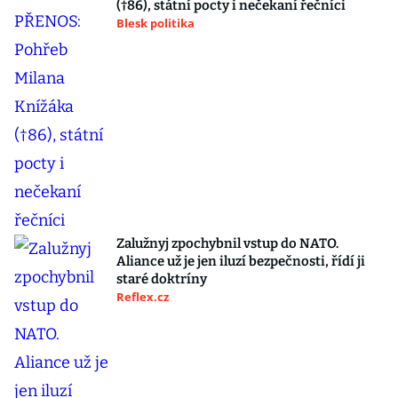
(†86), státní pocty i nečekaní řečníci
Blesk politika
Zalužnyj zpochybnil vstup do NATO.
Aliance už je jen iluzí bezpečnosti, řídí ji
staré doktríny
Reflex.cz