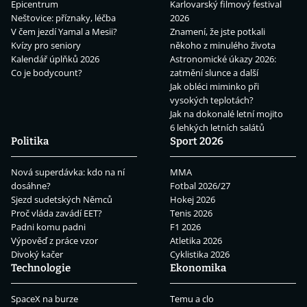
Epicentrum
Karlovarský filmový festival
Neštovice: příznaky, léčba
2026
V čem jezdí Yamal a Mesii?
Znamení, že jste potkali
Kvízy pro seniory
někoho z minulého života
Kalendář úplňků 2026
Astronomické úkazy 2026:
Co je bodycount?
zatmění slunce a další
Jak obléci miminko při
vysokých teplotách?
Jak na dokonalé letní mojito
6 lehkých letních salátů
Politika
Sport 2026
Nová superdávka: kdo na ní
MMA
dosáhne?
Fotbal 2026/27
Sjezd sudetských Němců
Hokej 2026
Proč vláda zavádí EET?
Tenis 2026
Padni komu padni
F1 2026
Výpověď z práce vzor
Atletika 2026
Divoký kačer
Cyklistika 2026
Technologie
Ekonomika
SpaceX na burze
Temu a clo