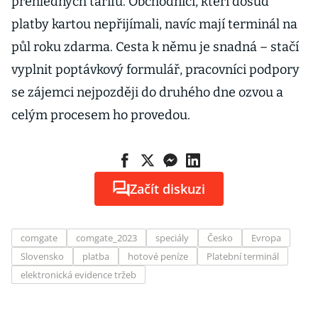
přehledných tarifů. Obchodníci, kteří dosud
platby kartou nepřijímali, navíc mají terminál na
půl roku zdarma. Cesta k němu je snadná – stačí
vyplnit poptávkový formulář, pracovníci podpory
se zájemci nejpozději do druhého dne ozvou a
celým procesem ho provedou.
Začít diskuzi
comgate
comgate_2023
speciály
Česko
Evropa
Slovensko
platba
hotové peníze
Platební terminál
elektronická evidence tržeb