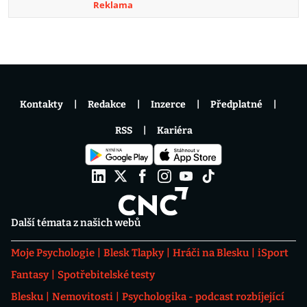
Reklama
Kontakty
Redakce
Inzerce
Předplatné
RSS
Kariéra
Další témata z našich webů
Moje Psychologie
Blesk Tlapky
Hráči na Blesku
iSport
Fantasy
Spotřebitelské testy
Blesku
Nemovitosti
Psychologika - podcast rozbíjející