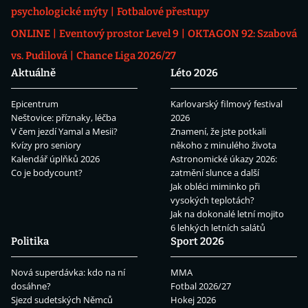
psychologické mýty
Fotbalové přestupy
ONLINE
Eventový prostor Level 9
OKTAGON 92: Szabová
vs. Pudilová
Chance Liga 2026/27
Aktuálně
Léto 2026
Epicentrum
Karlovarský filmový festival
Neštovice: příznaky, léčba
2026
V čem jezdí Yamal a Mesii?
Znamení, že jste potkali
Kvízy pro seniory
někoho z minulého života
Kalendář úplňků 2026
Astronomické úkazy 2026:
Co je bodycount?
zatmění slunce a další
Jak obléci miminko při
vysokých teplotách?
Jak na dokonalé letní mojito
6 lehkých letních salátů
Politika
Sport 2026
Nová superdávka: kdo na ní
MMA
dosáhne?
Fotbal 2026/27
Sjezd sudetských Němců
Hokej 2026