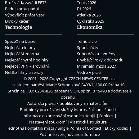
Proč vláda zavádí EET?
Tenis 2026
Padni komu padni
F1 2026
Výpověď z práce vzor
Atletika 2026
Divoký kačer
Cyklistika 2026
Technologie
Ekonomika
SpaceX na burze
Temu a clo
Nejlepší telefony
Spořicí účty
Nejlepší AI zdarma
Superdávka – změny
Nejlepší chytré hodinky
Chybějící roky k důchodu
Nejlepší VPN – srovnání
Minimální mzda 2027
Netflix filmy a seriály
Vedro v práci
© 2001 - 2026 Copyright
CZECH NEWS CENTER a.s.
se sídlem náměstí Marie Schmolkové 3493/1, 100 00 Praha 10 -
Strašnice, IČO: 02346826, zapsána v OR, sp.zn. B 19490 a dodavatelé
obsahu
Autorská práva k publikovaným materiálům
Podmínky pro užívání služby informační společnosti
Informace o zpracování osobních údajů
Cookies
Nastavení soukromí
Vlastnická struktura
Jednotná kontaktní místa / Single Points of Contact
Etický kodex
Povinně zveřejňované informace