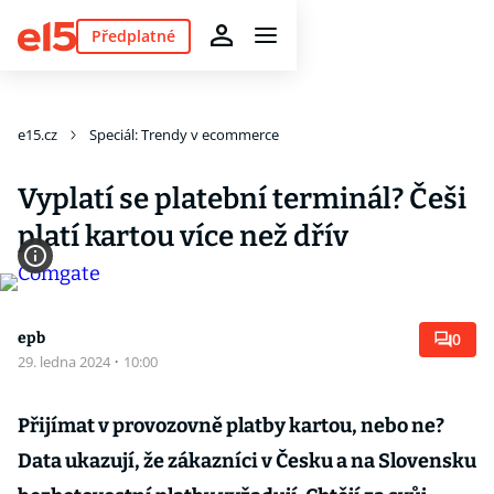
Předplatné
e15.cz
Speciál: Trendy v ecommerce
Vyplatí se platební terminál? Češi
platí kartou více než dřív
epb
0
29. ledna 2024
·
10:00
Přijímat v provozovně platby kartou, nebo ne?
Data ukazují, že zákazníci v Česku a na Slovensku