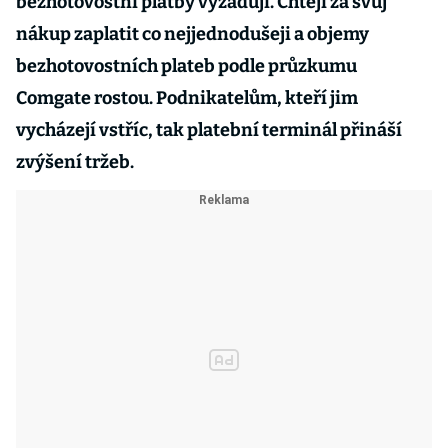
bezhotovostní platby vyžadují. Chtějí za svůj
nákup zaplatit co nejjednodušeji a objemy
bezhotovostních plateb podle průzkumu
Comgate rostou. Podnikatelům, kteří jim
vycházejí vstříc, tak platební terminál přináší
zvýšení tržeb.