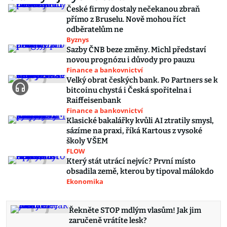
České firmy dostaly nečekanou zbraň
přímo z Bruselu. Nově mohou říct
odběratelům ne
Byznys
Sazby ČNB beze změny. Michl představí
novou prognózu i důvody pro pauzu
Finance a bankovnictví
Velký obrat českých bank. Po Partners se k
bitcoinu chystá i Česká spořitelna i
Raiffeisenbank
Finance a bankovnictví
Klasické bakalářky kvůli AI ztratily smysl,
sázíme na praxi, říká Kartous z vysoké
školy VŠEM
FLOW
Který stát utrácí nejvíc? První místo
obsadila země, kterou by tipoval málokdo
Ekonomika
Řekněte STOP mdlým vlasům! Jak jim
zaručeně vrátíte lesk?