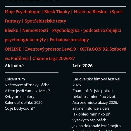
Moje Psychologie
Blesk Tlapky
Hráči na Blesku
iSport
Fantasy
Spotřebitelské testy
Blesku
Nemovitosti
Psychologika - podcast rozbíjející
psychologické mýty
Fotbalové přestupy
ONLINE
Eventový prostor Level 9
OKTAGON 92: Szabová
vs. Pudilová
Chance Liga 2026/27
Aktuálně
Léto 2026
Epicentrum
Karlovarský filmový festival
Neštovice: příznaky, léčba
2026
V čem jezdí Yamal a Mesii?
Znamení, že jste potkali
Kvízy pro seniory
někoho z minulého života
Kalendář úplňků 2026
Astronomické úkazy 2026:
Co je bodycount?
zatmění slunce a další
Jak obléci miminko při
vysokých teplotách?
Jak na dokonalé letní mojito