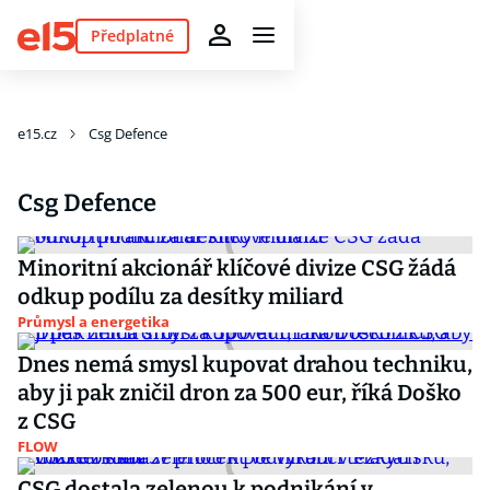
Předplatné
e15.cz
Csg Defence
Csg Defence
Minoritní akcionář klíčové divize CSG žádá
odkup podílu za desítky miliard
Průmysl a energetika
Dnes nemá smysl kupovat drahou techniku,
aby ji pak zničil dron za 500 eur, říká Doško
z CSG
FLOW
CSG dostala zelenou k podnikání v