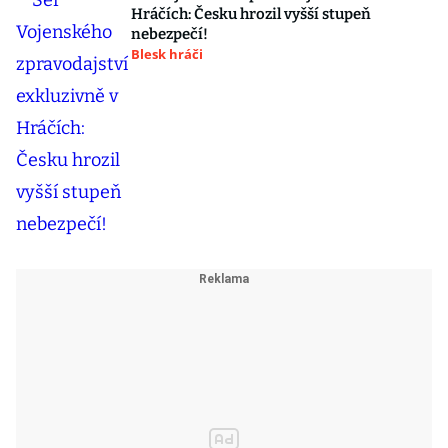
Hráčích: Česku hrozil vyšší stupeň
nebezpečí!
Blesk hráči