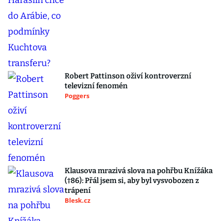
Robert Pattinson oživí kontroverzní
televizní fenomén
Poggers
Klausova mrazivá slova na pohřbu Knížáka
(†86): Přál jsem si, aby byl vysvobozen z
trápení
Blesk.cz