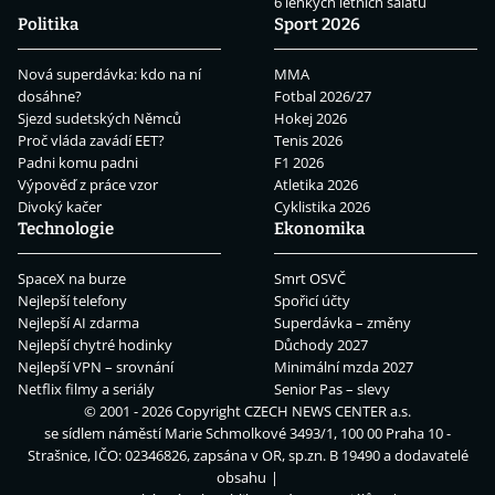
6 lehkých letních salátů
Politika
Sport 2026
Nová superdávka: kdo na ní
MMA
dosáhne?
Fotbal 2026/27
Sjezd sudetských Němců
Hokej 2026
Proč vláda zavádí EET?
Tenis 2026
Padni komu padni
F1 2026
Výpověď z práce vzor
Atletika 2026
Divoký kačer
Cyklistika 2026
Technologie
Ekonomika
SpaceX na burze
Smrt OSVČ
Nejlepší telefony
Spořicí účty
Nejlepší AI zdarma
Superdávka – změny
Nejlepší chytré hodinky
Důchody 2027
Nejlepší VPN – srovnání
Minimální mzda 2027
Netflix filmy a seriály
Senior Pas – slevy
© 2001 - 2026 Copyright
CZECH NEWS CENTER a.s.
se sídlem náměstí Marie Schmolkové 3493/1, 100 00 Praha 10 -
Strašnice, IČO: 02346826, zapsána v OR, sp.zn. B 19490 a dodavatelé
obsahu