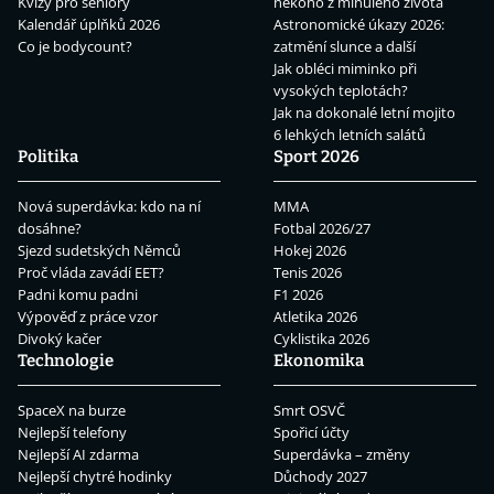
Kvízy pro seniory
někoho z minulého života
Kalendář úplňků 2026
Astronomické úkazy 2026:
Co je bodycount?
zatmění slunce a další
Jak obléci miminko při
vysokých teplotách?
Jak na dokonalé letní mojito
6 lehkých letních salátů
Politika
Sport 2026
Nová superdávka: kdo na ní
MMA
dosáhne?
Fotbal 2026/27
Sjezd sudetských Němců
Hokej 2026
Proč vláda zavádí EET?
Tenis 2026
Padni komu padni
F1 2026
Výpověď z práce vzor
Atletika 2026
Divoký kačer
Cyklistika 2026
Technologie
Ekonomika
SpaceX na burze
Smrt OSVČ
Nejlepší telefony
Spořicí účty
Nejlepší AI zdarma
Superdávka – změny
Nejlepší chytré hodinky
Důchody 2027