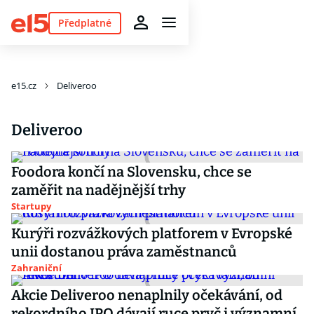
Předplatné
e15.cz
Deliveroo
Deliveroo
Foodora končí na Slovensku, chce se
zaměřit na nadějnější trhy
Startupy
Kurýři rozvážkových platforem v Evropské
unii dostanou práva zaměstnanců
Zahraniční
Akcie Deliveroo nenaplnily očekávání, od
rekordního IPO dávají ruce pryč i významní