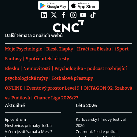
Další témata z našich webů
Moje Psychologie
Blesk Tlapky
Hráči na Blesku
iSport
Fantasy
Spotřebitelské testy
Blesku
Nemovitosti
Psychologika - podcast rozbíjející
psychologické mýty
Fotbalové přestupy
ONLINE
Eventový prostor Level 9
OKTAGON 92: Szabová
vs. Pudilová
Chance Liga 2026/27
Aktuálně
Léto 2026
Epicentrum
Karlovarský filmový festival
Neštovice: příznaky, léčba
2026
V čem jezdí Yamal a Mesii?
Znamení, že jste potkali