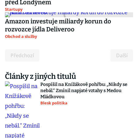
před Londýnem
Startupy
Amazon investuje miliardy korun do
rozvozce jídla Deliveroo
Obchod a služby
Předchozí
Další
Články z jiných titulů
Pospíšil na Knížákově pohřbu: „Nikdy se
nebál.“ Zmínil napjaté vztahy s Medou
Mládkovou
Blesk politika