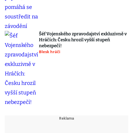
Šéf Vojenského zpravodajství exkluzivně v
Hráčích: Česku hrozil vyšší stupeň
nebezpečí!
Blesk hráči