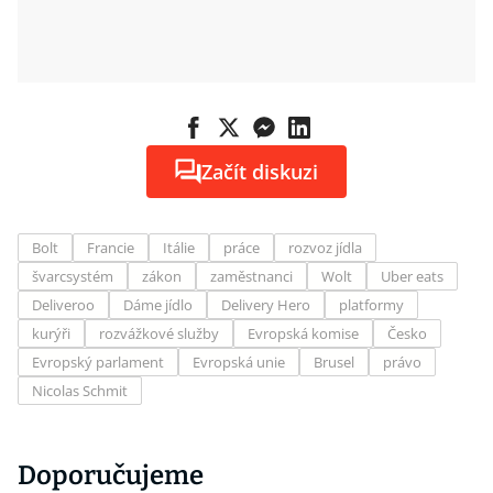
Začít diskuzi
Bolt
Francie
Itálie
práce
rozvoz jídla
švarcsystém
zákon
zaměstnanci
Wolt
Uber eats
Deliveroo
Dáme jídlo
Delivery Hero
platformy
kurýři
rozvážkové služby
Evropská komise
Česko
Evropský parlament
Evropská unie
Brusel
právo
Nicolas Schmit
Doporučujeme