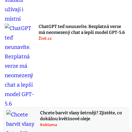
ChatGPT teď neunavíte. Bezplatná verze
má neomezený chat a lepší model GPT-5.6
Živě.cz
Chcete barvit vlasy šetrněji? Zjistěte, co
dokážou květinové oleje
Reklama