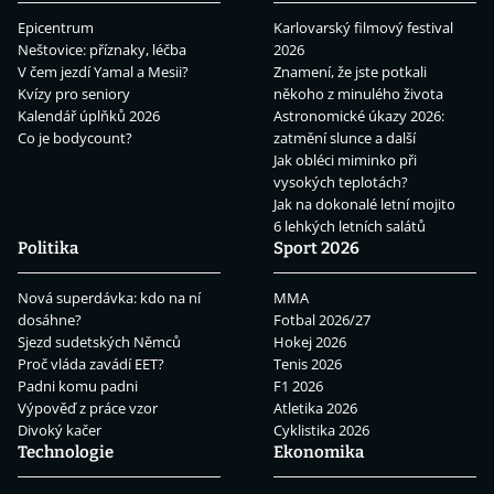
Epicentrum
Karlovarský filmový festival
Neštovice: příznaky, léčba
2026
V čem jezdí Yamal a Mesii?
Znamení, že jste potkali
Kvízy pro seniory
někoho z minulého života
Kalendář úplňků 2026
Astronomické úkazy 2026:
Co je bodycount?
zatmění slunce a další
Jak obléci miminko při
vysokých teplotách?
Jak na dokonalé letní mojito
6 lehkých letních salátů
Politika
Sport 2026
Nová superdávka: kdo na ní
MMA
dosáhne?
Fotbal 2026/27
Sjezd sudetských Němců
Hokej 2026
Proč vláda zavádí EET?
Tenis 2026
Padni komu padni
F1 2026
Výpověď z práce vzor
Atletika 2026
Divoký kačer
Cyklistika 2026
Technologie
Ekonomika