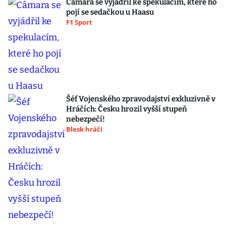
Câmara se vyjádřil ke spekulacím, které ho
pojí se sedačkou u Haasu
F1 Sport
Šéf Vojenského zpravodajství exkluzivně v
Hráčích: Česku hrozil vyšší stupeň
nebezpečí!
Blesk hráči