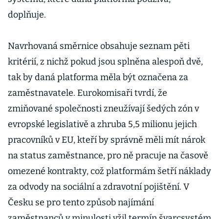
doplňuje.
Navrhovaná směrnice obsahuje seznam pěti
kritérií, z nichž pokud jsou splněna alespoň dvě,
tak by daná platforma měla být označena za
zaměstnavatele. Eurokomisaři tvrdí, že
zmiňované společnosti zneužívají šedých zón v
evropské legislativě a zhruba 5,5 milionu jejich
pracovníků v EU, kteří by správně měli mít nárok
na status zaměstnance, pro ně pracuje na časově
omezené kontrakty, což platformám šetří náklady
za odvody na sociální a zdravotní pojištění. V
Česku se pro tento způsob najímání
zaměstnanců v minulosti vžil termín švarcsystém