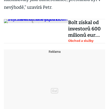
nevýhodě,“ uzavírá Petr.
Bolt získal od
investorů 600
milionů eur.
Chce
Obchod a služby
expandovat v
rychlém
dovozu
potravin