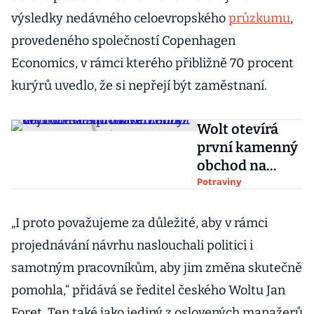
výsledky nedávného celoevropského
průzkumu
,
provedeného společností Copenhagen
Economics, v rámci kterého přibližně 70 procent
kurýrů uvedlo, že si nepřejí být zaměstnaní.
Wolt otevírá
první kamenný
obchod na
Smíchově.
Potraviny
Zboží z něj
rozveze do
„I proto považujeme za důležité, aby v rámci
dvaceti minut
projednávání návrhu naslouchali politici i
samotným pracovníkům, aby jim změna skutečně
pomohla,“ přidává se ředitel českého Woltu Jan
Foret. Ten také jako jediný z oslovených manažerů