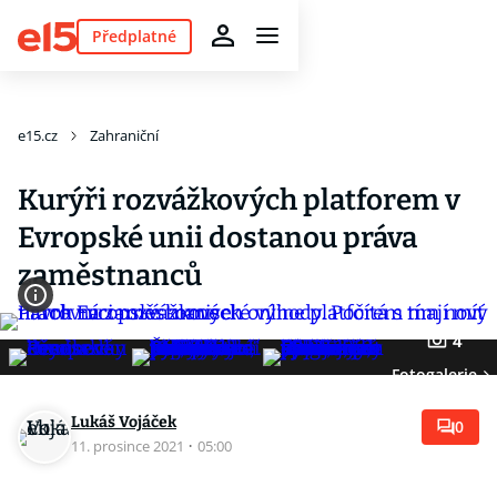
Předplatné
e15.cz
Zahraniční
Kurýři rozvážkových platforem v
Evropské unii dostanou práva
zaměstnanců
4
Fotogalerie
Lukáš Vojáček
0
11. prosince 2021
·
05:00