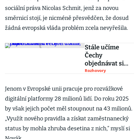
sociální práva Nicolas Schmit, jenž za novou
směrnicí stojí, je nicméně přesvědčen, že dosud
žádná evropská vláda problém zcela nevyřešila.
Stále učíme
Čechy
objednávat si
večeře domů,
Rozhovory
říká obchodní
ředitel Dáme
Jenom v Evropské unii pracuje pro rozvážkové
jídlo
digitální platformy 28 milionů lidí. Do roku 2025
by však jejich počet měl stoupnout na 43 milionů.
„Využít nového pravidla a získat zaměstnanecký
status by mohla zhruba desetina z nich,“ myslí si
Novák.