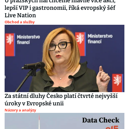
U pražských hal chceme hlavně více akcí,
lepší VIP i gastronomii, říká evropský šéf
Live Nation
Obchod a služby
Za státní dluhy Česko platí čtvrté nejvyšší
úroky v Evropské unii
Názory a analýzy