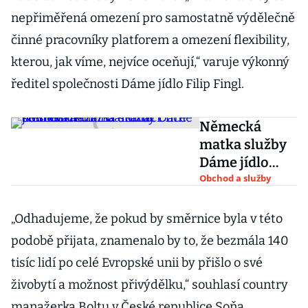
nepřiměřená omezení pro samostatně výdělečně
činné pracovníky platforem a omezení flexibility,
kterou, jak víme, nejvíce oceňují,“ varuje výkonný
ředitel společnosti Dáme jídlo Filip Fingl.
Německá
matka služby
Dáme jídlo
odchází z
Obchod a služby
Balkánu. Chce
se soustředit
„Odhadujeme, že pokud by směrnice byla v této
na domácí
podobě přijata, znamenalo by to, že bezmála 140
comeback
tisíc lidí po celé Evropské unii by přišlo o své
živobytí a možnost přivýdělku,“ souhlasí country
manažerka Boltu v České republice Soňa