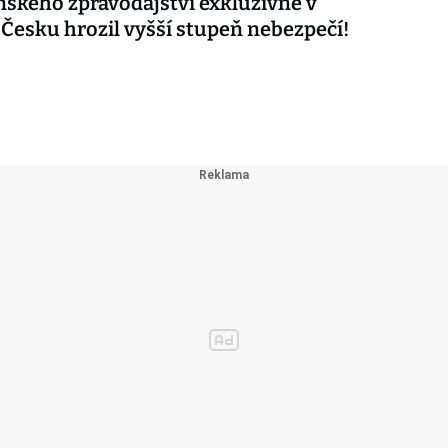
nského zpravodajství exkluzivně v
 Česku hrozil vyšší stupeň nebezpečí!