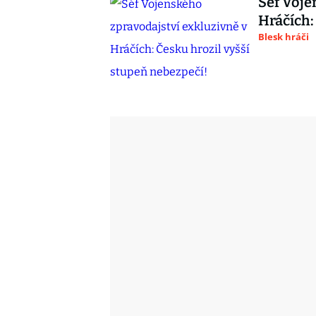
Šéf Voje
Hráčích:
Blesk hráči