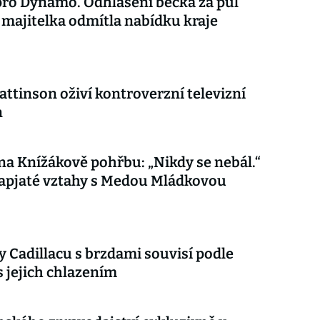
ro Dynamo. Odhlášení béčka za půl
 majitelka odmítla nabídku kraje
attinson oživí kontroverzní televizní
n
 na Knížákově pohřbu: „Nikdy se nebál.“
apjaté vztahy s Medou Mládkovou
 Cadillacu s brzdami souvisí podle
s jejich chlazením