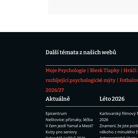
Další témata z našich webů
Moje Psychologie
Blesk Tlapky
Hráči
rozbíjející psychologické mýty
Fotbalo
2026/27
Aktuálně
Léto 2026
Epicentrum
Karlovarský filmový f
Neštovice: příznaky, léčba
2026
V čem jezdí Yamal a Mesii?
Znamení, že jste potk
Kvízy pro seniory
někoho z minulého ž