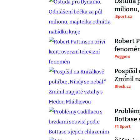
Ostuda p
milionu,
iSport.cz
Robert P
fenomé
Poggers
Pospíšil
Zmínil n
Blesk.cz
Problémy
Bottase 
F1 Sport