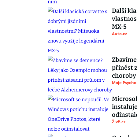
Další kl
vlastnos
MX-5
Auto.cz
Zbavíme
přinést 
choroby
Moje Psycho
Microsof
instaluj
odinstal
Živě.cz