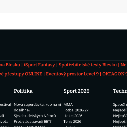
 na Blesku
iSport Fantasy
Spotřebitelské testy Blesku
Ne
vé přestupy ONLINE
Eventový prostor Level 9
OKTAGON 92
Politika
Sport 2026
Techn
estival
Nová superdávka: kdo na ní
MMA
SpaceX 
dosáhne?
Fotbal 2026/27
Nejlepší
ali
Sjezd sudetských Němců
Hokej 2026
Nejlepší
ivota
Proč vláda zavádí EET?
Tenis 2026
Nejlepší