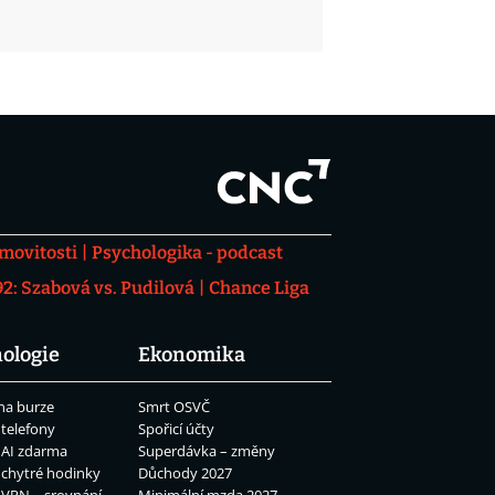
movitosti
Psychologika - podcast
: Szabová vs. Pudilová
Chance Liga
ologie
Ekonomika
na burze
Smrt OSVČ
 telefony
Spořicí účty
 AI zdarma
Superdávka – změny
 chytré hodinky
Důchody 2027