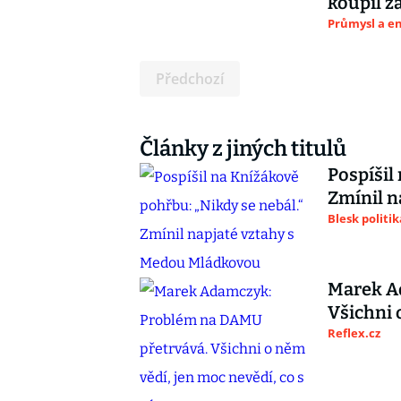
koupil z
Průmysl a e
Předchozí
Články z jiných titulů
Pospíšil
Zmínil n
Blesk politik
Marek A
Všichni 
Reflex.cz