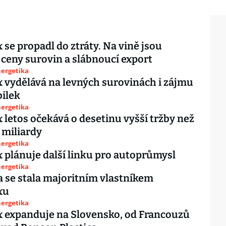
se propadl do ztráty. Na vině jsou
rostoucí ceny surovin a slábnoucí export
nergetika
vydělává na levných surovinách i zájmu
ilek
nergetika
letos očekává o desetinu vyšší tržby než
6 miliardy
nergetika
plánuje další linku pro autoprůmysl
nergetika
 se stala majoritním vlastníkem
xu
nergetika
 expanduje na Slovensko, od Francouzů