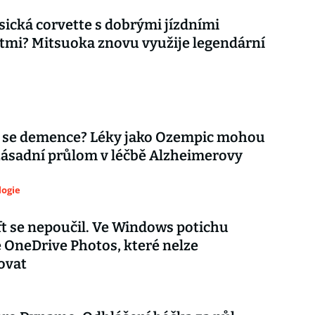
asická corvette s dobrými jízdními
tmi? Mitsuoka znovu využije legendární
 se demence? Léky jako Ozempic mohou
zásadní průlom v léčbě Alzheimerovy
logie
t se nepoučil. Ve Windows potichu
e OneDrive Photos, které nelze
ovat