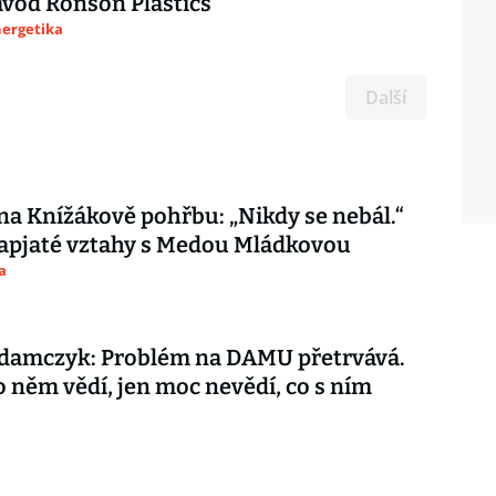
ávod Ronson Plastics
nergetika
Další
 na Knížákově pohřbu: „Nikdy se nebál.“
apjaté vztahy s Medou Mládkovou
a
damczyk: Problém na DAMU přetrvává.
o něm vědí, jen moc nevědí, co s ním