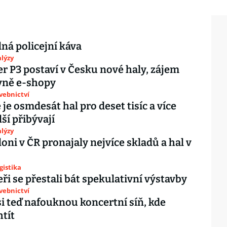
lná policejní káva
lýzy
r P3 postaví v Česku nové haly, zájem
vně e-shopy
avebnictví
 je osmdesát hal pro deset tisíc a více
alší přibývají
lýzy
loni v ČR pronajaly nejvíce skladů a hal v
gistika
ři se přestali bát spekulativní výstavby
avebnictví
si teď nafouknou koncertní síň, kde
tít