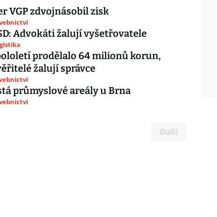
r VGP zdvojnásobil zisk
avebnictví
D: Advokáti žalují vyšetřovatele
gistika
ololetí prodělalo 64 milionů korun,
ěřitelé žalují správce
avebnictví
tá průmyslové areály u Brna
avebnictví
Další