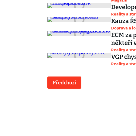
Magazín
Develope
Reality a st
Kauza ŘS
Doprava a lo
ECM za p
někteří v
Reality a st
VGP chys
Reality a st
Předchozí