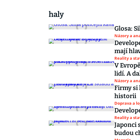
haly
Glosa: Si
Názory a ana
Develope
mají hla
Reality a st
V Evropě
lidí. A d
Názory a ana
Firmy si 
historii
Doprava a lo
Develope
Reality a st
Japonci 
budou ch