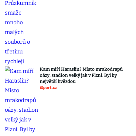
Kam míří Haraslín? Místo mrakodrapů
oázy, stadion velký jak v Plzni. Byl by
největší hvězdou
iSport.cz