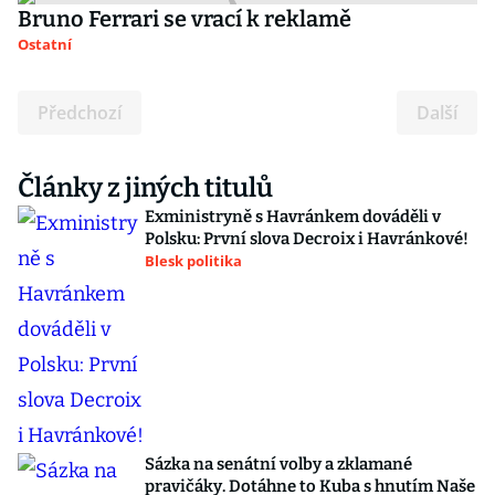
Bruno Ferrari se vrací k reklamě
Ostatní
Předchozí
Další
Články z jiných titulů
Exministryně s Havránkem dováděli v
Polsku: První slova Decroix i Havránkové!
Blesk politika
Sázka na senátní volby a zklamané
pravičáky. Dotáhne to Kuba s hnutím Naše