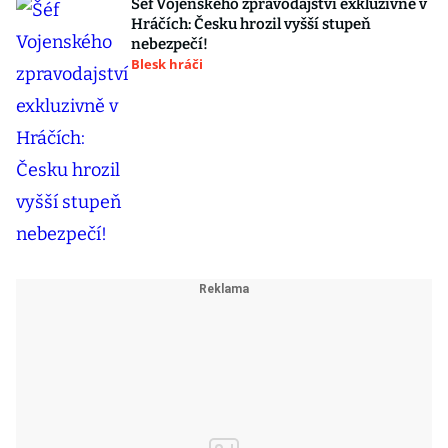
Šéf Vojenského zpravodajství exkluzivně v
Hráčích: Česku hrozil vyšší stupeň
nebezpečí!
Blesk hráči