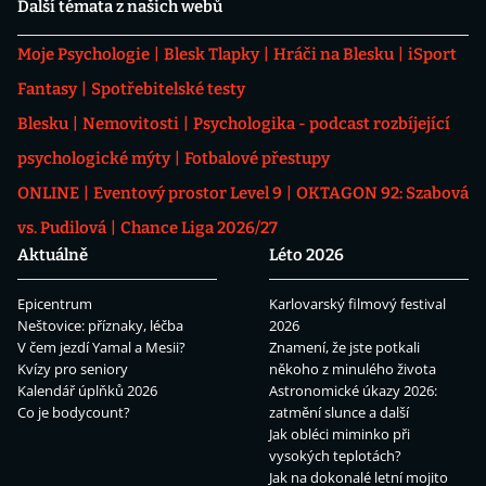
Další témata z našich webů
Moje Psychologie
Blesk Tlapky
Hráči na Blesku
iSport
Fantasy
Spotřebitelské testy
Blesku
Nemovitosti
Psychologika - podcast rozbíjející
psychologické mýty
Fotbalové přestupy
ONLINE
Eventový prostor Level 9
OKTAGON 92: Szabová
vs. Pudilová
Chance Liga 2026/27
Aktuálně
Léto 2026
Epicentrum
Karlovarský filmový festival
Neštovice: příznaky, léčba
2026
V čem jezdí Yamal a Mesii?
Znamení, že jste potkali
Kvízy pro seniory
někoho z minulého života
Kalendář úplňků 2026
Astronomické úkazy 2026:
Co je bodycount?
zatmění slunce a další
Jak obléci miminko při
vysokých teplotách?
Jak na dokonalé letní mojito