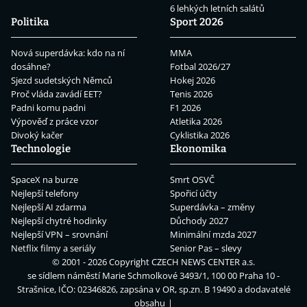
6 lehkých letních salátů
Politika
Sport 2026
Nová superdávka: kdo na ní
MMA
dosáhne?
Fotbal 2026/27
Sjezd sudetských Němců
Hokej 2026
Proč vláda zavádí EET?
Tenis 2026
Padni komu padni
F1 2026
Výpověď z práce vzor
Atletika 2026
Divoký kačer
Cyklistika 2026
Technologie
Ekonomika
SpaceX na burze
Smrt OSVČ
Nejlepší telefony
Spořicí účty
Nejlepší AI zdarma
Superdávka – změny
Nejlepší chytré hodinky
Důchody 2027
Nejlepší VPN – srovnání
Minimální mzda 2027
Netflix filmy a seriály
Senior Pas – slevy
© 2001 - 2026 Copyright
CZECH NEWS CENTER a.s.
se sídlem náměstí Marie Schmolkové 3493/1, 100 00 Praha 10 -
Strašnice, IČO: 02346826, zapsána v OR, sp.zn. B 19490 a dodavatelé
obsahu