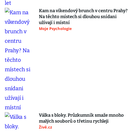
Kam na víkendový brunch v centru Prahy?
Na těchto místech si dlouhou snídani
užívají i místní
Moje Psychologie
Válka s bloky. Průzkumník smaže mnoho
malých souborů o třetinu rychleji
Živě.cz