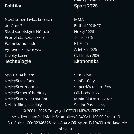
6 lehkých letních salátů
Politika
Sport 2026
Nová superdávka: kdo na ní
MMA
dosáhne?
Fotbal 2026/27
Sjezd sudetských Němců
Hokej 2026
Proč vláda zavádí EET?
Tenis 2026
Padni komu padni
F1 2026
Výpověď z práce vzor
Atletika 2026
Divoký kačer
Cyklistika 2026
Technologie
Ekonomika
SpaceX na burze
Smrt OSVČ
Nejlepší telefony
Spořicí účty
Nejlepší AI zdarma
Superdávka – změny
Nejlepší chytré hodinky
Důchody 2027
Nejlepší VPN – srovnání
Minimální mzda 2027
Netflix filmy a seriály
Senior Pas – slevy
© 2001 - 2026 Copyright
CZECH NEWS CENTER a.s.
se sídlem náměstí Marie Schmolkové 3493/1, 100 00 Praha 10 -
Strašnice, IČO: 02346826, zapsána v OR, sp.zn. B 19490 a dodavatelé
obsahu