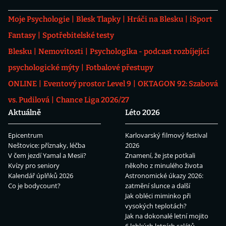
Moje Psychologie
Blesk Tlapky
Hráči na Blesku
iSport
Fantasy
Spotřebitelské testy
Blesku
Nemovitosti
Psychologika - podcast rozbíjející
psychologické mýty
Fotbalové přestupy
ONLINE
Eventový prostor Level 9
OKTAGON 92: Szabová
vs. Pudilová
Chance Liga 2026/27
Aktuálně
Léto 2026
Epicentrum
Karlovarský filmový festival
Neštovice: příznaky, léčba
2026
V čem jezdí Yamal a Mesii?
Znamení, že jste potkali
Kvízy pro seniory
někoho z minulého života
Kalendář úplňků 2026
Astronomické úkazy 2026:
Co je bodycount?
zatmění slunce a další
Jak obléci miminko při
vysokých teplotách?
Jak na dokonalé letní mojito