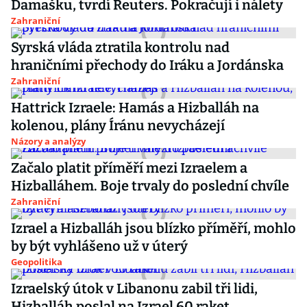
Damašku, tvrdí Reuters. Pokračují i nálety
Zahraniční
Syrská vláda ztratila kontrolu nad
hraničními přechody do Iráku a Jordánska
Zahraniční
Hattrick Izraele: Hamás a Hizballáh na
kolenou, plány Íránu nevycházejí
Názory a analýzy
Začalo platit příměří mezi Izraelem a
Hizballáhem. Boje trvaly do poslední chvíle
Zahraniční
Izrael a Hizballáh jsou blízko příměří, mohlo
by být vyhlášeno už v úterý
Geopolitika
Izraelský útok v Libanonu zabil tři lidi,
Hizballáh poslal na Izrael 60 raket