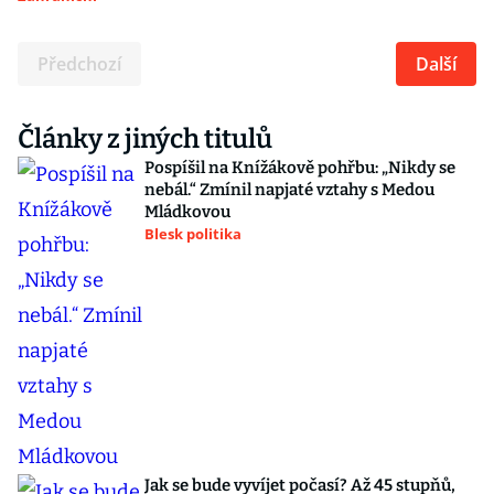
Předchozí
Další
Články z jiných titulů
Pospíšil na Knížákově pohřbu: „Nikdy se
nebál.“ Zmínil napjaté vztahy s Medou
Mládkovou
Blesk politika
Jak se bude vyvíjet počasí? Až 45 stupňů,