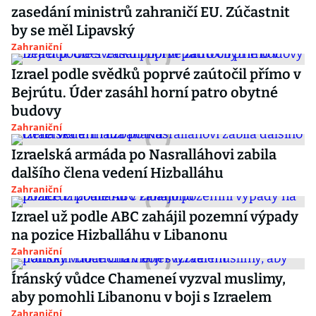
zasedání ministrů zahraničí EU. Zúčastnit
by se měl Lipavský
Zahraniční
Izrael podle svědků poprvé zaútočil přímo v
Bejrútu. Úder zasáhl horní patro obytné
budovy
Zahraniční
Izraelská armáda po Nasralláhovi zabila
dalšího člena vedení Hizballáhu
Zahraniční
Izrael už podle ABC zahájil pozemní výpady
na pozice Hizballáhu v Libanonu
Zahraniční
Íránský vůdce Chameneí vyzval muslimy,
aby pomohli Libanonu v boji s Izraelem
Zahraniční