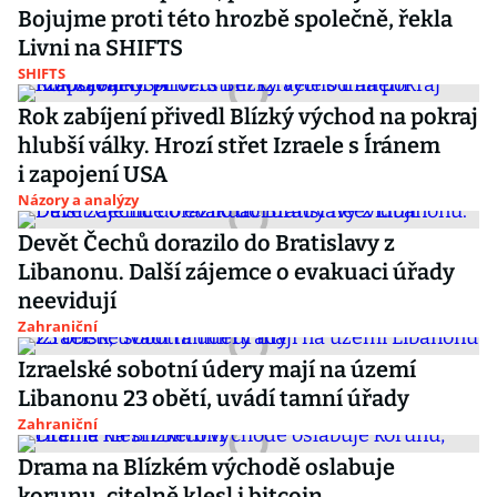
Bojujme proti této hrozbě společně, řekla
Livni na SHIFTS
SHIFTS
Rok zabíjení přivedl Blízký východ na pokraj
hlubší války. Hrozí střet Izraele s Íránem
i zapojení USA
Názory a analýzy
Devět Čechů dorazilo do Bratislavy z
Libanonu. Další zájemce o evakuaci úřady
neevidují
Zahraniční
Izraelské sobotní údery mají na území
Libanonu 23 obětí, uvádí tamní úřady
Zahraniční
Drama na Blízkém východě oslabuje
korunu, citelně klesl i bitcoin