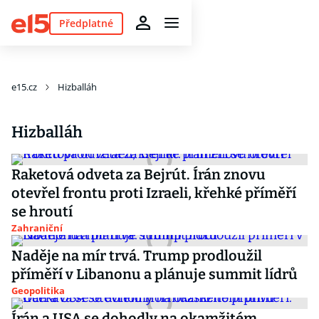
Předplatné
e15.cz
Hizballáh
Hizballáh
Raketová odveta za Bejrút. Írán znovu
otevřel frontu proti Izraeli, křehké příměří
se hroutí
Zahraniční
Naděje na mír trvá. Trump prodloužil
příměří v Libanonu a plánuje summit lídrů
Geopolitika
Írán a USA se dohodly na okamžitém