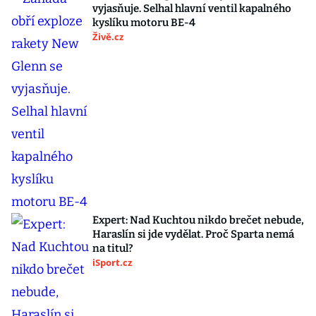
vyjasňuje. Selhal hlavní ventil kapalného
kyslíku motoru BE-4
Živě.cz
Expert: Nad Kuchtou nikdo brečet nebude,
Haraslín si jde vydělat. Proč Sparta nemá
na titul?
iSport.cz