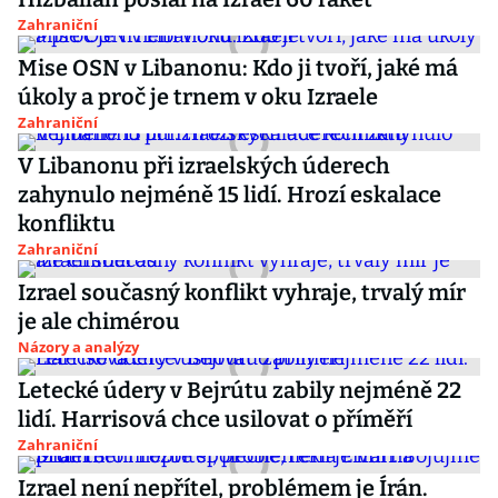
Zahraniční
Mise OSN v Libanonu: Kdo ji tvoří, jaké má
úkoly a proč je trnem v oku Izraele
Zahraniční
V Libanonu při izraelských úderech
zahynulo nejméně 15 lidí. Hrozí eskalace
konfliktu
Zahraniční
Izrael současný konflikt vyhraje, trvalý mír
je ale chimérou
Názory a analýzy
Letecké údery v Bejrútu zabily nejméně 22
lidí. Harrisová chce usilovat o příměří
Zahraniční
Izrael není nepřítel, problémem je Írán.