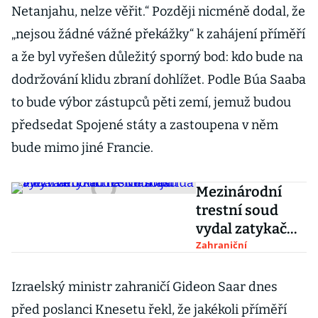
Netanjahu, nelze věřit.“ Později nicméně dodal, že
„nejsou žádné vážné překážky“ k zahájení příměří
a že byl vyřešen důležitý sporný bod: kdo bude na
dodržování klidu zbraní dohlížet. Podle Búa Saaba
to bude výbor zástupců pěti zemí, jemuž budou
předsedat Spojené státy a zastoupena v něm
bude mimo jiné Francie.
Mezinárodní
trestní soud
vydal zatykač
na Netanjahua
Zahraniční
a bývalého
vůdce Hamásu
Izraelský ministr zahraničí Gideon Saar dnes
před poslanci Knesetu řekl, že jakékoli příměří