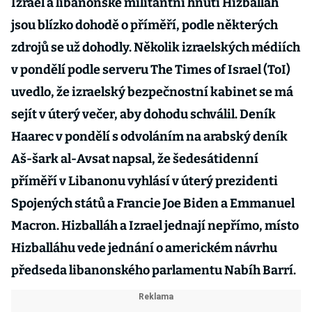
Izrael a libanonské militantní hnutí Hizballáh
jsou blízko dohodě o příměří, podle některých
zdrojů se už dohodly. Několik izraelských médiích
v pondělí podle serveru The Times of Israel (ToI)
uvedlo, že izraelský bezpečnostní kabinet se má
sejít v úterý večer, aby dohodu schválil. Deník
Haarec v pondělí s odvoláním na arabský deník
Aš-šark al-Avsat napsal, že šedesátidenní
příměří v Libanonu vyhlásí v úterý prezidenti
Spojených států a Francie Joe Biden a Emmanuel
Macron. Hizballáh a Izrael jednají nepřímo, místo
Hizballáhu vede jednání o americkém návrhu
předseda libanonského parlamentu Nabíh Barrí.