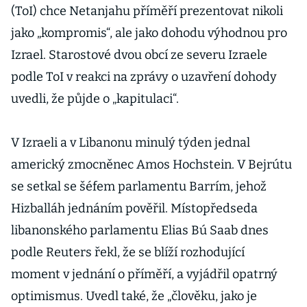
(ToI) chce Netanjahu příměří prezentovat nikoli
jako „kompromis“, ale jako dohodu výhodnou pro
Izrael. Starostové dvou obcí ze severu Izraele
podle ToI v reakci na zprávy o uzavření dohody
uvedli, že půjde o „kapitulaci“.
V Izraeli a v Libanonu minulý týden jednal
americký zmocněnec Amos Hochstein. V Bejrútu
se setkal se šéfem parlamentu Barrím, jehož
Hizballáh jednáním pověřil. Místopředseda
libanonského parlamentu Elias Bú Saab dnes
podle Reuters řekl, že se blíží rozhodující
moment v jednání o příměří, a vyjádřil opatrný
optimismus. Uvedl také, že „člověku, jako je