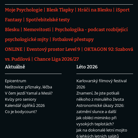
Moje Psychologie
Blesk Tlapky
Hráči na Blesku
iSport
Fantasy
Spotřebitelské testy
Blesku
Nemovitosti
Psychologika - podcast rozbíjející
psychologické mýty
Fotbalové přestupy
ONLINE
Eventový prostor Level 9
OKTAGON 92: Szabová
vs. Pudilová
Chance Liga 2026/27
Aktuálně
Léto 2026
Epicentrum
Karlovarský filmový festival
Neštovice: příznaky, léčba
2026
V čem jezdí Yamal a Mesii?
Znamení, že jste potkali
Kvízy pro seniory
někoho z minulého života
Kalendář úplňků 2026
Astronomické úkazy 2026:
Co je bodycount?
zatmění slunce a další
Jak obléci miminko při
vysokých teplotách?
Jak na dokonalé letní mojito
6 lehkých letních salátů