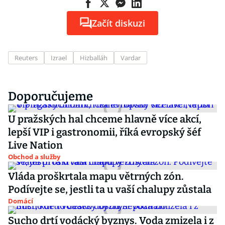
Začít diskuzi
Reuters
Izrael
Hizballáh
Vardar
Doporučujeme
U pražských hal chceme hlavně více akcí,
lepší VIP i gastronomii, říká evropský šéf
Live Nation
Obchod a služby
Vláda proškrtala mapu větrných zón.
Podívejte se, jestli ta u vaší chalupy zůstala
Domácí
Sucho drtí vodácký byznys. Voda zmizela i z