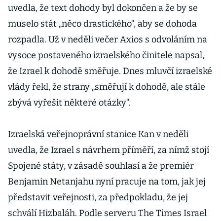
uvedla, že text dohody byl dokončen a že by se
muselo stát „něco drastického“, aby se dohoda
rozpadla. Už v neděli večer Axios s odvoláním na
vysoce postaveného izraelského činitele napsal,
že Izrael k dohodě směřuje. Dnes mluvčí izraelské
vlády řekl, že strany „směřují k dohodě, ale stále
zbývá vyřešit některé otázky“.
Izraelská veřejnoprávní stanice Kan v neděli
uvedla, že Izrael s návrhem příměří, za nímž stojí
Spojené státy, v zásadě souhlasí a že premiér
Benjamin Netanjahu nyní pracuje na tom, jak jej
představit veřejnosti, za předpokladu, že jej
schválí Hizbaláh. Podle serveru The Times Israel