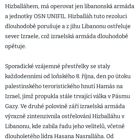
Hizballáhem, má operovat jen libanonská armáda
a jednotky OSN UNIFIL. Hizballáh tuto rezoluci
dlouhodobě porušuje a z jihu Libanonu ostřeluje
sever Izraele, což izraelská armáda dlouhodobě
opětuje.
Sporadické vzájemné přestřelky se staly
každodenními od loňského 8. října, den po útoku
palestinského teroristického hnutí Hamás na
Izrael, jímž propukla stále trvající válka v Pásmu
Gazy. Ve druhé polovině září izraelská armáda
výrazně zintenzivnila ostřelování Hizballáhu v
Libanonu, kde zabila řadu jeho velitelů, včetně
dlouholetého lídra Hasana Nasralláha. Od