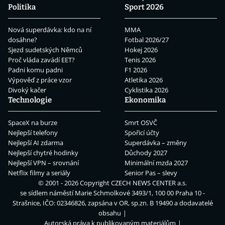
Politika
Sport 2026
Nová superdávka: kdo na ní
MMA
dosáhne?
Fotbal 2026/27
Sjezd sudetských Němců
Hokej 2026
Proč vláda zavádí EET?
Tenis 2026
Padni komu padni
F1 2026
Výpověď z práce vzor
Atletika 2026
Divoký kačer
Cyklistika 2026
Technologie
Ekonomika
SpaceX na burze
Smrt OSVČ
Nejlepší telefony
Spořicí účty
Nejlepší AI zdarma
Superdávka – změny
Nejlepší chytré hodinky
Důchody 2027
Nejlepší VPN – srovnání
Minimální mzda 2027
Netflix filmy a seriály
Senior Pas – slevy
© 2001 - 2026 Copyright
CZECH NEWS CENTER a.s.
se sídlem náměstí Marie Schmolkové 3493/1, 100 00 Praha 10 -
Strašnice, IČO: 02346826, zapsána v OR, sp.zn. B 19490 a dodavatelé
obsahu
Autorská práva k publikovaným materiálům