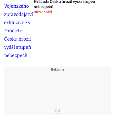
Hráčích: Česku hrozil vyšší stupeň
nebezpečí!
Blesk hráči