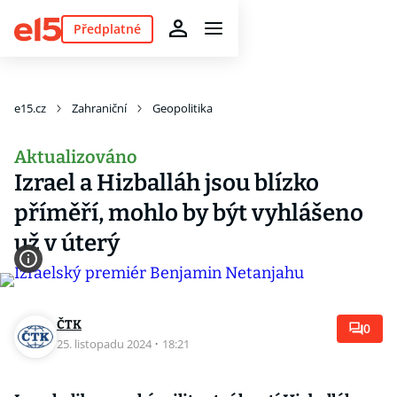
Předplatné
e15.cz
Zahraniční
Geopolitika
Aktualizováno
Izrael a Hizballáh jsou blízko
příměří, mohlo by být vyhlášeno
už v úterý
ČTK
0
25. listopadu 2024
·
18:21