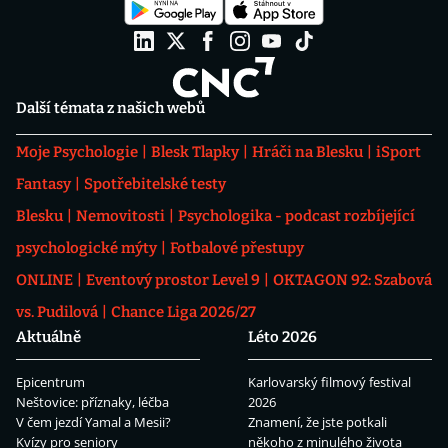
Další témata z našich webů
Moje Psychologie
Blesk Tlapky
Hráči na Blesku
iSport
Fantasy
Spotřebitelské testy
Blesku
Nemovitosti
Psychologika - podcast rozbíjející
psychologické mýty
Fotbalové přestupy
ONLINE
Eventový prostor Level 9
OKTAGON 92: Szabová
vs. Pudilová
Chance Liga 2026/27
Aktuálně
Léto 2026
Epicentrum
Karlovarský filmový festival
Neštovice: příznaky, léčba
2026
V čem jezdí Yamal a Mesii?
Znamení, že jste potkali
Kvízy pro seniory
někoho z minulého života