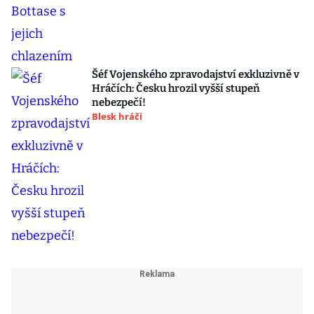
Šéf Vojenského zpravodajství exkluzivně v
Hráčích: Česku hrozil vyšší stupeň
nebezpečí!
Blesk hráči