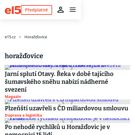
Předplatné
e15.cz
Horažďovice
horažďovice
Jarní splutí Otavy. Řeka v době tajícího
šumavského sněhu nabízí nádherné
svezení
Magazín
Plzeňští uzavřeli s ČD miliardovou smlouvu
Doprava a logistika
Po nehodě rychlíků u Horažďovic je v
nemocnici 15 lidí