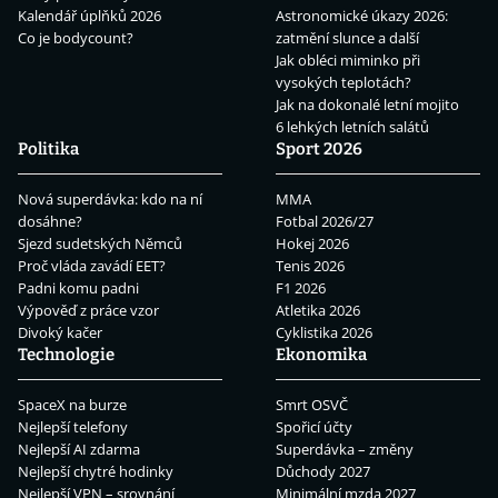
Kalendář úplňků 2026
Astronomické úkazy 2026:
Co je bodycount?
zatmění slunce a další
Jak obléci miminko při
vysokých teplotách?
Jak na dokonalé letní mojito
6 lehkých letních salátů
Politika
Sport 2026
Nová superdávka: kdo na ní
MMA
dosáhne?
Fotbal 2026/27
Sjezd sudetských Němců
Hokej 2026
Proč vláda zavádí EET?
Tenis 2026
Padni komu padni
F1 2026
Výpověď z práce vzor
Atletika 2026
Divoký kačer
Cyklistika 2026
Technologie
Ekonomika
SpaceX na burze
Smrt OSVČ
Nejlepší telefony
Spořicí účty
Nejlepší AI zdarma
Superdávka – změny
Nejlepší chytré hodinky
Důchody 2027
Nejlepší VPN – srovnání
Minimální mzda 2027