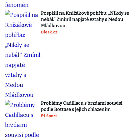
Pospíšil na Knížákově pohřbu: „Nikdy se
nebál.“ Zmínil napjaté vztahy s Medou
Mládkovou
Blesk.cz
Problémy Cadillacu s brzdami souvisí
podle Bottase s jejich chlazením
F1 Sport