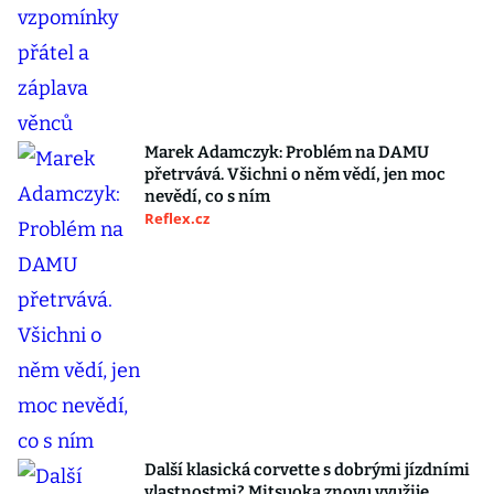
Marek Adamczyk: Problém na DAMU
přetrvává. Všichni o něm vědí, jen moc
nevědí, co s ním
Reflex.cz
Další klasická corvette s dobrými jízdními
vlastnostmi? Mitsuoka znovu využije