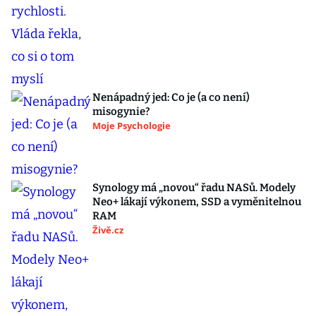
Nenápadný jed: Co je (a co není)
misogynie?
Moje Psychologie
Synology má „novou“ řadu NASů. Modely
Neo+ lákají výkonem, SSD a vyměnitelnou
RAM
Živě.cz