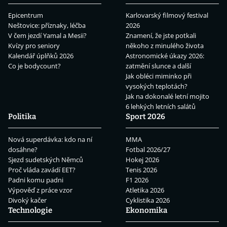
Epicentrum
Karlovarský filmový festival
Neštovice: příznaky, léčba
2026
V čem jezdí Yamal a Mesii?
Znamení, že jste potkali
Kvízy pro seniory
někoho z minulého života
Kalendář úplňků 2026
Astronomické úkazy 2026:
Co je bodycount?
zatmění slunce a další
Jak obléci miminko při
vysokých teplotách?
Jak na dokonalé letní mojito
6 lehkých letních salátů
Politika
Sport 2026
Nová superdávka: kdo na ní
MMA
dosáhne?
Fotbal 2026/27
Sjezd sudetských Němců
Hokej 2026
Proč vláda zavádí EET?
Tenis 2026
Padni komu padni
F1 2026
Výpověď z práce vzor
Atletika 2026
Divoký kačer
Cyklistika 2026
Technologie
Ekonomika