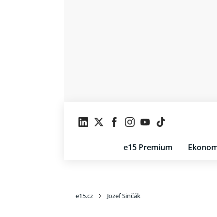
e15 Premium
Ekonom
e15.cz
Jozef Sinčák