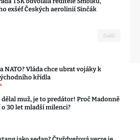
rada TSK odvolala ředitele Smolku,
ho exšéf Českých aerolinií Sinčák
Další
ta NATO? Vláda chce ubrat vojáky k
ýchodního křídla
a
 dělal muž, je to predátor! Proč Madonně
 o 30 let mladší milenci?
tang jako sedan? Čtyřdveřová verze je