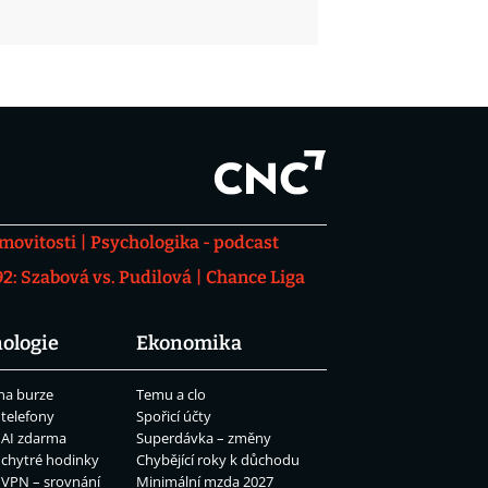
movitosti
Psychologika - podcast
: Szabová vs. Pudilová
Chance Liga
ologie
Ekonomika
na burze
Temu a clo
 telefony
Spořicí účty
 AI zdarma
Superdávka – změny
 chytré hodinky
Chybějící roky k důchodu
 VPN – srovnání
Minimální mzda 2027