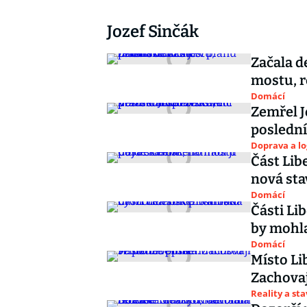
Jozef Sinčák
Začala d
mostu, r
Domácí
Zemřel J
poslední
Doprava a lo
Část Lib
nová st
Domácí
Části Li
by mohla
Domácí
Místo Li
Zachovaj
Reality a st