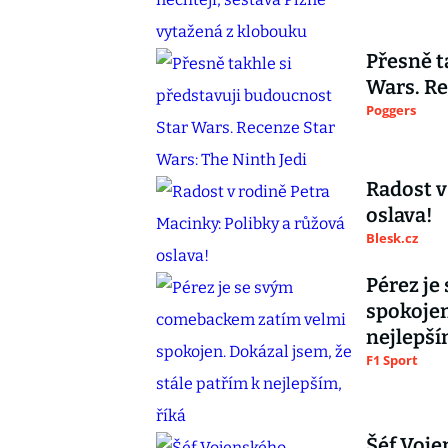
Přesně t
Wars. Re
Poggers
Radost v
oslava!
Blesk.cz
Pérez je
spokojen
nejlepší
F1 Sport
Šéf Voje