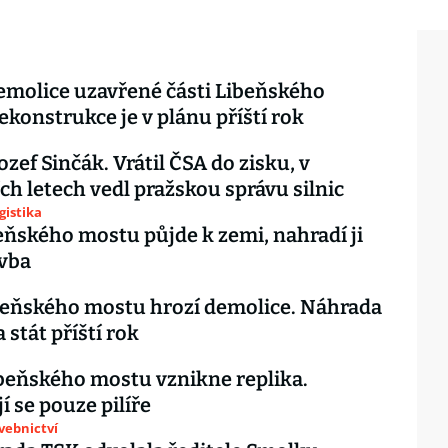
emolice uzavřené části Libeňského
ekonstrukce je v plánu příští rok
ozef Sinčák. Vrátil ČSA do zisku, v
ch letech vedl pražskou správu silnic
gistika
eňského mostu půjde k zemi, nahradí ji
avba
beňského mostu hrozí demolice. Náhrada
 stát příští rok
beňského mostu vznikne replika.
í se pouze pilíře
avebnictví