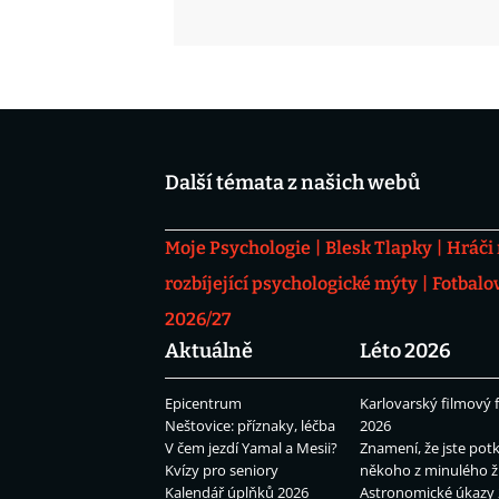
Další témata z našich webů
Moje Psychologie
Blesk Tlapky
Hráči
rozbíjející psychologické mýty
Fotbalo
2026/27
Aktuálně
Léto 2026
Epicentrum
Karlovarský filmový f
Neštovice: příznaky, léčba
2026
V čem jezdí Yamal a Mesii?
Znamení, že jste potk
Kvízy pro seniory
někoho z minulého ž
Kalendář úplňků 2026
Astronomické úkazy 