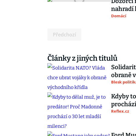
Dozorčí 
nahradí 
Domácí
Předchozí
Články z jiných titulů
Solidari
obraně v
Blesk politik
Kdyby to
prochází
Reflex.cz
Ford Mus