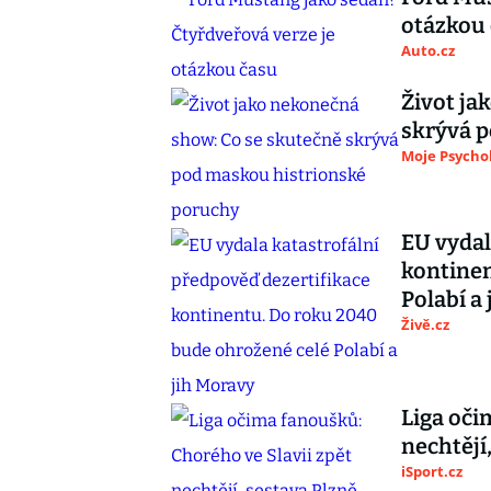
otázkou
Auto.cz
Život ja
skrývá 
Moje Psycho
EU vydal
kontinen
Polabí a
Živě.cz
Liga oči
nechtějí
iSport.cz