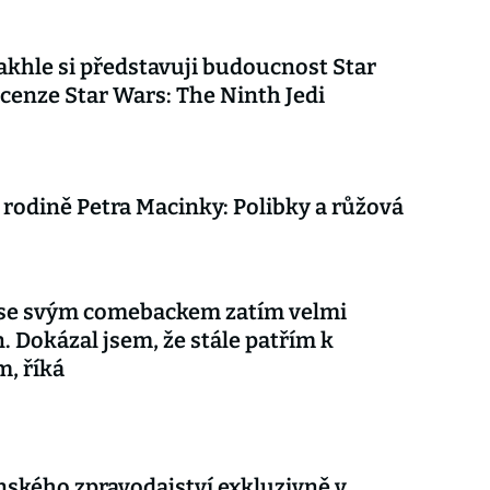
akhle si představuji budoucnost Star
cenze Star Wars: The Ninth Jedi
 rodině Petra Macinky: Polibky a růžová
 se svým comebackem zatím velmi
. Dokázal jsem, že stále patřím k
m, říká
nského zpravodajství exkluzivně v