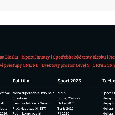
 na Blesku
iSport Fantasy
Spotřebitelské testy Blesku
Ne
vé přestupy ONLINE
Eventový prostor Level 9
OKTAGON 92
Politika
Sport 2026
Techn
estival
Nová superdávka: kdo na ní
MMA
SpaceX 
dosáhne?
Fotbal 2026/27
Nejlepší
ali
Sjezd sudetských Němců
Hokej 2026
Nejlepší
ivota
Proč vláda zavádí EET?
Tenis 2026
Nejlepší
2026:
Padni komu padni
F1 2026
Nejlepší