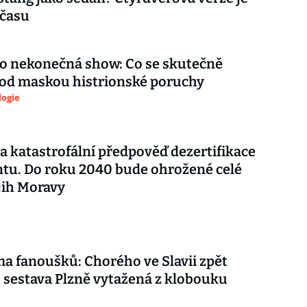
 času
ko nekonečná show: Co se skutečně
pod maskou histrionské poruchy
logie
a katastrofální předpověď dezertifikace
tu. Do roku 2040 bude ohrožené celé
 jih Moravy
ma fanoušků: Chorého ve Slavii zpět
, sestava Plzně vytažená z klobouku