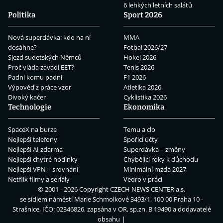
6 lehkých letních salátů
Politika
Sport 2026
Nová superdávka: kdo na ní
MMA
dosáhne?
Fotbal 2026/27
Sjezd sudetských Němců
Hokej 2026
Proč vláda zavádí EET?
Tenis 2026
Padni komu padni
F1 2026
Výpověď z práce vzor
Atletika 2026
Divoký kačer
Cyklistika 2026
Technologie
Ekonomika
SpaceX na burze
Temu a clo
Nejlepší telefony
Spořicí účty
Nejlepší AI zdarma
Superdávka – změny
Nejlepší chytré hodinky
Chybějící roky k důchodu
Nejlepší VPN – srovnání
Minimální mzda 2027
Netflix filmy a seriály
Vedro v práci
© 2001 - 2026 Copyright
CZECH NEWS CENTER a.s.
se sídlem náměstí Marie Schmolkové 3493/1, 100 00 Praha 10 -
Strašnice, IČO: 02346826, zapsána v OR, sp.zn. B 19490 a dodavatelé
obsahu