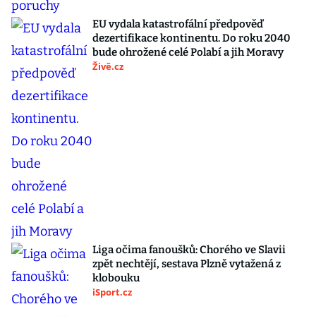
EU vydala katastrofální předpověď
dezertifikace kontinentu. Do roku 2040
bude ohrožené celé Polabí a jih Moravy
Živě.cz
Liga očima fanoušků: Chorého ve Slavii
zpět nechtějí, sestava Plzně vytažená z
klobouku
iSport.cz