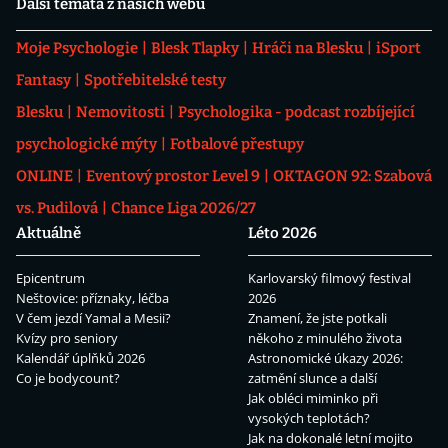
Další témata z našich webů
Moje Psychologie
Blesk Tlapky
Hráči na Blesku
iSport
Fantasy
Spotřebitelské testy
Blesku
Nemovitosti
Psychologika - podcast rozbíjející
psychologické mýty
Fotbalové přestupy
ONLINE
Eventový prostor Level 9
OKTAGON 92: Szabová
vs. Pudilová
Chance Liga 2026/27
Aktuálně
Léto 2026
Epicentrum
Karlovarský filmový festival
Neštovice: příznaky, léčba
2026
V čem jezdí Yamal a Mesii?
Znamení, že jste potkali
Kvízy pro seniory
někoho z minulého života
Kalendář úplňků 2026
Astronomické úkazy 2026:
Co je bodycount?
zatmění slunce a další
Jak obléci miminko při
vysokých teplotách?
Jak na dokonalé letní mojito