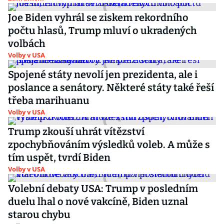
Joe Biden vyhrál se ziskem rekordního
počtu hlasů, Trump mluví o ukradených
volbách
Volby v USA
Spojené státy nevolí jen prezidenta, ale i
poslance a senátory. Některé státy také řeší
třeba marihuanu
Volby v USA
Trump zkouší uhrát vítězství
zpochybňováním výsledků voleb. A může s
tím uspět, tvrdí Biden
Volby v USA
Volební debaty USA: Trump v posledním
duelu lhal o nové vakcíně, Biden uznal
starou chybu