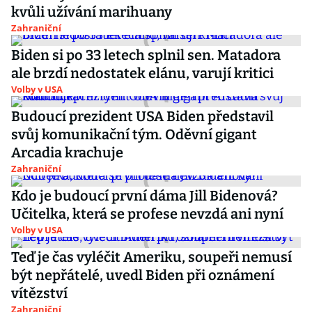
kvůli užívání marihuany
Zahraniční
Biden si po 33 letech splnil sen. Matadora
ale brzdí nedostatek elánu, varují kritici
Volby v USA
Budoucí prezident USA Biden představil
svůj komunikační tým. Oděvní gigant
Arcadia krachuje
Zahraniční
Kdo je budoucí první dáma Jill Bidenová?
Učitelka, která se profese nevzdá ani nyní
Volby v USA
Teď je čas vyléčit Ameriku, soupeři nemusí
být nepřátelé, uvedl Biden při oznámení
vítězství
Zahraniční