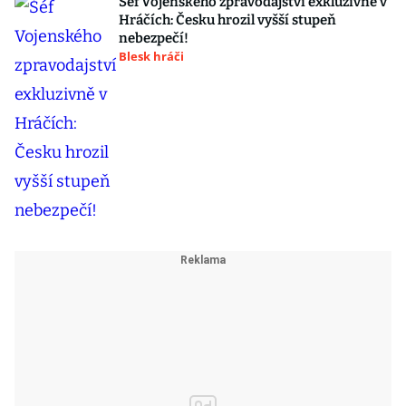
Šéf Vojenského zpravodajství exkluzivně v
Hráčích: Česku hrozil vyšší stupeň
nebezpečí!
Blesk hráči