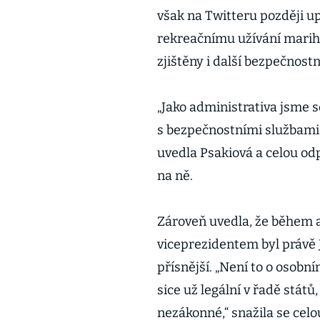
však na Twitteru později upř
rekreačnímu užívání marihua
zjištěny i další bezpečnost
„Jako administrativa jsme s
s bezpečnostními službami, 
uvedla Psakiová a celou odp
na ně.
Zároveň uvedla, že během 
viceprezidentem byl právě
přísnější. „Není to o osobn
sice už legální v řadě států,
nezákonné,“ snažila se celou