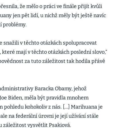
esnila, že mělo o práci ve finále přijít kvůli
ny jen pět lidí, u nichž měly být ještě navíc
ní problémy.
e snažili v těchto otázkách spolupracovat
které mají v těchto otázkách poslední slovo,“
ovědnost za tuto záležitost tak hodila přávě
administrativy Baracka Obamy, jehož
 Joe Biden, měla být pravidla mnohem
ím pohledu kohokoliv z nás. […] Marihuana je
 ale na federální úrovni je její užívání stále
 záležitost vysvětlit Psakiová.