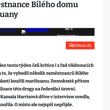
ěstnance Bílého domu
huany
5
Fotogalerie
Diskuze (
0
)
n tento týden čelí kritice i z řad vládnoucích
za to, že vyhodil několik zaměstnanců Bílého
ulosti kouřili marihuanu. Demokraté přitom
izace této drogy na federální úrovni.
Kamala Harrisová dříve v interview uvedla,
uřila. O místo ale nejspíš nepřijde.