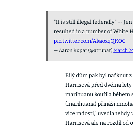
"It is still illegal federally" --
resulted in a number of White Ho
pic.twitter.com/AkaoxqQKOC
— Aaron Rupar (@atrupar)
March 24
Bílý dům pak byl nařknut z 
Harrisová před dvěma lety 
marihuanu kouřila během st
(marihuana) přináší mnoha
více radosti,“ uvedla tehdy
Harrisová ale na rozdíl od