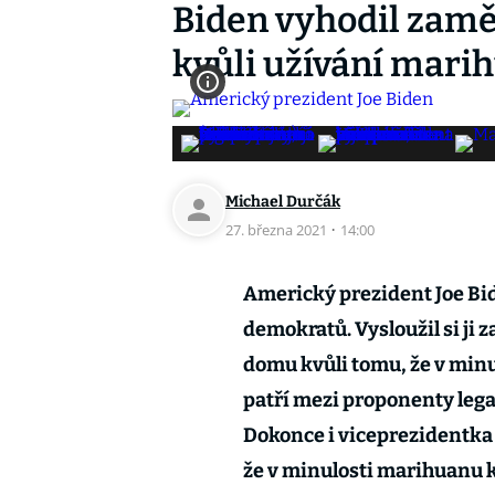
Biden vyhodil zam
kvůli užívání mari
Michael Durčák
27. března 2021
·
14:00
Americký prezident Joe Bide
demokratů. Vysloužil si ji 
domu kvůli tomu, že v min
patří mezi proponenty legal
Dokonce i viceprezidentka 
že v minulosti marihuanu ko