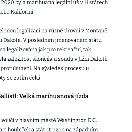
 2020 byla marihuana legální už v 11 státech
bo Kalifornii.
 zelenou legalizaci na různé úrovni v Montaně,
žní Dakotě. V posledním jmenovaném státu
 legalizována jak pro rekreační, tak
lá záležitost skončila u soudu v Jižní Dakotě
va protiústavní. Na výsledek procesu u
ty se zatím čeká.
allistl: Velká marihuanová jízda
voliči v hlavním městě Washington D.C.
izaci houbiček a stát Oregon na západním