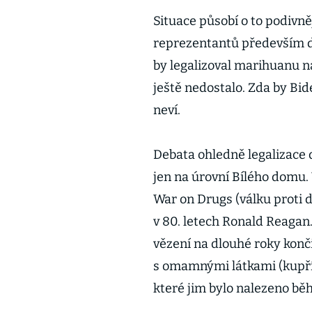
Situace působí o to podivně
reprezentantů především d
by legalizoval marihuanu na
ještě nedostalo. Zda by Bide
neví.
Debata ohledně legalizace 
jen na úrovní Bílého domu. 
War on Drugs (válku proti d
v 80. letech Ronald Reagan
vězení na dlouhé roky konč
s omamnými látkami (kupří
které jim bylo nalezeno bě