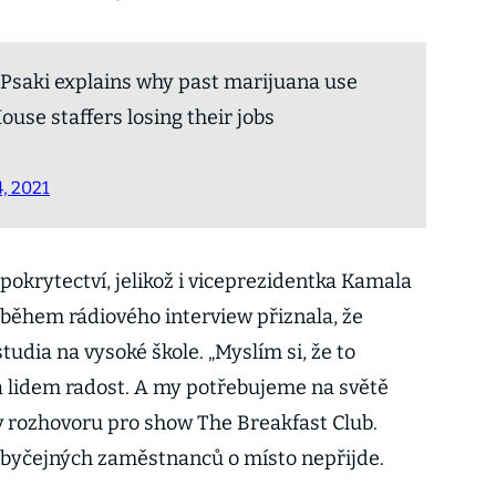
 Jen Psaki explains why past marijuana use
use staffers losing their jobs
, 2021
pokrytectví, jelikož i viceprezidentka Kamala
během rádiového interview přiznala, že
udia na vysoké škole. „Myslím si, že to
 lidem radost. A my potřebujeme na světě
 v rozhovoru pro show The Breakfast Club.
 obyčejných zaměstnanců o místo nepřijde.