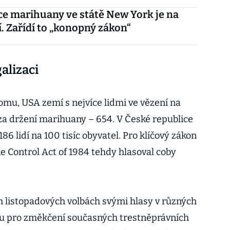
ce marihuany ve státě New York je na
. Zařídí to „konopný zákon“
alizaci
tomu, USA zemí s nejvíce lidmi ve vězení na
 za držení marihuany – 654. V České republice
86 lidí na 100 tisíc obyvatel. Pro klíčový zákon
 Control Act of 1984 tehdy hlasoval coby
ch listopadových volbách svými hlasy v různých
sou pro změkčení současných trestněprávních