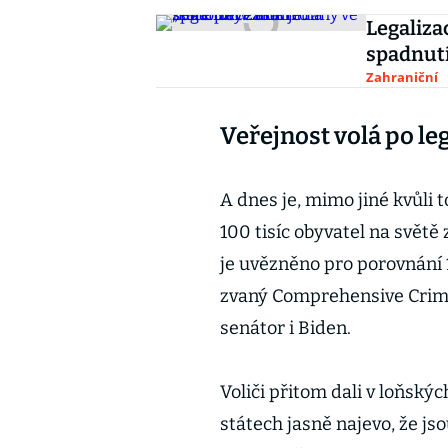
Legaliza
spadnutí
Zahraniční
Veřejnost volá po leg
A dnes je, mimo jiné kvůli 
100 tisíc obyvatel na světě
je uvězněno pro porovnání 1
zvaný Comprehensive Crime
senátor i Biden.
Voliči přitom dali v loňský
státech jasně najevo, že j