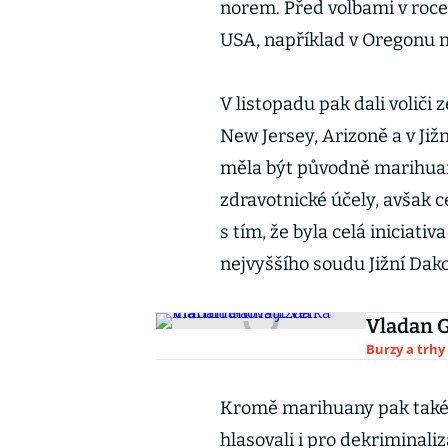
norem. Před volbami v roce
USA, například v Oregonu ne
V listopadu pak dali voliči
New Jersey, Arizoně a v Ji
měla být původně marihuana
zdravotnické účely, avšak ce
s tím, že byla celá iniciati
nejvyššího soudu Jižní Dako
Vladan G
Burzy a trhy
Kromě marihuany pak také 
hlasovali i pro dekriminal