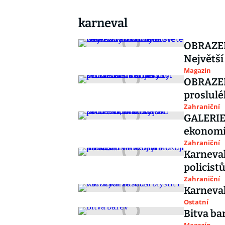
karneval
OBRAZEM:
Největší 
Magazín
OBRAZEM:
proslulé
Zahraniční
GALERIE:
ekonom
Zahraniční
Karneval
policist
Zahraniční
Karneval
Ostatní
Bitva ba