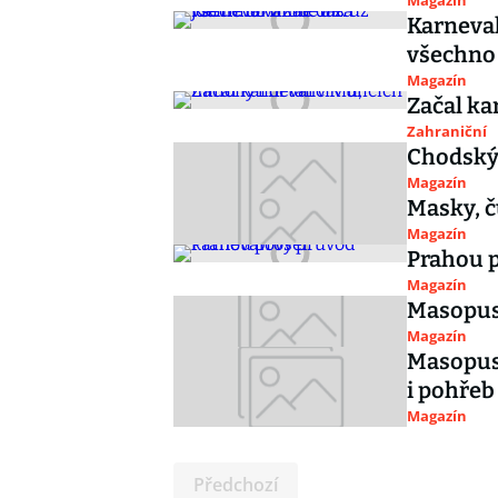
Magazín
Karneval
všechno 
Magazín
Začal kar
Zahraniční
Chodský 
Magazín
Masky, č
Magazín
Prahou p
Magazín
Masopus
Magazín
Masopust
i pohřeb
Magazín
Předchozí