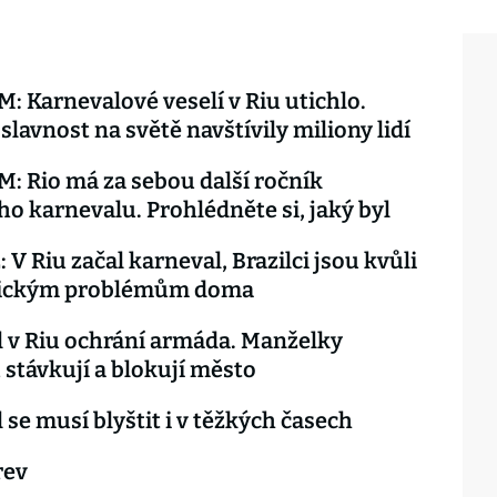
 Karnevalové veselí v Riu utichlo.
slavnost na světě navštívily miliony lidí
 Rio má za sebou další ročník
ho karnevalu. Prohlédněte si, jaký byl
 V Riu začal karneval, Brazilci jsou kvůli
ickým problémům doma
 v Riu ochrání armáda. Manželky
ů stávkují a blokují město
 se musí blyštit i v těžkých časech
rev