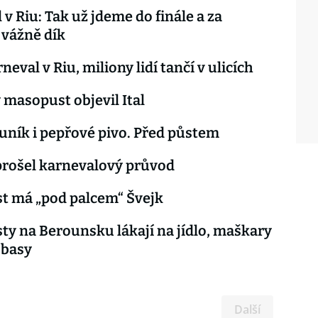
 v Riu: Tak už jdeme do finále a za
vážně dík
neval v Riu, miliony lidí tančí v ulicích
masopust objevil Ital
uník i pepřové pivo. Před půstem
rošel karnevalový průvod
t má „pod palcem“ Švejk
y na Berounsku lákají na jídlo, maškary
 basy
Další