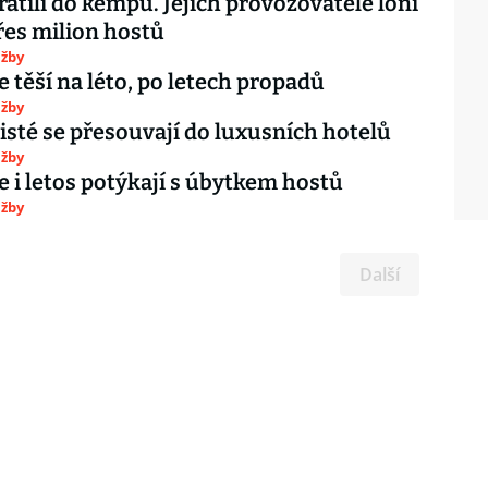
vrátili do kempů. Jejich provozovatelé loni
přes milion hostů
užby
 těší na léto, po letech propadů
užby
risté se přesouvají do luxusních hotelů
užby
 i letos potýkají s úbytkem hostů
užby
Další