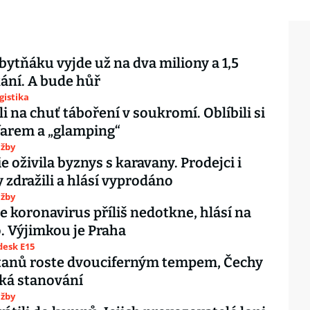
ytňáku vyjde už na dva miliony a 1,5
ání. A bude hůř
gistika
li na chuť táboření v soukromí. Oblíbili si
farem a „glamping“
užby
 oživila byznys s karavany. Prodejci i
 zdražili a hlásí vyprodáno
užby
 koronavirus příliš nedotkne, hlásí na
o. Výjimkou je Praha
esk E15
stanů roste dvouciferným tempem, Čechy
ká stanování
užby