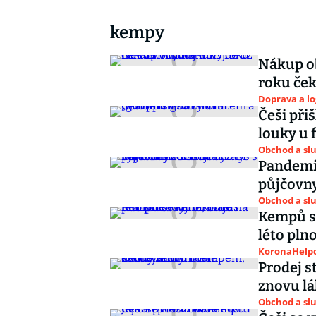
kempy
Nákup ob
roku ček
Doprava a lo
Češi přiš
louky u 
Obchod a sl
Pandemie
půjčovny
Obchod a sl
Kempů se
léto pln
KoronaHelpd
Prodej 
znovu lá
Obchod a sl