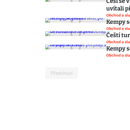
Češi se 
uvítali 
Obchod a sl
Kempy se
Obchod a sl
Čeští tu
Obchod a sl
Kempy se
Obchod a sl
Předchozí