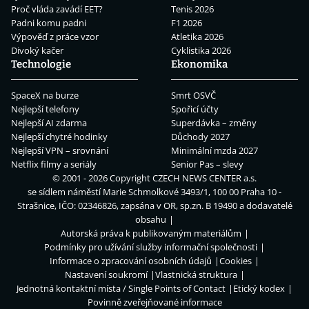
Proč vláda zavádí EET?
Tenis 2026
Padni komu padni
F1 2026
Výpověď z práce vzor
Atletika 2026
Divoký kačer
Cyklistika 2026
Technologie
Ekonomika
SpaceX na burze
Smrt OSVČ
Nejlepší telefony
Spořicí účty
Nejlepší AI zdarma
Superdávka – změny
Nejlepší chytré hodinky
Důchody 2027
Nejlepší VPN – srovnání
Minimální mzda 2027
Netflix filmy a seriály
Senior Pas – slevy
© 2001 - 2026 Copyright
CZECH NEWS CENTER a.s.
se sídlem náměstí Marie Schmolkové 3493/1, 100 00 Praha 10 -
Strašnice, IČO: 02346826, zapsána v OR, sp.zn. B 19490 a dodavatelé
obsahu
Autorská práva k publikovaným materiálům
Podmínky pro užívání služby informační společnosti
Informace o zpracování osobních údajů
Cookies
Nastavení soukromí
Vlastnická struktura
Jednotná kontaktní místa / Single Points of Contact
Etický kodex
Povinně zveřejňované informace