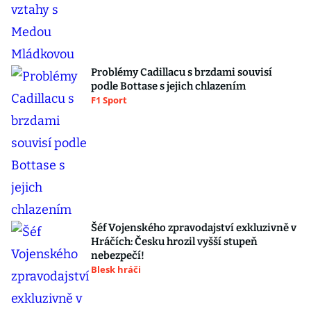
Problémy Cadillacu s brzdami souvisí
podle Bottase s jejich chlazením
F1 Sport
Šéf Vojenského zpravodajství exkluzivně v
Hráčích: Česku hrozil vyšší stupeň
nebezpečí!
Blesk hráči