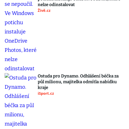
nelze odinstalovat
Živě.cz
Ostuda pro Dynamo. Odhlášení béčka za
půl milionu, majitelka odmítla nabídku
kraje
iSport.cz