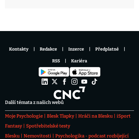
Kontakty
Redakce
Inzerce
Předplatné
RSS
Kariéra
Další témata z našich webů
Moje Psychologie
Blesk Tlapky
Hráči na Blesku
iSport
Fantasy
Spotřebitelské testy
Blesku
Nemovitosti
Psychologika - podcast rozbíjející