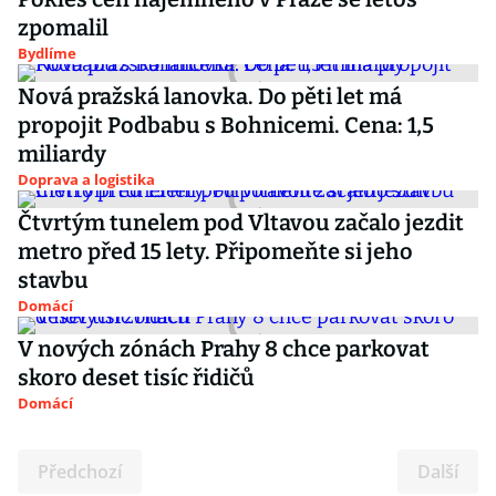
zpomalil
Bydlíme
Nová pražská lanovka. Do pěti let má
propojit Podbabu s Bohnicemi. Cena: 1,5
miliardy
Doprava a logistika
Čtvrtým tunelem pod Vltavou začalo jezdit
metro před 15 lety. Připomeňte si jeho
stavbu
Domácí
V nových zónách Prahy 8 chce parkovat
skoro deset tisíc řidičů
Domácí
Předchozí
Další