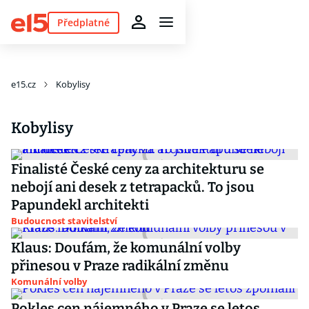
Předplatné
e15.cz
Kobylisy
Kobylisy
Finalisté České ceny za architekturu se
nebojí ani desek z tetrapacků. To jsou
Papundekl architekti
Budoucnost stavitelství
Klaus: Doufám, že komunální volby
přinesou v Praze radikální změnu
Komunální volby
Pokles cen nájemného v Praze se letos