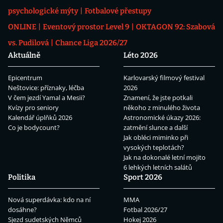
psychologické mýty
Fotbalové přestupy
ONLINE
Eventový prostor Level 9
OKTAGON 92: Szabová
vs. Pudilová
Chance Liga 2026/27
Aktuálně
Léto 2026
Epicentrum
Karlovarský filmový festival
Neštovice: příznaky, léčba
2026
V čem jezdí Yamal a Mesii?
Znamení, že jste potkali
Kvízy pro seniory
někoho z minulého života
Kalendář úplňků 2026
Astronomické úkazy 2026:
Co je bodycount?
zatmění slunce a další
Jak obléci miminko při
vysokých teplotách?
Jak na dokonalé letní mojito
6 lehkých letních salátů
Politika
Sport 2026
Nová superdávka: kdo na ní
MMA
dosáhne?
Fotbal 2026/27
Sjezd sudetských Němců
Hokej 2026