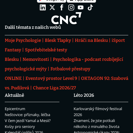
Další témata z našich webů
Moje Psychologie
Blesk Tlapky
Hráči na Blesku
iSport
Fantasy
Spotřebitelské testy
Blesku
Nemovitosti
Psychologika - podcast rozbíjející
psychologické mýty
Fotbalové přestupy
ONLINE
Eventový prostor Level 9
OKTAGON 92: Szabová
vs. Pudilová
Chance Liga 2026/27
Aktuálně
Léto 2026
Epicentrum
Karlovarský filmový festival
Neštovice: příznaky, léčba
2026
V čem jezdí Yamal a Mesii?
Znamení, že jste potkali
Kvízy pro seniory
někoho z minulého života
Kalendář úplňků 2026
Astronomické úkazy 2026: