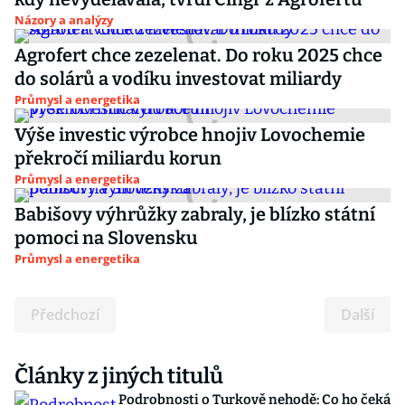
Názory a analýzy
Agrofert chce zezelenat. Do roku 2025 chce
do solárů a vodíku investovat miliardy
Průmysl a energetika
Výše investic výrobce hnojiv Lovochemie
překročí miliardu korun
Průmysl a energetika
Babišovy výhrůžky zabraly, je blízko státní
pomoci na Slovensku
Průmysl a energetika
Předchozí
Další
Články z jiných titulů
Podrobnosti o Turkově nehodě: Co ho čeká