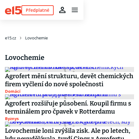
Předplatné
e15.cz
Lovochemie
Lovochemie
Agrofert mění strukturu, devět chemických
firem vyčlení do nové společnosti
Domácí
Agrofert rozšiřuje působení. Koupil firmu s
terminálem pro čpavek v Rotterdamu
Byznys
Lovochemie loni zvýšila zisk. Ale po letech,
kdy nevydělávala, tvrdí Cingr z Agrofertu