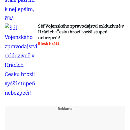
Šéf Vojenského zpravodajství exkluzivně v
Hráčích: Česku hrozil vyšší stupeň
nebezpečí!
Blesk hráči