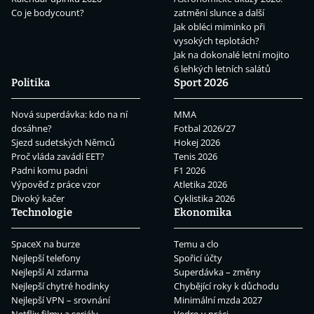
Co je bodycount?
zatmění slunce a další
Jak obléci miminko při
vysokých teplotách?
Jak na dokonalé letní mojito
6 lehkých letních salátů
Politika
Sport 2026
Nová superdávka: kdo na ní
MMA
dosáhne?
Fotbal 2026/27
Sjezd sudetských Němců
Hokej 2026
Proč vláda zavádí EET?
Tenis 2026
Padni komu padni
F1 2026
Výpověď z práce vzor
Atletika 2026
Divoký kačer
Cyklistika 2026
Technologie
Ekonomika
SpaceX na burze
Temu a clo
Nejlepší telefony
Spořicí účty
Nejlepší AI zdarma
Superdávka – změny
Nejlepší chytré hodinky
Chybějící roky k důchodu
Nejlepší VPN – srovnání
Minimální mzda 2027