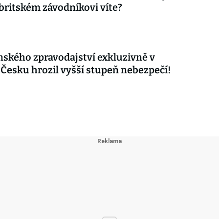
britském závodníkovi víte?
nského zpravodajství exkluzivně v
 Česku hrozil vyšší stupeň nebezpečí!