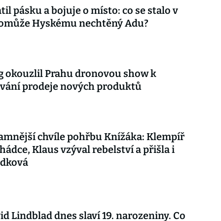
til pásku a bojuje o místo: co se stalo v
 pomůže Hyskému nechtěný Adu?
 okouzlil Prahu dronovou show k
vání prodeje nových produktů
mnější chvíle pohřbu Knížáka: Klempíř
hádce, Klaus vzýval rebelství a přišla i
udková
vid Lindblad dnes slaví 19. narozeniny. Co