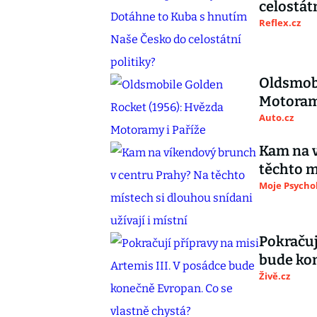
celostátn
Reflex.cz
Oldsmobi
Motoramy
Auto.cz
Kam na v
těchto m
Moje Psycho
Pokračuj
bude kon
Živě.cz