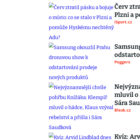
Červ ztra
Plzni a
iSport.cz
Samsung
odstarto
Poggers
Nejvýzna
mluvil o 
Sára Sa
Blesk.cz
Kvíz: Ar