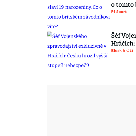
o tomto 
F1 Sport
Šéf Voje
Hráčích:
Blesk hráči