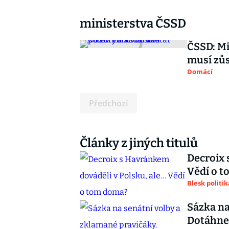
ministerstva ČSSD
ČSSD: Mi
musí zůs
Domácí
Předchozí
Články z jiných titulů
Decroix 
Vědí o 
Blesk politik
Sázka na
Dotáhne