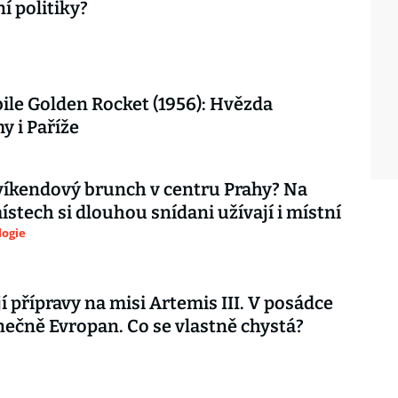
í politiky?
le Golden Rocket (1956): Hvězda
 i Paříže
íkendový brunch v centru Prahy? Na
ístech si dlouhou snídani užívají i místní
logie
í přípravy na misi Artemis III. V posádce
ečně Evropan. Co se vlastně chystá?