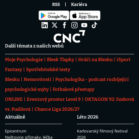
RSS
Kariéra
Další témata z našich webů
Moje Psychologie
Blesk Tlapky
Hráči na Blesku
iSport
Fantasy
Spotřebitelské testy
Blesku
Nemovitosti
Psychologika - podcast rozbíjející
psychologické mýty
Fotbalové přestupy
ONLINE
Eventový prostor Level 9
OKTAGON 92: Szabová
vs. Pudilová
Chance Liga 2026/27
Aktuálně
Léto 2026
Epicentrum
Karlovarský filmový festival
Neštovice: příznaky, léčba
2026