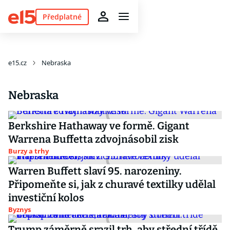
Předplatné
e15.cz
Nebraska
Nebraska
Berkshire Hathaway ve formě. Gigant
Warrena Buffetta zdvojnásobil zisk
Burzy a trhy
Warren Buffett slaví 95. narozeniny.
Připomeňte si, jak z churavé textilky udělal
investiční kolos
Byznys
Trump záměrně srazil trh, aby střední třídě