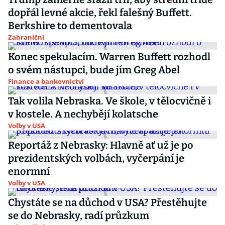
dopřál levné akcie, řekl falešný Buffett.
Berkshire to dementovala
Zahraniční
Konec spekulacím. Warren Buffett rozhodl
o svém nástupci, bude jím Greg Abel
Finance a bankovnictví
Tak volila Nebraska. Ve škole, v tělocvičně i
v kostele. A nechybějí kolatsche
Volby v USA
Reportáž z Nebrasky: Hlavně ať už je po
prezidentských volbách, vyčerpání je
enormní
Volby v USA
Chystáte se na důchod v USA? Přestěhujte
se do Nebrasky, radí průzkum