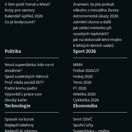
V čem jezdí Yamal a Mesii?
Znamení, že jste potkali
Kvízy pro seniory
někoho z minulého života
Kalendář úplňků 2026
Astronomické úkazy 2026:
Co je bodycount?
zatmění slunce a další
Jak obléci miminko při
vysokých teplotách?
Jak na dokonalé letní mojito
6 lehkých letních salátů
Politika
Sport 2026
Nová superdávka: kdo na ní
MMA
dosáhne?
Fotbal 2026/27
Sjezd sudetských Němců
Hokej 2026
Proč vláda zavádí EET?
Tenis 2026
Padni komu padni
F1 2026
Výpověď z práce vzor
Atletika 2026
Divoký kačer
Cyklistika 2026
Technologie
Ekonomika
SpaceX na burze
Smrt OSVČ
Nejlepší telefony
Spořicí účty
Nejlepší AI zdarma
Superdávka – změny