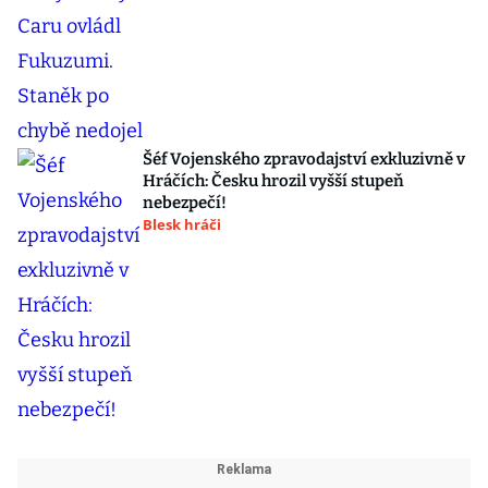
Šéf Vojenského zpravodajství exkluzivně v
Hráčích: Česku hrozil vyšší stupeň
nebezpečí!
Blesk hráči