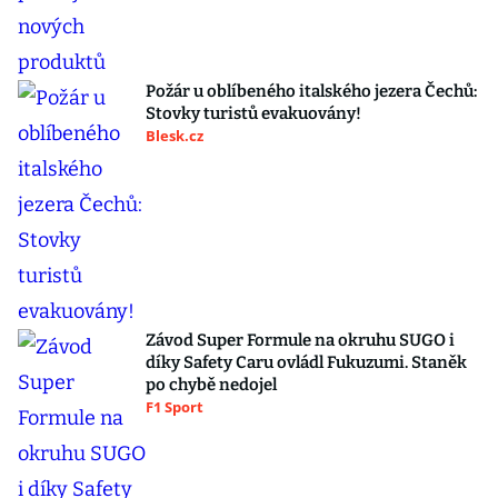
Požár u oblíbeného italského jezera Čechů:
Stovky turistů evakuovány!
Blesk.cz
Závod Super Formule na okruhu SUGO i
díky Safety Caru ovládl Fukuzumi. Staněk
po chybě nedojel
F1 Sport