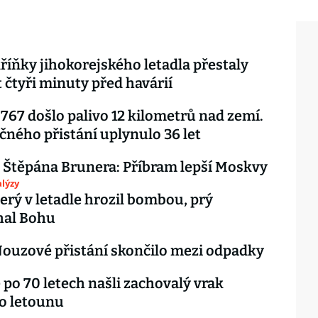
říňky jihokorejského letadla přestaly
 čtyři minuty před havárií
767 došlo palivo 12 kilometrů nad zemí.
čného přistání uplynulo 36 let
 Štěpána Brunera: Příbram lepší Moskvy
lýzy
terý v letadle hrozil bombou, prý
hal Bohu
ouzové přistání skončilo mezi odpadky
 po 70 letech našli zachovalý vrak
o letounu