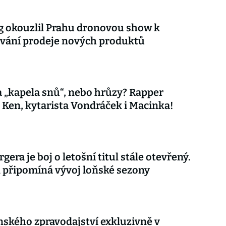
 okouzlil Prahu dronovou show k
vání prodeje nových produktů
 „kapela snů“, nebo hrůzy? Rapper
 Ken, kytarista Vondráček i Macinka!
gera je boj o letošní titul stále otevřený.
připomíná vývoj loňské sezony
nského zpravodajství exkluzivně v