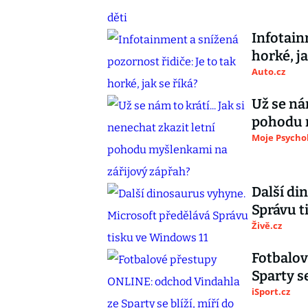
Infotain
horké, ja
Auto.cz
Už se nám
pohodu 
Moje Psycho
Další di
Správu t
Živě.cz
Fotbalov
Sparty se
iSport.cz