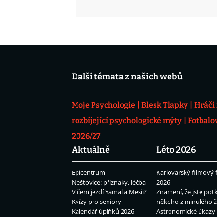
Další témata z našich webů
Moje Psychologie
Blesk Tlapky
Hráči
rozbíjející psychologické mýty
Fotbalo
2026/27
Aktuálně
Léto 2026
Epicentrum
Karlovarský filmový f
Neštovice: příznaky, léčba
2026
V čem jezdí Yamal a Mesii?
Znamení, že jste potk
Kvízy pro seniory
někoho z minulého ž
Kalendář úplňků 2026
Astronomické úkazy 