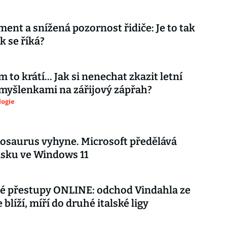
ment a snížená pozornost řidiče: Je to tak
k se říká?
 to krátí... Jak si nenechat zkazit letní
myšlenkami na zářijový zápřah?
logie
nosaurus vyhyne. Microsoft předělává
isku ve Windows 11
é přestupy ONLINE: odchod Vindahla ze
 blíží, míří do druhé italské ligy