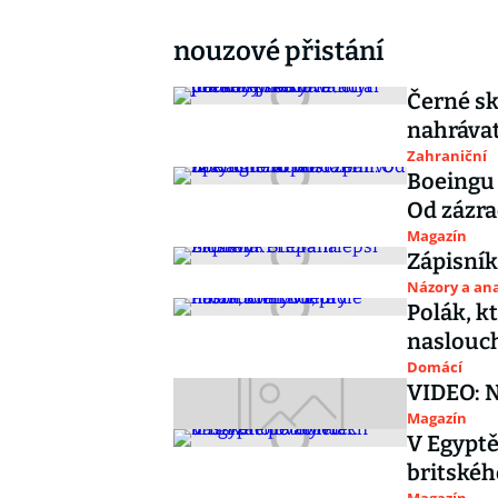
nouzové přistání
Černé sk
nahrávat
Zahraniční
Boeingu 
Od zázra
Magazín
Zápisník
Názory a ana
Polák, k
naslouc
Domácí
VIDEO: N
Magazín
V Egyptě
britskéh