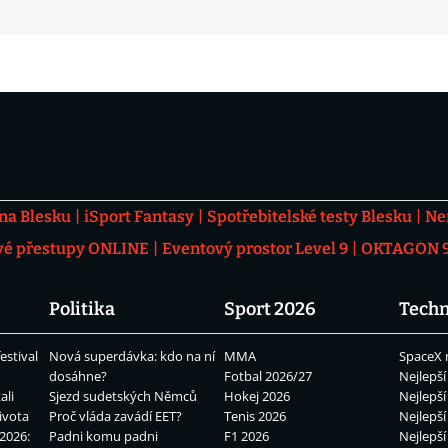
 na Blesku
iSport Fantasy
Spotřebitelské testy Blesku
Ne
vé přestupy ONLINE
Eventový prostor Level 9
OKTAGON 92
Politika
Sport 2026
Techn
estival
Nová superdávka: kdo na ní
MMA
SpaceX 
dosáhne?
Fotbal 2026/27
Nejlepší
ali
Sjezd sudetských Němců
Hokej 2026
Nejlepší
ivota
Proč vláda zavádí EET?
Tenis 2026
Nejlepší
2026:
Padni komu padni
F1 2026
Nejlepší