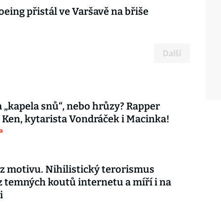
oeing přistál ve Varšavě na břiše
Další
 „kapela snů“, nebo hrůzy? Rapper
 Ken, kytarista Vondráček i Macinka!
a
ez motivu. Nihilistický terorismus
z temných koutů internetu a míří i na
i