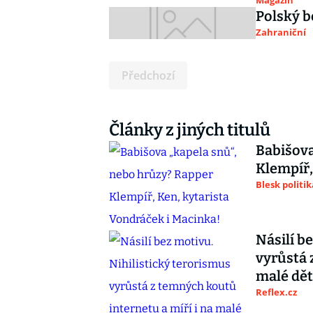
Magazín
Polský b
Zahraniční
Předchozí
Články z jiných titulů
Babišova
Klempíř,
Blesk politik
Násilí b
vyrůstá 
malé dět
Reflex.cz