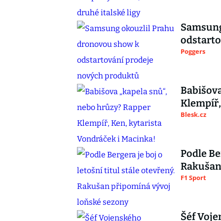
Samsung
odstarto
Poggers
Babišova
Klempíř,
Blesk.cz
Podle Ber
Rakušan 
F1 Sport
Šéf Voje