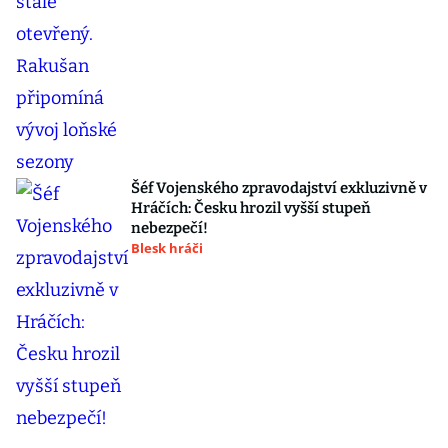
Šéf Vojenského zpravodajství exkluzivně v
Hráčích: Česku hrozil vyšší stupeň
nebezpečí!
Blesk hráči