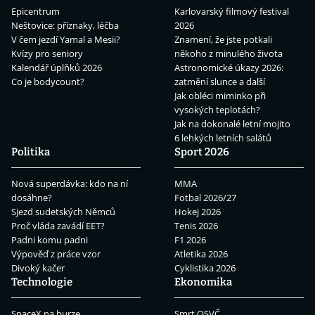
Epicentrum
Karlovarský filmový festival
Neštovice: příznaky, léčba
2026
V čem jezdí Yamal a Mesii?
Znamení, že jste potkali
Kvízy pro seniory
někoho z minulého života
Kalendář úplňků 2026
Astronomické úkazy 2026:
Co je bodycount?
zatmění slunce a další
Jak obléci miminko při
vysokých teplotách?
Jak na dokonalé letní mojito
6 lehkých letních salátů
Politika
Sport 2026
Nová superdávka: kdo na ní
MMA
dosáhne?
Fotbal 2026/27
Sjezd sudetských Němců
Hokej 2026
Proč vláda zavádí EET?
Tenis 2026
Padni komu padni
F1 2026
Výpověď z práce vzor
Atletika 2026
Divoký kačer
Cyklistika 2026
Technologie
Ekonomika
SpaceX na burze
Smrt OSVČ