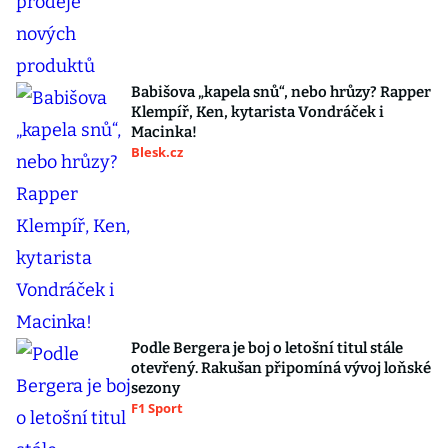
Babišova „kapela snů“, nebo hrůzy? Rapper
Klempíř, Ken, kytarista Vondráček i
Macinka!
Blesk.cz
Podle Bergera je boj o letošní titul stále
otevřený. Rakušan připomíná vývoj loňské
sezony
F1 Sport