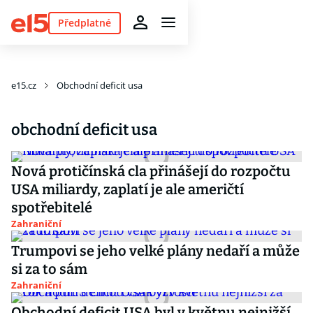
Předplatné
e15.cz
Obchodní deficit usa
obchodní deficit usa
Nová protičínská cla přinášejí do rozpočtu
USA miliardy, zaplatí je ale američtí
spotřebitelé
Zahraniční
Trumpovi se jeho velké plány nedaří a může
si za to sám
Zahraniční
Obchodní deficit USA byl v květnu nejnižší