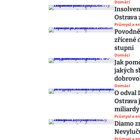
Domácí
Insolven
Ostrava 
Průmysl a e
Povodně
zřícené 
stupni
Domácí
Jak pomo
jakých s
dobrovo
Domácí
O odval 
Ostrava 
miliardy
Průmysl a e
Diamo zm
Nevyluč
Průmysl a e