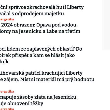
ční správce zkrachovalé huti Liberty
začal s odprodejem majetku
nergetika
 2024 obrazem: Opava pod vodou,
domy na Jesenicku a Labe na třetím
ci lidem ze zaplavených oblastí? Do
bírek přispět a kam se hlásit jako
lník
Lihovarská patřící krachující Liberty
je zájem. Místní materiál má prý hodnotu
nergetika
apuje zásoby zlata na Jesenicku.
uje obnovení těžby
nergetika