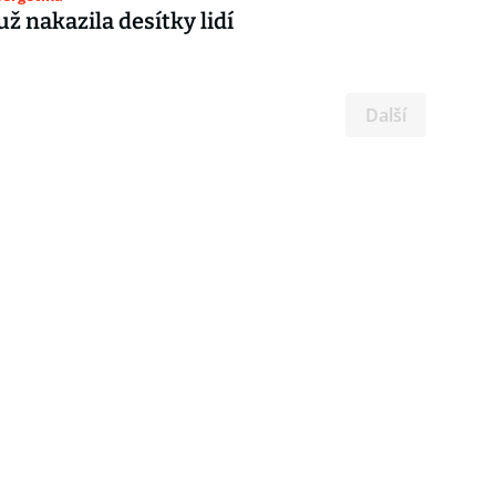
už nakazila desítky lidí
Další