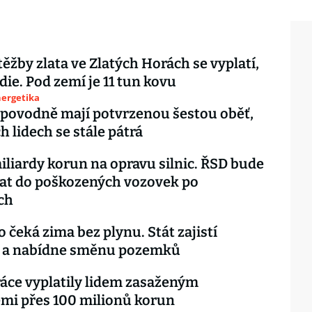
ěžby zlata ve Zlatých Horách se vyplatí,
die. Pod zemí je 11 tun kovu
nergetika
 povodně mají potvrzenou šestou oběť,
h lidech se stále pátrá
liardy korun na opravu silnic. ŘSD bude
at do poškozených vozovek po
ch
o čeká zima bez plynu. Stát zajistí
 a nabídne směnu pozemků
áce vyplatily lidem zasaženým
mi přes 100 milionů korun