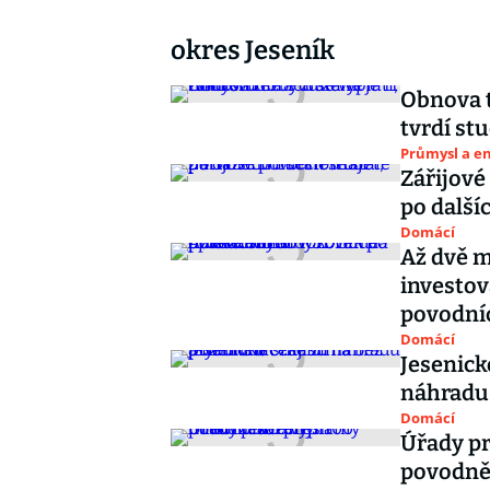
okres Jeseník
Obnova t
tvrdí stu
Průmysl a e
Zářijové
po dalšíc
Domácí
Až dvě mi
investov
povodní
Domácí
Jesenick
náhradu
Domácí
Úřady pr
povodně