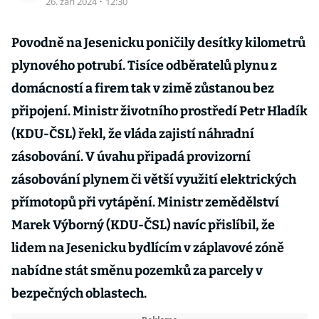
26. září 2024
·
12:30
Povodně na Jesenicku poničily desítky kilometrů
plynového potrubí. Tisíce odběratelů plynu z
domácností a firem tak v zimě zůstanou bez
připojení. Ministr životního prostředí Petr Hladík
(KDU-ČSL) řekl, že vláda zajistí náhradní
zásobování. V úvahu připadá provizorní
zásobování plynem či větší využití elektrických
přímotopů při vytápění. Ministr zemědělství
Marek Výborný (KDU-ČSL) navíc přislíbil, že
lidem na Jesenicku bydlícím v záplavové zóně
nabídne stát směnu pozemků za parcely v
bezpečných oblastech.