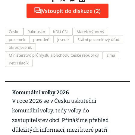
Vstoupit do diskuze (2)
Česko
Rakousko
KDU-ČSL
Marek Výborný
pozemek
povodeň
Jeseník
Státní pozemkový úřad
okres Jeseník
Ministerstvo průmyslu a obchodu České republiky
zima
Petr Hladík
Komunální volby 2026
V roce 2026 se v Česku uskuteční
komunální volby, tedy volby do
zastupitelstev obcí. Přinášíme přehled
důležitých informací, mezi které patří