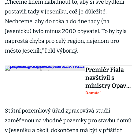
„Chceme lidem nabídnout to, aby si své bydlení
postavili tady v Jeseníku, což je důležité.
Nechceme, aby do roka a do dne tady (na
Jesenicku) bylo minus 2000 obyvatel. To by byla
naprostá chyba pro celý region, nejenom pro
město Jeseník,“ řekl Výborný.
Premiér Fiala
navštívil s
ministry Opavu.
Jen se k nám
Domácí
pojďte podívat,
zvali ho místní
Státní pozemkový úřad zpracovává studii
zaměřenou na vhodné pozemky pro stavbu domů
v Jeseníku a okolí, dokončena má být v příštích