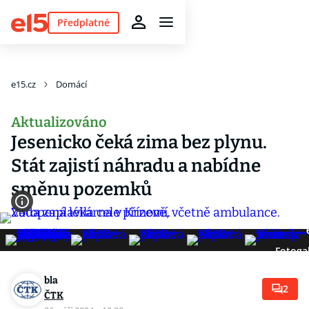
Předplatné
e15.cz
Domácí
Aktualizováno
Jesenicko čeká zima bez plynu.
Stát zajistí náhradu a nabídne
směnu pozemků
Fotogal
bla
2
ČTK