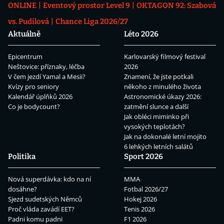
ONLINE
Eventový prostor Level 9
OKTAGON 92: Szabová
vs. Pudilová
Chance Liga 2026/27
Aktuálně
Léto 2026
Epicentrum
Karlovarský filmový festival
Neštovice: příznaky, léčba
2026
V čem jezdí Yamal a Mesii?
Znamení, že jste potkali
Kvízy pro seniory
někoho z minulého života
Kalendář úplňků 2026
Astronomické úkazy 2026:
Co je bodycount?
zatmění slunce a další
Jak obléci miminko při
vysokých teplotách?
Jak na dokonalé letní mojito
6 lehkých letních salátů
Politika
Sport 2026
Nová superdávka: kdo na ní
MMA
dosáhne?
Fotbal 2026/27
Sjezd sudetských Němců
Hokej 2026
Proč vláda zavádí EET?
Tenis 2026
Padni komu padni
F1 2026