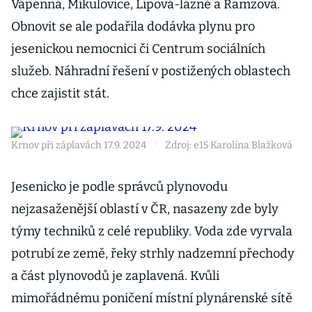
Vápenná, Mikulovice, Lipová-lázně a Ramzová.
Obnovit se ale podařila dodávka plynu pro
jesenickou nemocnici či Centrum sociálních
služeb. Náhradní řešení v postižených oblastech
chce zajistit stát.
Krnov při záplavách 17.9. 2024
|
Zdroj: e15 Karolína Blažková
Jesenicko je podle správců plynovodu
nejzasaženější oblastí v ČR, nasazeny zde byly
týmy techniků z celé republiky. Voda zde vyrvala
potrubí ze země, řeky strhly nadzemní přechody
a část plynovodů je zaplavená. Kvůli
mimořádnému poničení místní plynárenské sítě