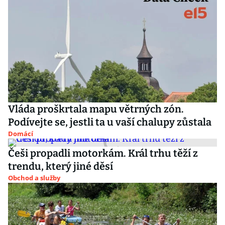
Vláda proškrtala mapu větrných zón.
Podívejte se, jestli ta u vaší chalupy zůstala
Domácí
Češi propadli motorkám. Král trhu těží z
trendu, který jiné děsí
Obchod a služby