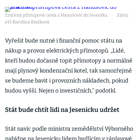
Zničená přístupová cesta z Hanušovic do Jeseníku.
|
Zdroj:
e15 Karolína Blažková
Vyřešit bude nutné i finanční pomoc státu na
nákup a provoz elektrických přímotopů. „Lidé,
kteří budou dočasně topit přímotopy a normálně
mají plynový kondenzační kotel, tak samozřejmě
se budeme bavit i provozních nákladech, pokud
budou vyšší. Nejen o investičních,“ podotkl.
Stát bude chtít lidi na Jesenicku udržet
Stát navíc podle ministra zemědělství Výborného
nabídne na Jesenicku lidem bydlícím v záplavové