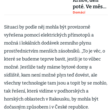
Krnov, den
poté. Ve městě
chybí signál i
Domácí
pitná voda,
místní začínají
Situaci by podle něj mohla být provizorně
počítat škody
vyřešena pomocí elektrických přímotopů a
možná i lokálních dodávek zemního plynu
prostřednictvím menších zásobníků. „To je věc, o
které se budeme teprve bavit, jestli je to vůbec
možné. Jestliže tady máme bytové domy a
sídliště, kam není možné plyn teď dovést, ale
všechny technologie tam jsou a topit by se mohlo,
tak řešení, která vidíme v podhorských a
horských oblastech v Rakousku, by mohla být
dočasným způsobem i v České republice.