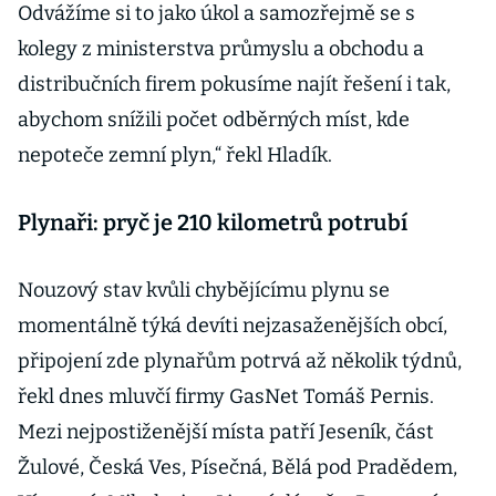
Odvážíme si to jako úkol a samozřejmě se s
kolegy z ministerstva průmyslu a obchodu a
distribučních firem pokusíme najít řešení i tak,
abychom snížili počet odběrných míst, kde
nepoteče zemní plyn,“ řekl Hladík.
Plynaři: pryč je 210 kilometrů potrubí
Nouzový stav kvůli chybějícímu plynu se
momentálně týká devíti nejzasaženějších obcí,
připojení zde plynařům potrvá až několik týdnů,
řekl dnes mluvčí firmy GasNet Tomáš Pernis.
Mezi nejpostiženější místa patří Jeseník, část
Žulové, Česká Ves, Písečná, Bělá pod Pradědem,