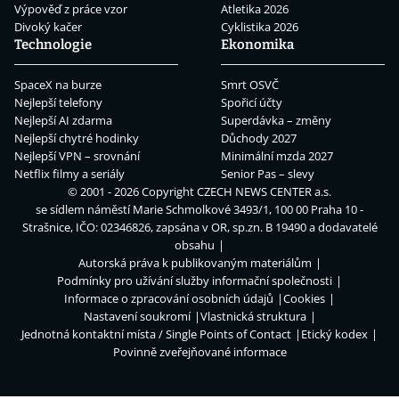
Výpověď z práce vzor
Atletika 2026
Divoký kačer
Cyklistika 2026
Technologie
Ekonomika
SpaceX na burze
Smrt OSVČ
Nejlepší telefony
Spořicí účty
Nejlepší AI zdarma
Superdávka – změny
Nejlepší chytré hodinky
Důchody 2027
Nejlepší VPN – srovnání
Minimální mzda 2027
Netflix filmy a seriály
Senior Pas – slevy
© 2001 - 2026 Copyright
CZECH NEWS CENTER a.s.
se sídlem náměstí Marie Schmolkové 3493/1, 100 00 Praha 10 -
Strašnice, IČO: 02346826, zapsána v OR, sp.zn. B 19490 a dodavatelé
obsahu
Autorská práva k publikovaným materiálům
Podmínky pro užívání služby informační společnosti
Informace o zpracování osobních údajů
Cookies
Nastavení soukromí
Vlastnická struktura
Jednotná kontaktní místa / Single Points of Contact
Etický kodex
Povinně zveřejňované informace