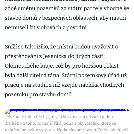
zóně směnu pozemků za státní parcely vhodné ke
stavbě domů v bezpečných oblastech, aby místní
nemuseli žít v obavách z povodní.
Sníží se tak riziko, že místní budou uvažovat o
přestěhování z Jesenicka do jiných částí
Olomouckého kraje, což by pro horskou oblast
byla další citelná rána. Státní pozemkový úřad už
pracuje na studii, z níž vzejde nabídka vhodných
pozemků pro stavbu domů.
„Možná to tak mělo být, aby si lidi zase začali vážit jeden
druhého a toho, co mají,“ říká jedna z obyvatelek, které se
naštěstí povodeň vyhnula. Nedaleko od závodů Kofola ale hledá