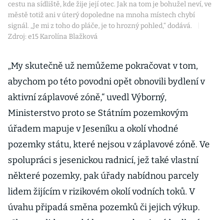
cestu na sídliště, kde žije její otec. Jak na tom je bohužel neví, ve
městě totiž ani v úterý dopoledne na mnoha místech chybí
signál. „Je mi z toho do pláče, je to hrozný pohled,“ dodává.
|
Zdroj: e15 Karolína Blažková
„My skutečně už nemůžeme pokračovat v tom,
abychom po této povodni opět obnovili bydlení v
aktivní záplavové zóně,“ uvedl Výborný,
Ministerstvo proto se Státním pozemkovým
úřadem mapuje v Jeseníku a okolí vhodné
pozemky státu, které nejsou v záplavové zóně. Ve
spolupráci s jesenickou radnicí, jež také vlastní
některé pozemky, pak úřady nabídnou parcely
lidem žijícím v rizikovém okolí vodních toků. V
úvahu připadá směna pozemků či jejich výkup.