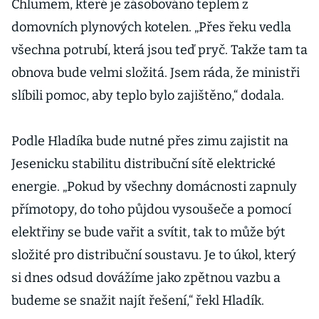
Chlumem, které je zásobováno teplem z
domovních plynových kotelen. „Přes řeku vedla
všechna potrubí, která jsou teď pryč. Takže tam ta
obnova bude velmi složitá. Jsem ráda, že ministři
slíbili pomoc, aby teplo bylo zajištěno,“ dodala.
Podle Hladíka bude nutné přes zimu zajistit na
Jesenicku stabilitu distribuční sítě elektrické
energie. „Pokud by všechny domácnosti zapnuly
přímotopy, do toho půjdou vysoušeče a pomocí
elektřiny se bude vařit a svítit, tak to může být
složité pro distribuční soustavu. Je to úkol, který
si dnes odsud dovážíme jako zpětnou vazbu a
budeme se snažit najít řešení,“ řekl Hladík.