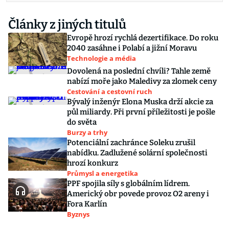
Články z jiných titulů
Evropě hrozí rychlá dezertifikace. Do roku
2040 zasáhne i Polabí a jižní Moravu
Technologie a média
Dovolená na poslední chvíli? Tahle země
nabízí moře jako Maledivy za zlomek ceny
Cestování a cestovní ruch
Bývalý inženýr Elona Muska drží akcie za
půl miliardy. Při první příležitosti je pošle
do světa
Burzy a trhy
Potenciální zachránce Soleku zrušil
nabídku. Zadlužené solární společnosti
hrozí konkurz
Průmysl a energetika
PPF spojila síly s globálním lídrem.
Americký obr povede provoz O2 areny i
Fora Karlín
Byznys