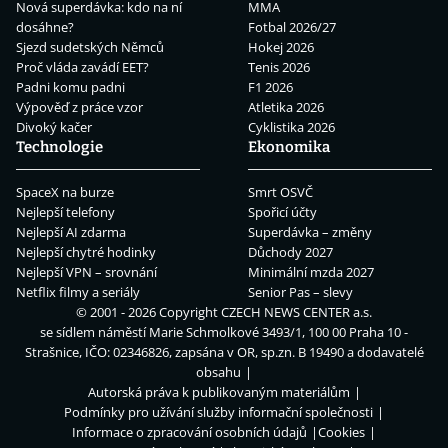
Nová superdávka: kdo na ní
MMA
dosáhne?
Fotbal 2026/27
Sjezd sudetských Němců
Hokej 2026
Proč vláda zavádí EET?
Tenis 2026
Padni komu padni
F1 2026
Výpověď z práce vzor
Atletika 2026
Divoký kačer
Cyklistika 2026
Technologie
Ekonomika
SpaceX na burze
Smrt OSVČ
Nejlepší telefony
Spořicí účty
Nejlepší AI zdarma
Superdávka – změny
Nejlepší chytré hodinky
Důchody 2027
Nejlepší VPN – srovnání
Minimální mzda 2027
Netflix filmy a seriály
Senior Pas – slevy
© 2001 - 2026 Copyright
CZECH NEWS CENTER a.s.
se sídlem náměstí Marie Schmolkové 3493/1, 100 00 Praha 10 -
Strašnice, IČO: 02346826, zapsána v OR, sp.zn. B 19490 a dodavatelé
obsahu
Autorská práva k publikovaným materiálům
Podmínky pro užívání služby informační společnosti
Informace o zpracování osobních údajů
Cookies