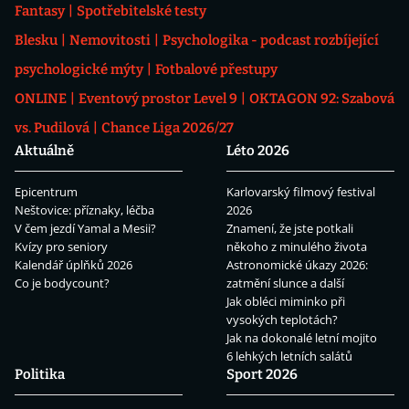
Fantasy
Spotřebitelské testy
Blesku
Nemovitosti
Psychologika - podcast rozbíjející
psychologické mýty
Fotbalové přestupy
ONLINE
Eventový prostor Level 9
OKTAGON 92: Szabová
vs. Pudilová
Chance Liga 2026/27
Aktuálně
Léto 2026
Epicentrum
Karlovarský filmový festival
Neštovice: příznaky, léčba
2026
V čem jezdí Yamal a Mesii?
Znamení, že jste potkali
Kvízy pro seniory
někoho z minulého života
Kalendář úplňků 2026
Astronomické úkazy 2026:
Co je bodycount?
zatmění slunce a další
Jak obléci miminko při
vysokých teplotách?
Jak na dokonalé letní mojito
6 lehkých letních salátů
Politika
Sport 2026