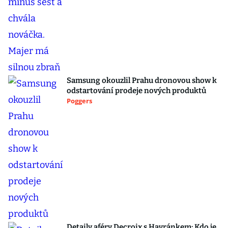
Samsung okouzlil Prahu dronovou show k
odstartování prodeje nových produktů
Poggers
Detaily aféry Decroix s Havránkem: Kdo je