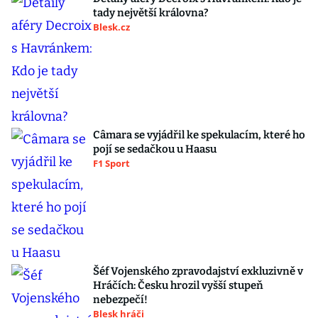
tady největší královna?
Blesk.cz
Câmara se vyjádřil ke spekulacím, které ho
pojí se sedačkou u Haasu
F1 Sport
Šéf Vojenského zpravodajství exkluzivně v
Hráčích: Česku hrozil vyšší stupeň
nebezpečí!
Blesk hráči