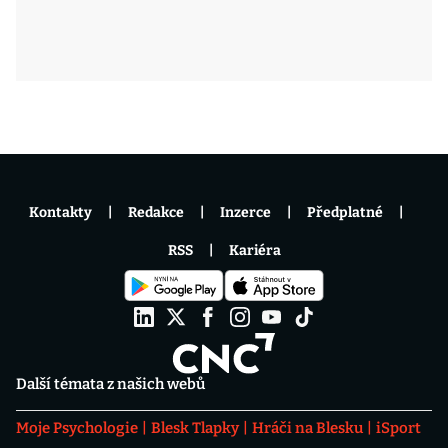
Kontakty
Redakce
Inzerce
Předplatné
RSS
Kariéra
Další témata z našich webů
Moje Psychologie
Blesk Tlapky
Hráči na Blesku
iSport