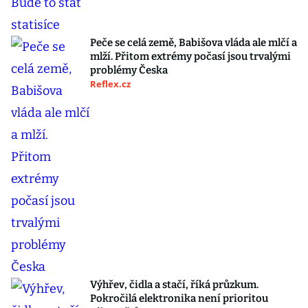
Peče se celá země, Babišova vláda ale mlčí a
mlží. Přitom extrémy počasí jsou trvalými
problémy Česka
Reflex.cz
Výhřev, čidla a stačí, říká průzkum.
Pokročilá elektronika není prioritou