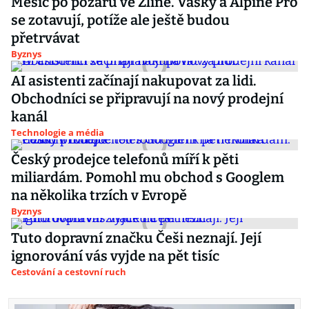
Měsíc po požáru ve Zlíně. Vasky a Alpine Pro
se zotavují, potíže ale ještě budou
přetrvávat
Byznys
AI asistenti začínají nakupovat za lidi.
Obchodníci se připravují na nový prodejní
kanál
Technologie a média
Český prodejce telefonů míří k pěti
miliardám. Pomohl mu obchod s Googlem
na několika trzích v Evropě
Byznys
Tuto dopravní značku Češi neznají. Její
ignorování vás vyjde na pět tisíc
Cestování a cestovní ruch