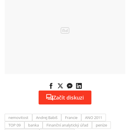
Začít diskuzi
nemovitost
Andrej Babiš
Francie
ANO 2011
TOP 09
banka
Finanční analytický úřad
peníze