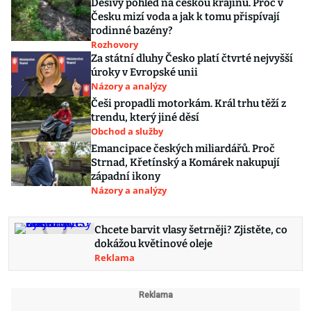
Děsivý pohled na českou krajinu. Proč v
Česku mizí voda a jak k tomu přispívají
rodinné bazény?
Rozhovory
Za státní dluhy Česko platí čtvrté nejvyšší
úroky v Evropské unii
Názory a analýzy
Češi propadli motorkám. Král trhu těží z
trendu, který jiné děsí
Obchod a služby
Emancipace českých miliardářů. Proč
Strnad, Křetínský a Komárek nakupují
západní ikony
Názory a analýzy
Chcete barvit vlasy šetrněji? Zjistěte, co
dokážou květinové oleje
Reklama