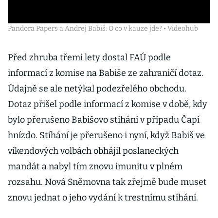
Pandora Papers a Andrej Babiš: O co v kauze jde? • Videohub
Před zhruba třemi lety dostal FAÚ podle
informací z komise na Babiše ze zahraničí dotaz.
Údajně se ale netýkal podezřelého obchodu.
Dotaz přišel podle informací z komise v době, kdy
bylo přerušeno Babišovo stíhání v případu Čapí
hnízdo. Stíhání je přerušeno i nyní, když Babiš ve
víkendových volbách obhájil poslaneckých
mandát a nabyl tím znovu imunitu v plném
rozsahu. Nová Sněmovna tak zřejmě bude muset
znovu jednat o jeho vydání k trestnímu stíhání.