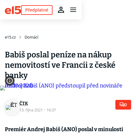
Předplatné
e15.cz
Domácí
Babiš poslal peníze na nákup
nemovitostí ve Francii z české
banky
ČTK
0
13. října 2021
·
16:37
Premiér Andrej Babiš (ANO) poslal v minulosti