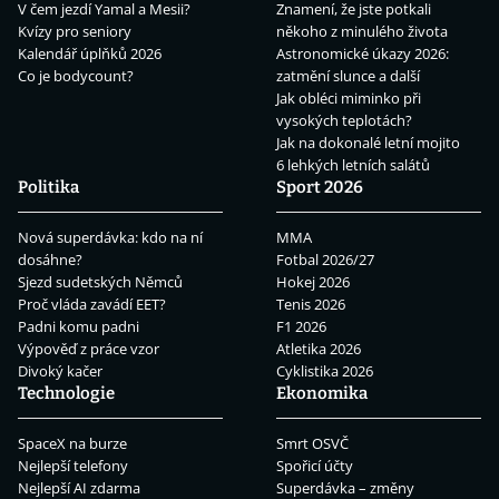
V čem jezdí Yamal a Mesii?
Znamení, že jste potkali
Kvízy pro seniory
někoho z minulého života
Kalendář úplňků 2026
Astronomické úkazy 2026:
Co je bodycount?
zatmění slunce a další
Jak obléci miminko při
vysokých teplotách?
Jak na dokonalé letní mojito
6 lehkých letních salátů
Politika
Sport 2026
Nová superdávka: kdo na ní
MMA
dosáhne?
Fotbal 2026/27
Sjezd sudetských Němců
Hokej 2026
Proč vláda zavádí EET?
Tenis 2026
Padni komu padni
F1 2026
Výpověď z práce vzor
Atletika 2026
Divoký kačer
Cyklistika 2026
Technologie
Ekonomika
SpaceX na burze
Smrt OSVČ
Nejlepší telefony
Spořicí účty
Nejlepší AI zdarma
Superdávka – změny