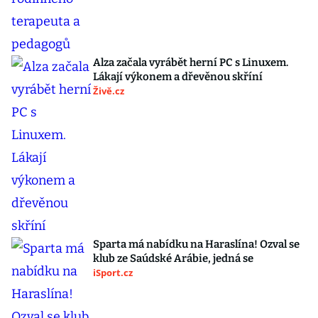
Alza začala vyrábět herní PC s Linuxem.
Lákají výkonem a dřevěnou skříní
Živě.cz
Sparta má nabídku na Haraslína! Ozval se
klub ze Saúdské Arábie, jedná se
iSport.cz