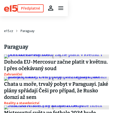
Předplatné
e15.cz
Paraguay
Paraguay
Dohoda EU-Mercosur začne platit v květnu.
I přes očekávaný soud
Zahraniční
Chata u moře, trvalý pobyt v Paraguayi. Jaké
plány spřádají Češi pro případ, že Rusko
dorazí až sem
Reality a stavebnictví
Mistrovství světa ve fotbale 2034 bude