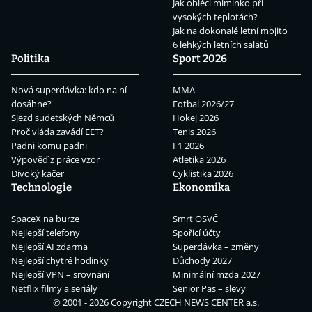
Jak obléci miminko při
vysokých teplotách?
Jak na dokonalé letní mojito
6 lehkých letních salátů
Politika
Sport 2026
Nová superdávka: kdo na ní
MMA
dosáhne?
Fotbal 2026/27
Sjezd sudetských Němců
Hokej 2026
Proč vláda zavádí EET?
Tenis 2026
Padni komu padni
F1 2026
Výpověď z práce vzor
Atletika 2026
Divoký kačer
Cyklistika 2026
Technologie
Ekonomika
SpaceX na burze
Smrt OSVČ
Nejlepší telefony
Spořicí účty
Nejlepší AI zdarma
Superdávka – změny
Nejlepší chytré hodinky
Důchody 2027
Nejlepší VPN – srovnání
Minimální mzda 2027
Netflix filmy a seriály
Senior Pas – slevy
© 2001 - 2026 Copyright
CZECH NEWS CENTER a.s.