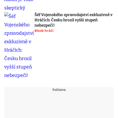
Šéf Vojenského zpravodajství exkluzivně v
Hráčích: Česku hrozil vyšší stupeň
nebezpečí!
Blesk hráči