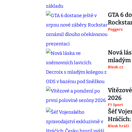
GTA 6 do
Rocksta
Poggers
Nová lás
mladým 
Blesk.cz
Vítězové
2026
F1 Sport
Šéf Voje
Hráčích:
Blesk hráči