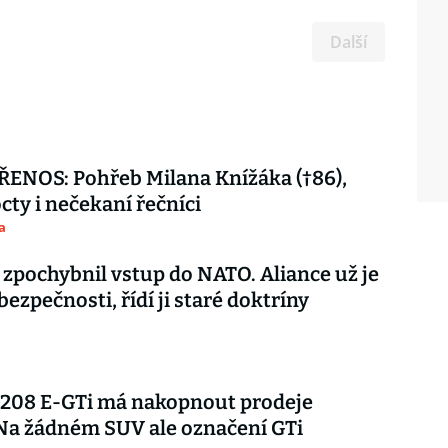
Další
ENOS: Pohřeb Milana Knížáka (†86),
octy i nečekaní řečníci
a
 zpochybnil vstup do NATO. Aliance už je
 bezpečnosti, řídí ji staré doktríny
 208 E-GTi má nakopnout prodeje
Na žádném SUV ale označení GTi