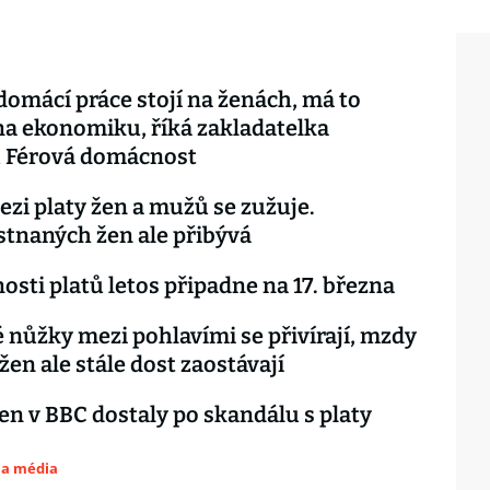
domácí práce stojí na ženách, má to
a ekonomiku, říká zakladatelka
u Férová domácnost
ezi platy žen a mužů se zužuje.
tnaných žen ale přibývá
osti platů letos připadne na 17. března
 nůžky mezi pohlavími se přivírají, mzdy
žen ale stále dost zaostávají
en v BBC dostaly po skandálu s platy
 a média