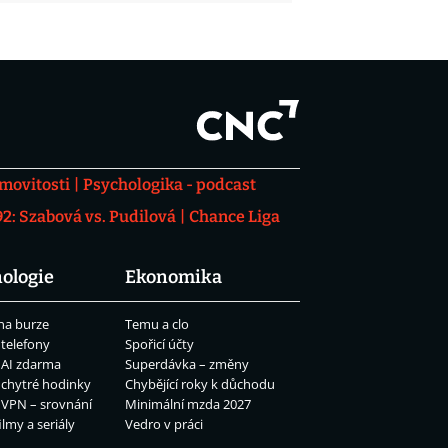
movitosti
Psychologika - podcast
: Szabová vs. Pudilová
Chance Liga
ologie
Ekonomika
na burze
Temu a clo
 telefony
Spořicí účty
 AI zdarma
Superdávka – změny
 chytré hodinky
Chybějící roky k důchodu
 VPN – srovnání
Minimální mzda 2027
ilmy a seriály
Vedro v práci