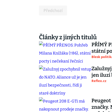
Předchozí
Články z jiných titulů
PŘÍMÝ PŘ
státní p
Blesk politik
Zalužnyj
jen iluzí
Reflex.cz
Peugeot
značky. 