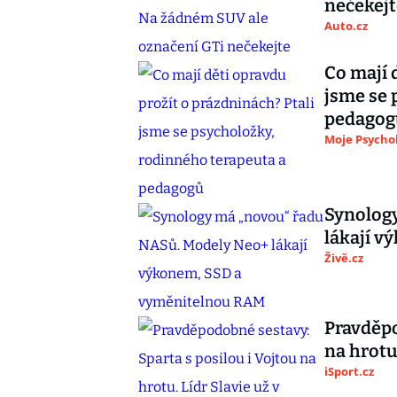
nečekejt
Auto.cz
Co mají 
jsme se 
pedagog
Moje Psycho
Synolog
lákají 
Živě.cz
Pravděpo
na hrotu
iSport.cz