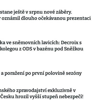
stane ještě v srpnu nové záběry.
r oznámil dlouho očekávanou prezentaci
ka ve sněmovních lavicích: Decroix s
kolegou z ODS v bazénu pod Sněžkou
 a poražení po první polovině sezóny
nského zpravodajství exkluzivně v
 Česku hrozil vyšší stupeň nebezpečí!