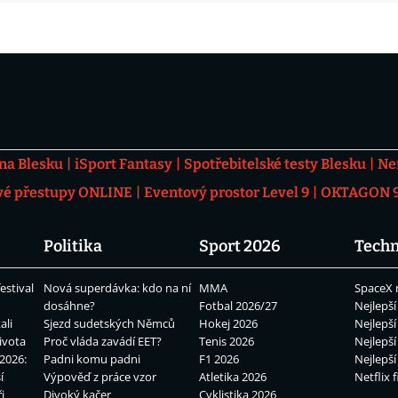
 na Blesku
iSport Fantasy
Spotřebitelské testy Blesku
Ne
vé přestupy ONLINE
Eventový prostor Level 9
OKTAGON 92
Politika
Sport 2026
Techn
estival
Nová superdávka: kdo na ní
MMA
SpaceX 
dosáhne?
Fotbal 2026/27
Nejlepší
ali
Sjezd sudetských Němců
Hokej 2026
Nejlepší
ivota
Proč vláda zavádí EET?
Tenis 2026
Nejlepší
2026:
Padni komu padni
F1 2026
Nejlepší
í
Výpověď z práce vzor
Atletika 2026
Netflix f
i
Divoký kačer
Cyklistika 2026