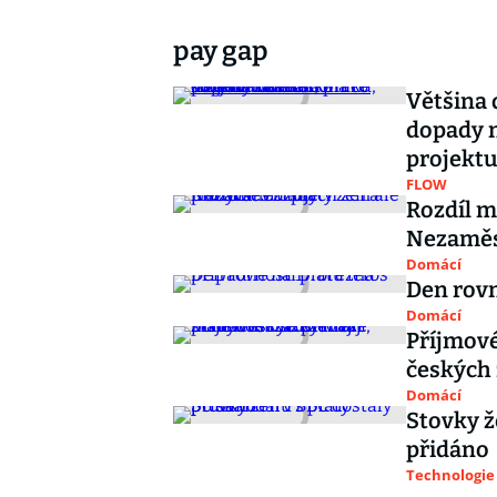
pay gap
Většina 
dopady n
projekt
FLOW
Rozdíl m
Nezaměs
Domácí
Den rovn
Domácí
Příjmové
českých 
Domácí
Stovky ž
přidáno
Technologie