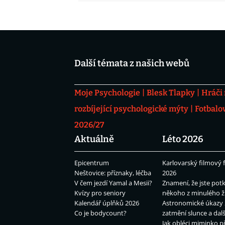
Další témata z našich webů
Moje Psychologie
Blesk Tlapky
Hráči
rozbíjející psychologické mýty
Fotbalo
2026/27
Aktuálně
Léto 2026
Epicentrum
Karlovarský filmový f
Neštovice: příznaky, léčba
2026
V čem jezdí Yamal a Mesii?
Znamení, že jste potk
Kvízy pro seniory
někoho z minulého ž
Kalendář úplňků 2026
Astronomické úkazy 
Co je bodycount?
zatmění slunce a dalš
Jak obléci miminko př