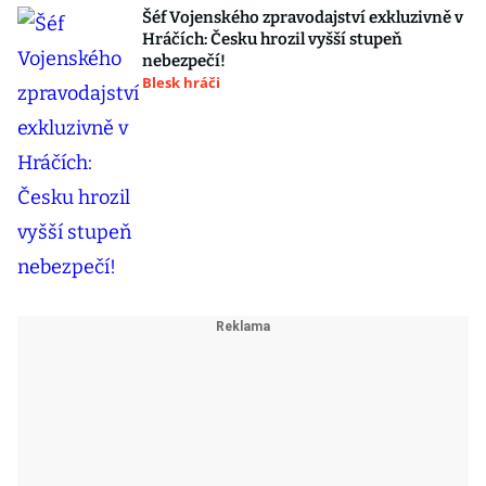
Šéf Vojenského zpravodajství exkluzivně v
Hráčích: Česku hrozil vyšší stupeň
nebezpečí!
Blesk hráči