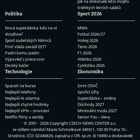
Jak na dokonalé letní mojito
6 lehkých letních salátů
Politika
Sport 2026
Nová superdávka: kdo na ní
MMA
dosáhne?
Fotbal 2026/27
Sjezd sudetských Němců
Hokej 2026
Proč vláda zavádí EET?
Tenis 2026
Padni komu padni
F1 2026
Výpověď z práce vzor
Atletika 2026
Divoký kačer
Cyklistika 2026
Technologie
Ekonomika
SpaceX na burze
Smrt OSVČ
Nejlepší telefony
Spořicí účty
Nejlepší AI zdarma
Superdávka – změny
Nejlepší chytré hodinky
Důchody 2027
Nejlepší VPN – srovnání
Minimální mzda 2027
Netflix filmy a seriály
Senior Pas – slevy
© 2001 - 2026 Copyright
CZECH NEWS CENTER a.s.
se sídlem náměstí Marie Schmolkové 3493/1, 100 00 Praha 10 -
Strašnice, IČO: 02346826, zapsána v OR, sp.zn. B 19490 a dodavatelé