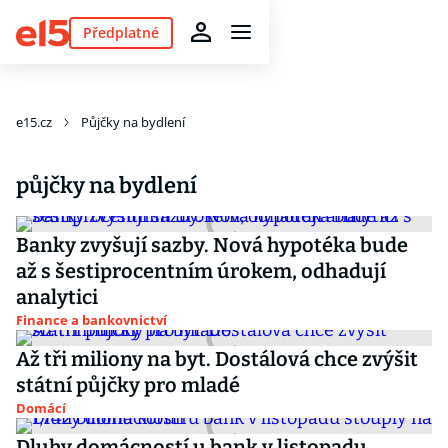
Předplatné
e15.cz
Půjčky na bydlení
půjčky na bydlení
Banky zvyšují sazby. Nová hypotéka bude
až s šestiprocentním úrokem, odhadují
analytici
Finance a bankovnictví
Až tři miliony na byt. Dostálová chce zvýšit
státní půjčky pro mladé
Domácí
Dluhy domácností u bank v listopadu