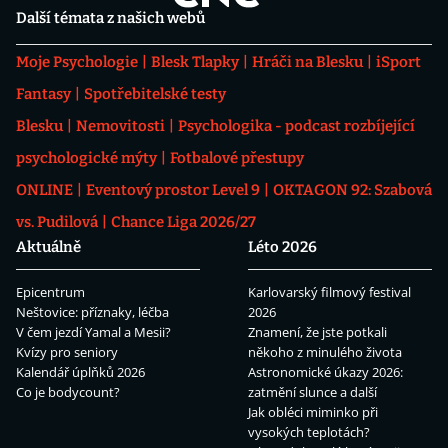
Další témata z našich webů
Moje Psychologie
Blesk Tlapky
Hráči na Blesku
iSport
Fantasy
Spotřebitelské testy
Blesku
Nemovitosti
Psychologika - podcast rozbíjející
psychologické mýty
Fotbalové přestupy
ONLINE
Eventový prostor Level 9
OKTAGON 92: Szabová
vs. Pudilová
Chance Liga 2026/27
Aktuálně
Léto 2026
Epicentrum
Karlovarský filmový festival
Neštovice: příznaky, léčba
2026
V čem jezdí Yamal a Mesii?
Znamení, že jste potkali
Kvízy pro seniory
někoho z minulého života
Kalendář úplňků 2026
Astronomické úkazy 2026:
Co je bodycount?
zatmění slunce a další
Jak obléci miminko při
vysokých teplotách?