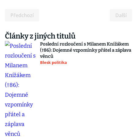
Předchozí
Další
Články z jiných titulů
Poslední rozloučení s Milanem Knížákem
(†86): Dojemné vzpomínky přátel a záplava
věnců
Blesk politika