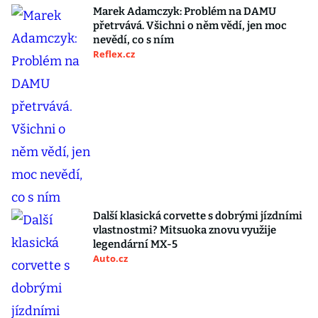
Marek Adamczyk: Problém na DAMU
přetrvává. Všichni o něm vědí, jen moc
nevědí, co s ním
Reflex.cz
Další klasická corvette s dobrými jízdními
vlastnostmi? Mitsuoka znovu využije
legendární MX-5
Auto.cz