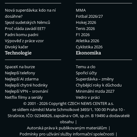
Nová superdávka: kdo na ní
MMA
dosáhne?
Fotbal 2026/27
Sjezd sudetských Němců
Hokej 2026
Proč vláda zavádí EET?
Tenis 2026
Padni komu padni
F1 2026
Výpověď z práce vzor
Atletika 2026
Divoký kačer
Cyklistika 2026
Technologie
Ekonomika
SpaceX na burze
Temu a clo
Nejlepší telefony
Spořicí účty
Nejlepší AI zdarma
Superdávka – změny
Nejlepší chytré hodinky
Chybějící roky k důchodu
Nejlepší VPN – srovnání
Minimální mzda 2027
Netflix filmy a seriály
Vedro v práci
© 2001 - 2026 Copyright
CZECH NEWS CENTER a.s.
se sídlem náměstí Marie Schmolkové 3493/1, 100 00 Praha 10 -
Strašnice, IČO: 02346826, zapsána v OR, sp.zn. B 19490 a dodavatelé
obsahu
Autorská práva k publikovaným materiálům
Podmínky pro užívání služby informační společnosti