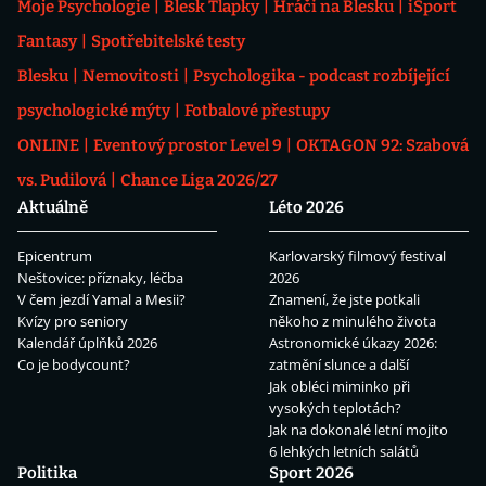
Moje Psychologie
Blesk Tlapky
Hráči na Blesku
iSport
Fantasy
Spotřebitelské testy
Blesku
Nemovitosti
Psychologika - podcast rozbíjející
psychologické mýty
Fotbalové přestupy
ONLINE
Eventový prostor Level 9
OKTAGON 92: Szabová
vs. Pudilová
Chance Liga 2026/27
Aktuálně
Léto 2026
Epicentrum
Karlovarský filmový festival
Neštovice: příznaky, léčba
2026
V čem jezdí Yamal a Mesii?
Znamení, že jste potkali
Kvízy pro seniory
někoho z minulého života
Kalendář úplňků 2026
Astronomické úkazy 2026:
Co je bodycount?
zatmění slunce a další
Jak obléci miminko při
vysokých teplotách?
Jak na dokonalé letní mojito
6 lehkých letních salátů
Politika
Sport 2026