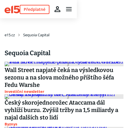
Předplatné
e15.cz
Sequoia Capital
Sequoia Capital
Wall Street napjatě čeká na výsledkovou
sezonu a na slova možného příštího šéfa
Fedu Warshe
Investiční newsletter
Český skorojednorožec Ataccama dál
vyhlíží burzu. Zvýšil tržby na 1,5 miliardy a
najal dalších sto lidí
Byznys