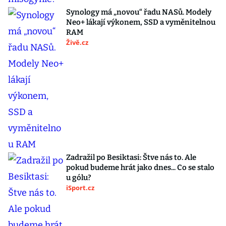
Synology má „novou“ řadu NASů. Modely
Neo+ lákají výkonem, SSD a vyměnitelnou
RAM
Živě.cz
Zadražil po Besiktasi: Štve nás to. Ale
pokud budeme hrát jako dnes... Co se stalo
u gólu?
iSport.cz