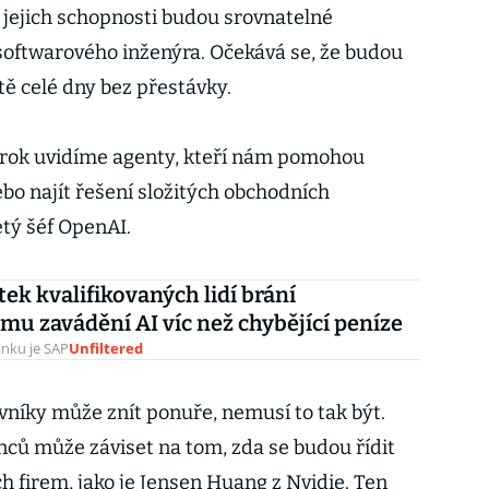
y jejich schopnosti budou srovnatelné
oftwarového inženýra. Očekává se, že budou
tě celé dny bez přestávky.
tí rok uvidíme agenty, kteří nám pomohou
bo najít řešení složitých obchodních
etý šéf OpenAI.
ek kvalifikovaných lidí brání
ímu zavádění AI víc než chybějící peníze
nku je SAP
Unfiltered
vníky může znít ponuře, nemusí to tak být.
ců může záviset na tom, zda se budou řídit
h firem, jako je Jensen Huang z Nvidie. Ten