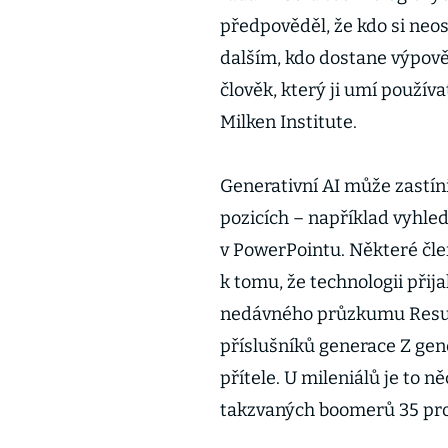
předpověděl, že kdo si neos
dalším, kdo dostane výpověď
člověk, který ji umí použív
Milken Institute.
Generativní AI může zastín
pozicích – například vyhle
v PowerPointu. Některé čle
k tomu, že technologii přija
nedávného průzkumu Resum
příslušníků generace Z gen
přítele. U mileniálů je to n
takzvaných boomerů 35 pro