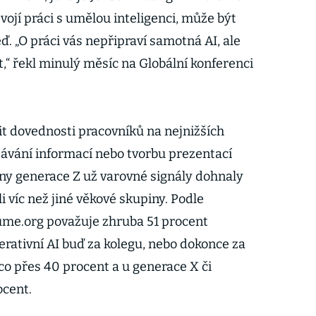
vojí práci s umělou inteligenci, může být
. „O práci vás nepřipraví samotná AI, ale
at,“ řekl minulý měsíc na Globální konferenci
it dovednosti pracovníků na nejnižších
dávání informací nebo tvorbu prezentací
ny generace Z už varovné signály dohnaly
li víc než jiné věkové skupiny. Podle
e.org považuje zhruba 51 procent
erativní AI buď za kolegu, nebo dokonce za
ěco přes 40 procent a u generace X či
cent.