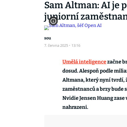
Sam Altman: AI je 
juniorní zaměstna
sou
7. června 2025
·
13:16
Umělá inteligence
začne br
dosud. Alespoň podle mili
Altmana, který nyní tvrdí, 
zaměstnanců a brzy bude sc
Nvidie Jensen Huang zase v
nahrazeni.