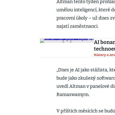
Altman tento týden prohlás
umělou inteligencí, které d
pracovní úkoly – už dnes zv
najatí zaměstnanci.
AI bonan
technoeu
Názory a ana
„Dnes je AI jako stážista, 
bude jako zkušený softwarov
uvedl Altman v panelové d
Ramaswamym.
V příštích měsících se bud