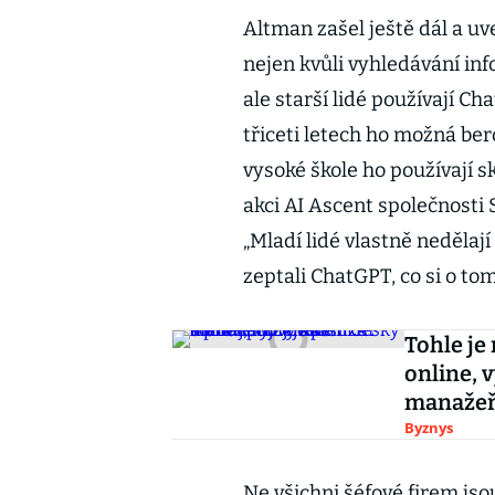
Altman zašel ještě dál a uv
nejen kvůli vyhledávání inf
ale starší lidé používají C
třiceti letech ho možná ber
vysoké škole ho používají s
akci AI Ascent společnosti
„Mladí lidé vlastně nedělají
zeptali ChatGPT, co si o tom
Tohle je
online, v
manažeř
Byznys
Ne všichni šéfové firem jso