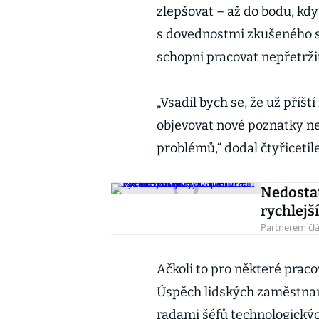
zlepšovat – až do bodu, kd
s dovednostmi zkušeného s
schopni pracovat nepřetrži
„Vsadil bych se, že už příš
objevovat nové poznatky ne
problémů,“ dodal čtyřicetil
Nedostat
rychlejš
Partnerem člá
Ačkoli to pro některé praco
Úspěch lidských zaměstnan
radami šéfů technologickýc