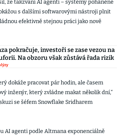
il, že takzvaní AI agenti – systémy poháněné
okážou s dalšími softwarovými nástroji plnit
ládnou efektivně stejnou práci jako nově
za pokračuje, investoři se zase vezou na
forii. Na obzoru však zůstává řada rizik
lýzy
který dokáže pracovat pár hodin, ale časem
ý inženýr, který zvládne makat několik dní,“
iskuzi se šéfem Snowflake Sridharem
ou AI agenti podle Altmana exponenciálně