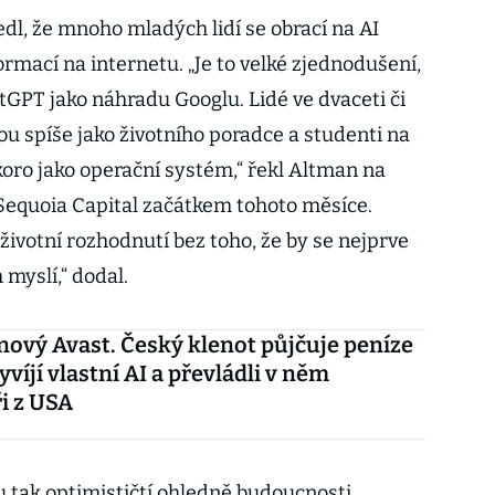
edl, že mnoho mladých lidí se obrací na AI
ormací na internetu. „Je to velké zjednodušení,
hatGPT jako náhradu Googlu. Lidé ve dvaceti či
ou spíše jako životního poradce a studenti na
koro jako operační systém,“ řekl Altman na
 Sequoia Capital začátkem tohoto měsíce.
 životní rozhodnutí bez toho, že by se nejprve
 myslí,“ dodal.
 nový Avast. Český klenot půjčuje peníze
yvíjí vlastní AI a převládli v něm
i z USA
u tak optimističtí ohledně budoucnosti,