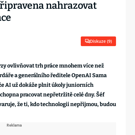
připravena nahrazovat
nce
Diskuze (
9
)
zy ovlivňovat trh práce mnohem více než
ardáře a generálního ředitele OpenAI Sama
že AI už dokáže plnit úkoly juniorních
hopna pracovat nepřetržitě celé dny. Šéf
aruje, že ti, kdo technologii nepřijmou, budou