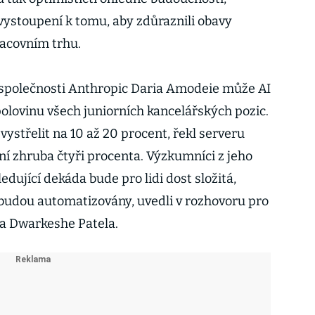
 vystoupení k tomu, aby zdůraznili obavy
pracovním trhu.
 společnosti Anthropic Daria Amodeie může AI
polovinu všech juniorních kancelářských pozic.
střelit na 10 až 20 procent, řekl serveru
iní zhruba čtyři procenta. Výzkumníci z jeho
edující dekáda bude pro lidi dost složitá,
budou automatizovány, uvedli v rozhovoru pro
ra Dwarkeshe Patela.