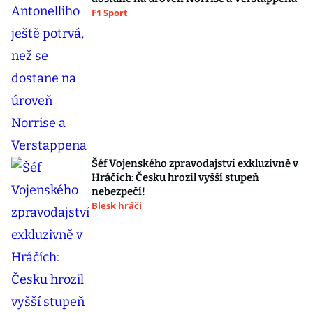
F1 Sport
Šéf Vojenského zpravodajství exkluzivně v
Hráčích: Česku hrozil vyšší stupeň
nebezpečí!
Blesk hráči