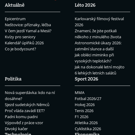
Aktuálně
Léto 2026
Epicentrum
Karlovarský filmový festival
Neštovice: příznaky, léčba
2026
V čem jezdí Yamal a Mesii?
Znamení, že jste potkali
Kvízy pro seniory
někoho z minulého života
Kalendář úplňků 2026
Astronomické úkazy 2026:
Co je bodycount?
zatmění slunce a další
Jak obléci miminko při
vysokých teplotách?
Jak na dokonalé letní mojito
6 lehkých letních salátů
Politika
Sport 2026
Nová superdávka: kdo na ní
MMA
dosáhne?
Fotbal 2026/27
Sjezd sudetských Němců
Hokej 2026
Proč vláda zavádí EET?
Tenis 2026
Padni komu padni
F1 2026
Výpověď z práce vzor
Atletika 2026
Divoký kačer
Cyklistika 2026
Technologie
Ekonomika