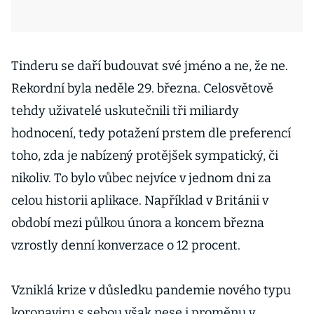
Tinderu se daří budouvat své jméno a ne, že ne.
Rekordní byla neděle 29. března. Celosvětově
tehdy uživatelé uskutečnili tři miliardy
hodnocení, tedy potažení prstem dle preferencí
toho, zda je nabízený protějšek sympatický, či
nikoliv. To bylo vůbec nejvíce v jednom dni za
celou historii aplikace. Například v Británii v
období mezi půlkou února a koncem března
vzrostly denní konverzace o 12 procent.
Vzniklá krize v důsledku pandemie nového typu
koronaviru s sebou však nese i proměnu v