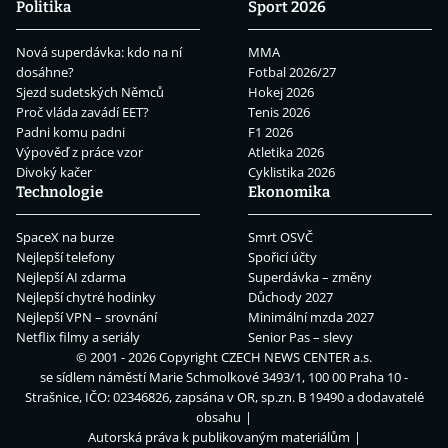
Politika
Sport 2026
Nová superdávka: kdo na ní
MMA
dosáhne?
Fotbal 2026/27
Sjezd sudetských Němců
Hokej 2026
Proč vláda zavádí EET?
Tenis 2026
Padni komu padni
F1 2026
Výpověď z práce vzor
Atletika 2026
Divoký kačer
Cyklistika 2026
Technologie
Ekonomika
SpaceX na burze
Smrt OSVČ
Nejlepší telefony
Spořicí účty
Nejlepší AI zdarma
Superdávka – změny
Nejlepší chytré hodinky
Důchody 2027
Nejlepší VPN – srovnání
Minimální mzda 2027
Netflix filmy a seriály
Senior Pas – slevy
© 2001 - 2026 Copyright
CZECH NEWS CENTER a.s.
se sídlem náměstí Marie Schmolkové 3493/1, 100 00 Praha 10 -
Strašnice, IČO: 02346826, zapsána v OR, sp.zn. B 19490 a dodavatelé
obsahu
Autorská práva k publikovaným materiálům