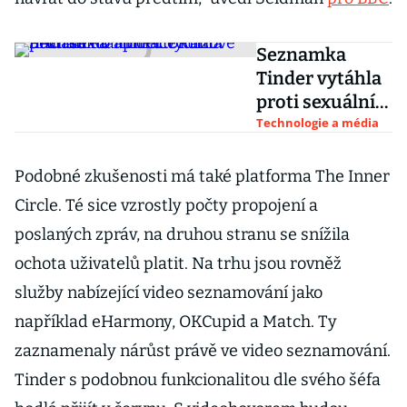
Seznamka
Tinder vytáhla
proti sexuálním
útokům.
Technologie a média
Přidává do
aplikace
Podobné zkušenosti má také platforma The Inner
krizové tlačítko
Circle. Té sice vzrostly počty propojení a
poslaných zpráv, na druhou stranu se snížila
ochota uživatelů platit. Na trhu jsou rovněž
služby nabízející video seznamování jako
například eHarmony, OKCupid a Match. Ty
zaznamenaly nárůst právě ve video seznamování.
Tinder s podobnou funkcionalitou dle svého šéfa