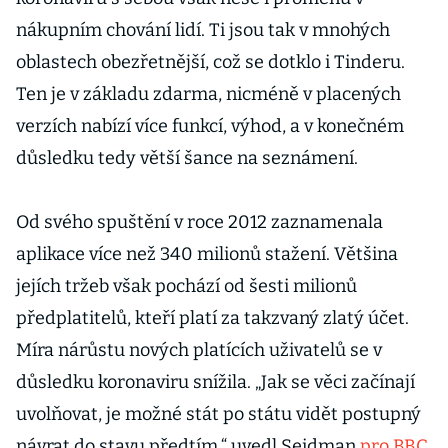
nákupním chování lidí. Ti jsou tak v mnohých
oblastech obezřetnější, což se dotklo i Tinderu.
Ten je v základu zdarma, nicméně v placených
verzích nabízí více funkcí, výhod, a v konečném
důsledku tedy větší šance na seznámení.
Od svého spuštění v roce 2012 zaznamenala
aplikace více než 340 milionů stažení. Většina
jejích tržeb však pochází od šesti milionů
předplatitelů, kteří platí za takzvaný zlatý účet.
Míra nárůstu nových platících uživatelů se v
důsledku koronaviru snížila. „Jak se věci začínají
uvolňovat, je možné stát po státu vidět postupný
návrat do stavu předtím,“ uvedl Seidman
pro BBC
.