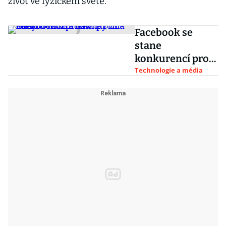
život ve fyzickém světě.“
Facebook se
stane
konkurencí pro
Amazon a eBay.
Technologie a média
Umožní nákupy
on-line