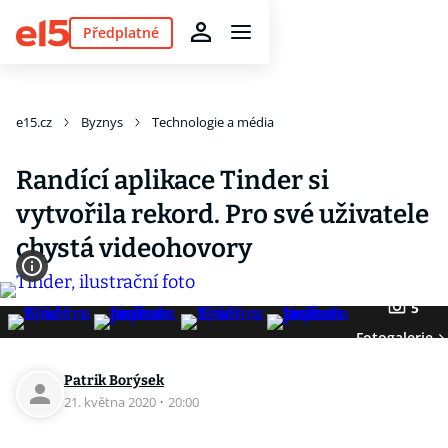
Předplatné
e15.cz
Byznys
Technologie a média
Randící aplikace Tinder si
vytvořila rekord. Pro své uživatele
chystá videohovory
5
Fotogalerie
Patrik Borýsek
21. května 2020
·
20:00