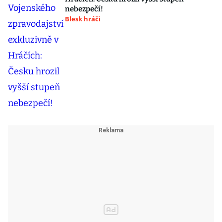
nebezpečí!
Blesk hráči