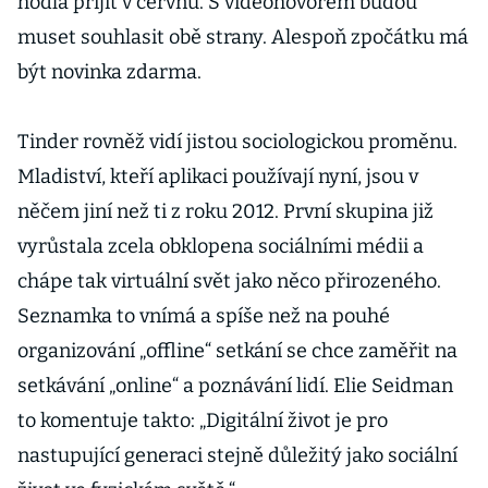
hodlá přijít v červnu. S videohovorem budou
muset souhlasit obě strany. Alespoň zpočátku má
být novinka zdarma.
Tinder rovněž vidí jistou sociologickou proměnu.
Mladiství, kteří aplikaci používají nyní, jsou v
něčem jiní než ti z roku 2012. První skupina již
vyrůstala zcela obklopena sociálními médii a
chápe tak virtuální svět jako něco přirozeného.
Seznamka to vnímá a spíše než na pouhé
organizování „offline“ setkání se chce zaměřit na
setkávání „online“ a poznávání lidí. Elie Seidman
to komentuje takto: „Digitální život je pro
nastupující generaci stejně důležitý jako sociální