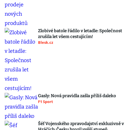
Zlobivé batole řádilo v letadle: Společnost
zrušila let všem cestujícím!
Blesk.cz
Gasly: Nová pravidla zašla příliš daleko
F1 Sport
Šéf Vojenského zpravodajství exkluzivně v
Hráčích: Česku hrozil vyšší stupeň