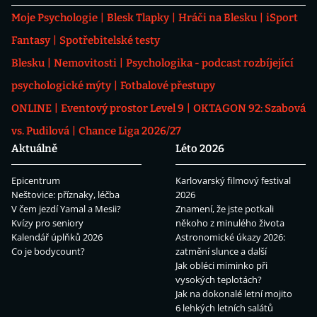
Moje Psychologie
Blesk Tlapky
Hráči na Blesku
iSport
Fantasy
Spotřebitelské testy
Blesku
Nemovitosti
Psychologika - podcast rozbíjející
psychologické mýty
Fotbalové přestupy
ONLINE
Eventový prostor Level 9
OKTAGON 92: Szabová
vs. Pudilová
Chance Liga 2026/27
Aktuálně
Léto 2026
Epicentrum
Karlovarský filmový festival
Neštovice: příznaky, léčba
2026
V čem jezdí Yamal a Mesii?
Znamení, že jste potkali
Kvízy pro seniory
někoho z minulého života
Kalendář úplňků 2026
Astronomické úkazy 2026:
Co je bodycount?
zatmění slunce a další
Jak obléci miminko při
vysokých teplotách?
Jak na dokonalé letní mojito
6 lehkých letních salátů