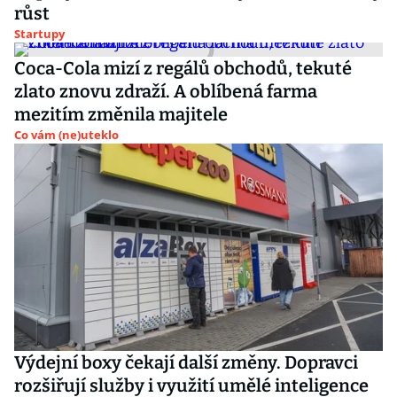
růst
Startupy
Coca-Cola mizí z regálů obchodů, tekuté
zlato znovu zdraží. A oblíbená farma
mezitím změnila majitele
Co vám (ne)uteklo
Výdejní boxy čekají další změny. Dopravci
rozšiřují služby i využití umělé inteligence