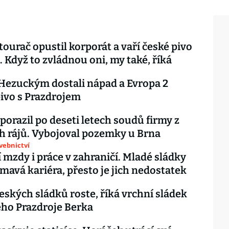
tourač opustil korporát a vaří české pivo
. Když to zvládnou oni, my také, říká
Hezuckým dostali nápad a Evropa 2
pivo s Prazdrojem
 porazil po deseti letech soudů firmy z
 rájů. Vybojoval pozemky u Brna
avebnictví
 mzdy i práce v zahraničí. Mladé sládky
ímavá kariéra, přesto je jich nedostatek
českých sládků roste, říká vrchní sládek
ho Prazdroje Berka