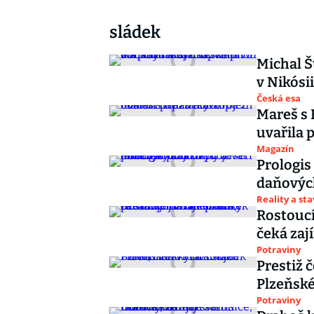
sládek
Michal Š
v Nikósii
Česká esa
Mareš s 
uvařila 
Magazín
Prologis
daňových
Reality a st
Rostoucí
čeká zaj
Potraviny
Prestiž 
Plzeňské
Potraviny