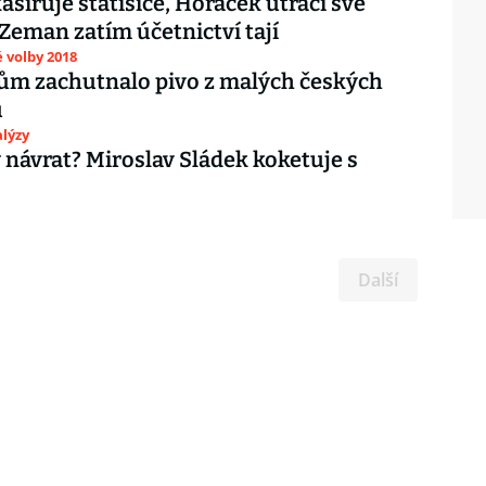
asíruje statisíce, Horáček utrácí své
 Zeman zatím účetnictví tají
 volby 2018
ům zachutnalo pivo z malých českých
ů
lýzy
ý návrat? Miroslav Sládek koketuje s
Další