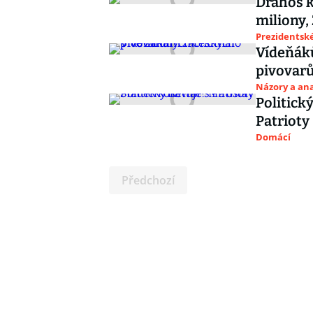
Drahoš k
miliony,
Prezidentské
Vídeňák
pivovar
Názory a ana
Politick
Patrioty
Domácí
Předchozí