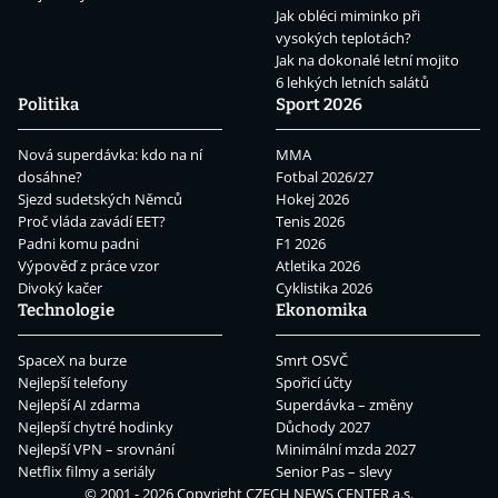
Jak obléci miminko při
vysokých teplotách?
Jak na dokonalé letní mojito
6 lehkých letních salátů
Politika
Sport 2026
Nová superdávka: kdo na ní
MMA
dosáhne?
Fotbal 2026/27
Sjezd sudetských Němců
Hokej 2026
Proč vláda zavádí EET?
Tenis 2026
Padni komu padni
F1 2026
Výpověď z práce vzor
Atletika 2026
Divoký kačer
Cyklistika 2026
Technologie
Ekonomika
SpaceX na burze
Smrt OSVČ
Nejlepší telefony
Spořicí účty
Nejlepší AI zdarma
Superdávka – změny
Nejlepší chytré hodinky
Důchody 2027
Nejlepší VPN – srovnání
Minimální mzda 2027
Netflix filmy a seriály
Senior Pas – slevy
© 2001 - 2026 Copyright
CZECH NEWS CENTER a.s.