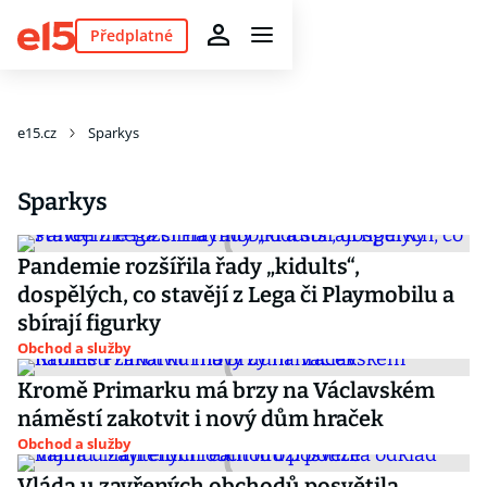
Předplatné
e15.cz
Sparkys
Sparkys
Pandemie rozšířila řady „kidults“,
dospělých, co stavějí z Lega či Playmobilu a
sbírají figurky
Obchod a služby
Kromě Primarku má brzy na Václavském
náměstí zakotvit i nový dům hraček
Obchod a služby
Vláda u zavřených obchodů posvětila