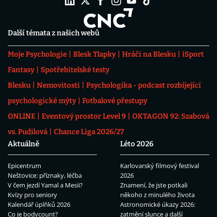
Další témata z našich webů
Moje Psychologie
Blesk Tlapky
Hráči na Blesku
iSport
Fantasy
Spotřebitelské testy
Blesku
Nemovitosti
Psychologika - podcast rozbíjející
psychologické mýty
Fotbalové přestupy
ONLINE
Eventový prostor Level 9
OKTAGON 92: Szabová
vs. Pudilová
Chance Liga 2026/27
Aktuálně
Léto 2026
Epicentrum
Karlovarský filmový festival
Neštovice: příznaky, léčba
2026
V čem jezdí Yamal a Mesii?
Znamení, že jste potkali
Kvízy pro seniory
někoho z minulého života
Kalendář úplňků 2026
Astronomické úkazy 2026:
Co je bodycount?
zatmění slunce a další