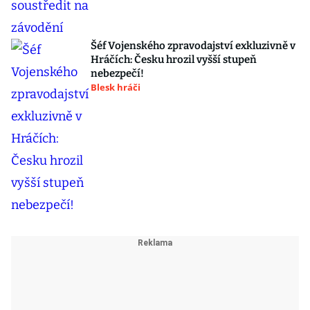
Šéf Vojenského zpravodajství exkluzivně v
Hráčích: Česku hrozil vyšší stupeň
nebezpečí!
Blesk hráči