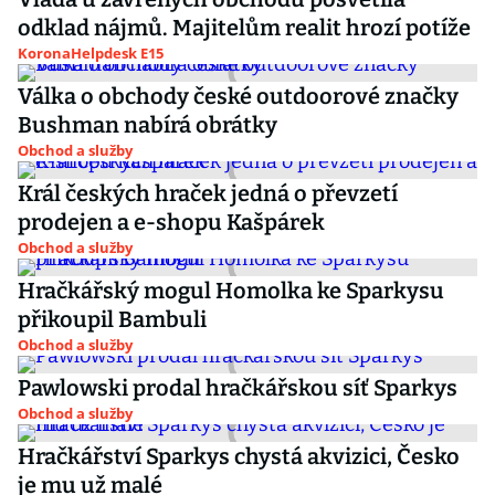
odklad nájmů. Majitelům realit hrozí potíže
KoronaHelpdesk E15
Válka o obchody české outdoorové značky
Bushman nabírá obrátky
Obchod a služby
Král českých hraček jedná o převzetí
prodejen a e-shopu Kašpárek
Obchod a služby
Hračkářský mogul Homolka ke Sparkysu
přikoupil Bambuli
Obchod a služby
Pawlowski prodal hračkářskou síť Sparkys
Obchod a služby
Hračkářství Sparkys chystá akvizici, Česko
je mu už malé