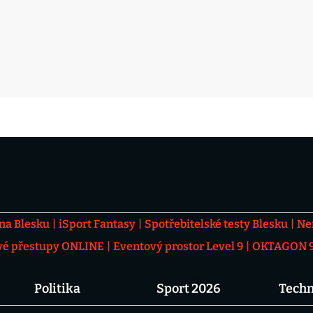
 na Blesku
iSport Fantasy
Spotřebitelské testy Blesku
Ne
vé přestupy ONLINE
Eventový prostor Level 9
OKTAGON 92
Politika
Sport 2026
Techn