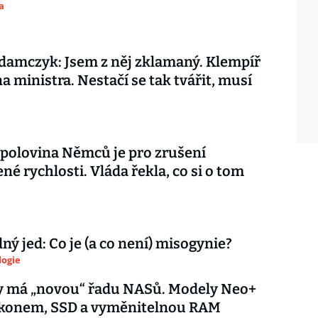
a
amczyk: Jsem z něj zklamaný. Klempíř
na ministra. Nestačí se tak tvářit, musí
 polovina Němců je pro zrušení
é rychlosti. Vláda řekla, co si o tom
ý jed: Co je (a co není) misogynie?
logie
y má „novou“ řadu NASů. Modely Neo+
výkonem, SSD a vyměnitelnou RAM