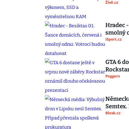
Živě.cz
Hradec -
smolný o
iSport.cz
GTA 6 do
Rocksta
Poggers
Německá
Semtex. 
Blesk.cz