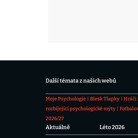
Další témata z našich webů
Moje Psychologie
Blesk Tlapky
Hráči
rozbíjející psychologické mýty
Fotbalo
2026/27
Aktuálně
Léto 2026