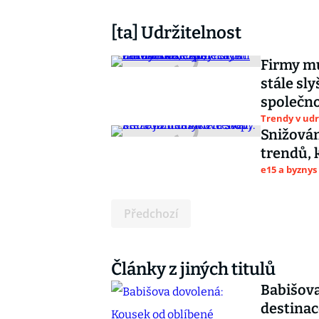
[ta] Udržitelnost
Firmy mu
stále sly
společn
Trendy v udr
Snižován
trendů, 
e15 a byznys
Předchozí
Články z jiných titulů
Babišova
destinac