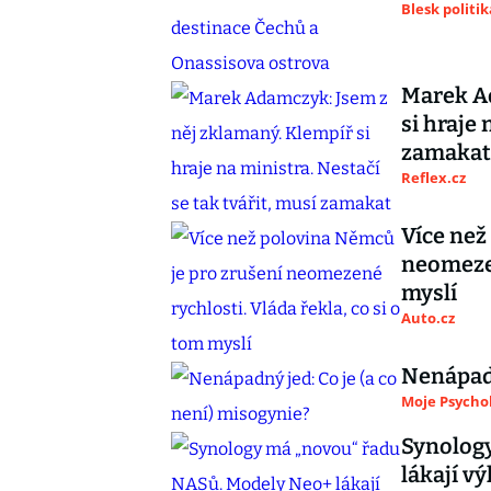
Blesk politik
Marek Ad
si hraje 
zamakat
Reflex.cz
Více než
neomezen
myslí
Auto.cz
Nenápadn
Moje Psycho
Synolog
lákají 