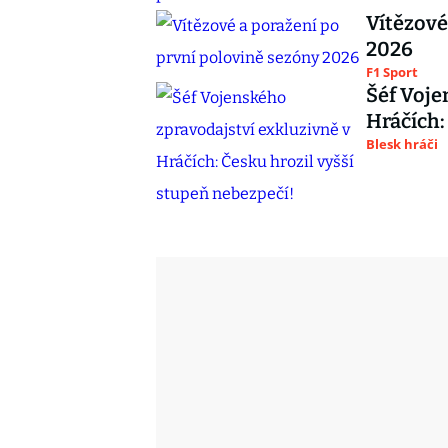
Vítězové
2026
F1 Sport
Šéf Voje
Hráčích:
Blesk hráči