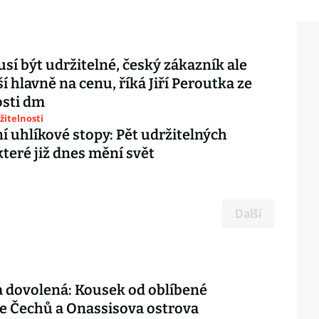
sí být udržitelné, český zákazník ale
ší hlavně na cenu, říká Jiří Peroutka ze
osti dm
žitelnosti
í uhlíkové stopy: Pět udržitelných
které již dnes mění svět
Další
 dovolená: Kousek od oblíbené
e Čechů a Onassisova ostrova