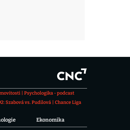
movitosti
Psychologika - podcast
: Szabová vs. Pudilová
Chance Liga
ologie
Ekonomika