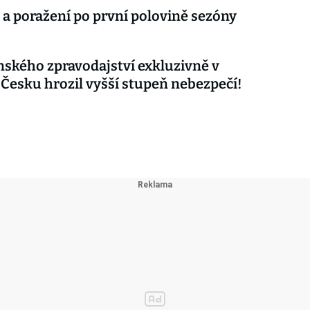
 a poražení po první polovině sezóny
nského zpravodajství exkluzivně v
 Česku hrozil vyšší stupeň nebezpečí!