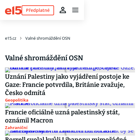
Předplatné
e15.cz
Valné shromáždění OSN
Valné shromáždění OSN
Uznání Palestiny jako vyjádření postoje ke
Gaze: Francie potvrdila, Británie zvažuje,
Česko odmítá
Geopolitika
Francie oficiálně uzná palestinský stát,
oznámil Macron
Zahraniční
Borrell svolal kvůli Libanonu mimořádné