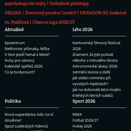
psychologické mýty
Fotbalové přestupy
ONLINE
Eventový prostor Level 9
OKTAGON 92: Szabová
vs. Pudilová
Chance Liga 2026/27
Aktuálně
Léto 2026
Epicentrum
Karlovarský filmový festival
Neštovice: příznaky, léčba
2026
V čem jezdí Yamal a Mesii?
Znamení, že jste potkali
Kvízy pro seniory
někoho z minulého života
Kalendář úplňků 2026
Astronomické úkazy 2026:
Co je bodycount?
zatmění slunce a další
Jak obléci miminko při
vysokých teplotách?
Jak na dokonalé letní mojito
6 lehkých letních salátů
Politika
Sport 2026
Nová superdávka: kdo na ní
MMA
dosáhne?
Fotbal 2026/27
Sjezd sudetských Němců
Hokej 2026