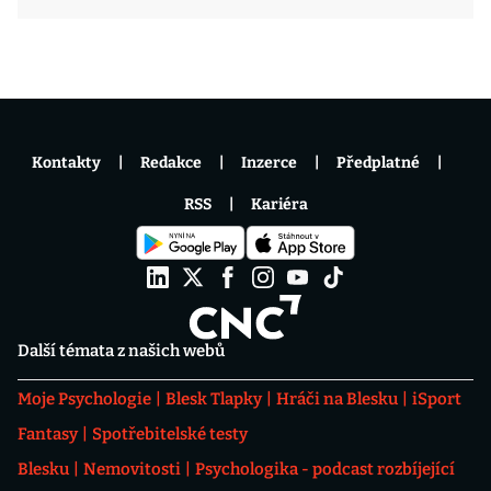
Kontakty
Redakce
Inzerce
Předplatné
RSS
Kariéra
Další témata z našich webů
Moje Psychologie
Blesk Tlapky
Hráči na Blesku
iSport
Fantasy
Spotřebitelské testy
Blesku
Nemovitosti
Psychologika - podcast rozbíjející