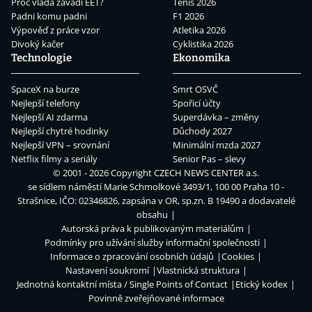
Proč vláda zavádí EET?
Tenis 2026
Padni komu padni
F1 2026
Výpověď z práce vzor
Atletika 2026
Divoký kačer
Cyklistika 2026
Technologie
Ekonomika
SpaceX na burze
Smrt OSVČ
Nejlepší telefony
Spořicí účty
Nejlepší AI zdarma
Superdávka – změny
Nejlepší chytré hodinky
Důchody 2027
Nejlepší VPN – srovnání
Minimální mzda 2027
Netflix filmy a seriály
Senior Pas – slevy
© 2001 - 2026 Copyright
CZECH NEWS CENTER a.s.
se sídlem náměstí Marie Schmolkové 3493/1, 100 00 Praha 10 -
Strašnice, IČO: 02346826, zapsána v OR, sp.zn. B 19490 a dodavatelé
obsahu
Autorská práva k publikovaným materiálům
Podmínky pro užívání služby informační společnosti
Informace o zpracování osobních údajů
Cookies
Nastavení soukromí
Vlastnická struktura
Jednotná kontaktní místa / Single Points of Contact
Etický kodex
Povinně zveřejňované informace