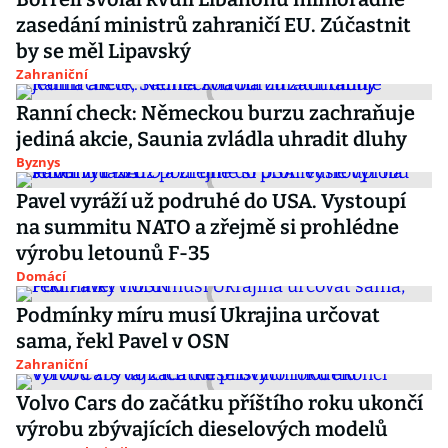
zasedání ministrů zahraničí EU. Zúčastnit
by se měl Lipavský
Zahraniční
Ranní check: Německou burzu zachraňuje
jediná akcie, Saunia zvládla uhradit dluhy
Byznys
Pavel vyráží už podruhé do USA. Vystoupí
na summitu NATO a zřejmě si prohlédne
výrobu letounů F-35
Domácí
Podmínky míru musí Ukrajina určovat
sama, řekl Pavel v OSN
Zahraniční
Volvo Cars do začátku příštího roku ukončí
výrobu zbývajících dieselových modelů