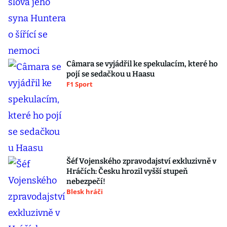
Câmara se vyjádřil ke spekulacím, které ho
pojí se sedačkou u Haasu
F1 Sport
Šéf Vojenského zpravodajství exkluzivně v
Hráčích: Česku hrozil vyšší stupeň
nebezpečí!
Blesk hráči