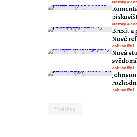
Názory a ana
Komentá
pískoviš
Názory a ana
Brexit a
Nové re
Zahraniční
Nová stu
svědomí
Zahraniční
Johnson 
rozhodn
Zahraniční
Předchozí