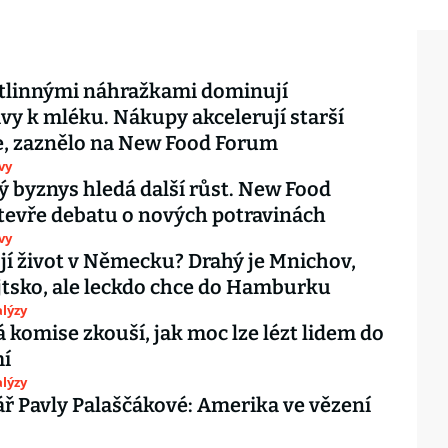
stlinnými náhražkami dominují
ivy k mléku. Nákupy akcelerují starší
e, zaznělo na New Food Forum
vy
ý byznys hledá další růst. New Food
evře debatu o nových potravinách
vy
ojí život v Německu? Drahý je Mnichov,
jtsko, ale leckdo chce do Hamburku
lýzy
 komise zkouší, jak moc lze lézt lidem do
í
lýzy
 Pavly Palaščákové: Amerika ve vězení