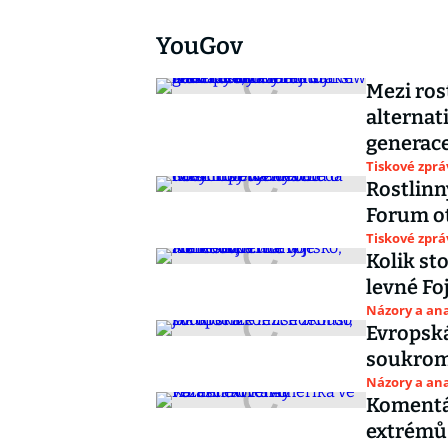
YouGov
Mezi ro
alternat
generac
Tiskové zprá
Rostlinn
Forum ot
Tiskové zprá
Kolik st
levné Fo
Názory a ana
Evropská
soukrom
Názory a ana
Komentář
extrémů