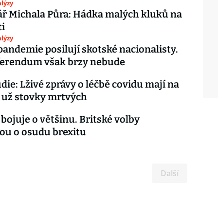
lýzy
ř Michala Půra: Hádka malých kluků na
ti
lýzy
 pandemie posilují skotské nacionalisty.
ferendum však brzy nebude
die: Lživé zprávy o léčbě covidu mají na
 už stovky mrtvých
bojuje o většinu. Britské volby
ou o osudu brexitu
Další